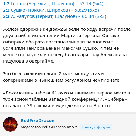
1:2
Гернат (Берёзкин, Шалунов) – 53:14 (5x4)
2:2
Сушко (Приски, Широков) – 53:29 (5x5)
2:3
А. Радулов (Гернат, Шалунов) – 60:34 (3x3)
Железнодорожники дважды вели по ходу встречи после
двух шайб в исполнении Мартина Герната. Однако
сибиряки оба раза восстанавливали равновесие
усилиями Тейлора Бека и Максима Сушко. И тем не
менее гости увезли победу благодаря голу Александра
Радулова в овертайме.
Это был заключительный матч между этими
соперниками в нынешнем регулярном чемпионате.
«Локомотив» набрал 61 очко и занимает первое место в
турнирной таблице Западной конференции. «Сибирь»
осталась с 39 очками и идёт девятой на Востоке.
RedFireDracon
Модератор
Рейтинг сезона: 575
Команда форума