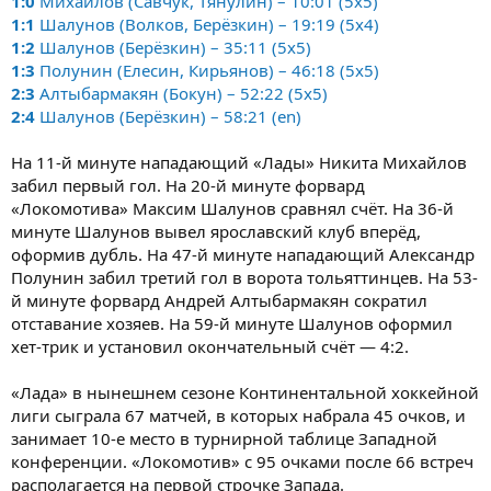
1:0
Михайлов (Савчук, Тянулин) – 10:01 (5x5)
1:1
Шалунов (Волков, Берёзкин) – 19:19 (5x4)
1:2
Шалунов (Берёзкин) – 35:11 (5x5)
1:3
Полунин (Елесин, Кирьянов) – 46:18 (5x5)
2:3
Алтыбармакян (Бокун) – 52:22 (5x5)
2:4
Шалунов (Берёзкин) – 58:21 (en)
На 11-й минуте нападающий «Лады» Никита Михайлов
забил первый гол. На 20-й минуте форвард
«Локомотива» Максим Шалунов сравнял счёт. На 36-й
минуте Шалунов вывел ярославский клуб вперёд,
оформив дубль. На 47-й минуте нападающий Александр
Полунин забил третий гол в ворота тольяттинцев. На 53-
й минуте форвард Андрей Алтыбармакян сократил
отставание хозяев. На 59-й минуте Шалунов оформил
хет-трик и установил окончательный счёт — 4:2.
«Лада» в нынешнем сезоне Континентальной хоккейной
лиги сыграла 67 матчей, в которых набрала 45 очков, и
занимает 10-е место в турнирной таблице Западной
конференции. «Локомотив» с 95 очками после 66 встреч
располагается на первой строчке Запада.