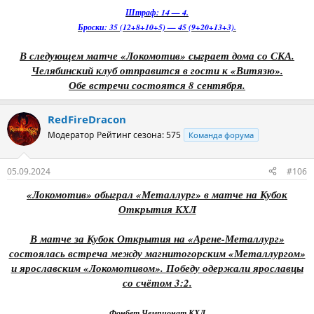
Штраф: 14 — 4.
Броски: 35 (12+8+10+5) — 45 (9+20+13+3).
В следующем матче «Локомотив» сыграет дома со СКА.
Челябинский клуб отправится в гости к «Витязю».
Обе встречи состоятся 8 сентября.
RedFireDracon
Модератор
Рейтинг сезона: 575
Команда форума
05.09.2024
#106
«Локомотив» обыграл «Металлург» в матче на Кубок
Открытия КХЛ
В матче за Кубок Открытия на «Арене-Металлург»
состоялась встреча между магнитогорским «Металлургом»
и ярославским «Локомотивом». Победу одержали ярославцы
со счётом 3:2.
Фонбет Чемпионат КХЛ