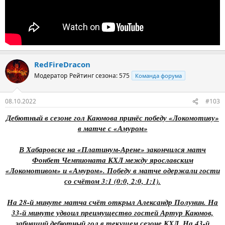
RedFireDracon
Модератор
Рейтинг сезона: 575
Команда форума
08.10.2022
#103
Дебютный в сезоне гол Каюмова принёс победу «Локомотиву»
в матче с «Амуром»
В Хабаровске на «Платинум-Арене» закончился матч
Фонбет Чемпионата КХЛ между ярославским
«Локомотивом» и «Амуром». Победу в матче одержали гости
со счётом 3:1 (0:0, 2:0, 1:1).
На 28-й минуте матча счёт открыл Александр Полунин. На
33-й минуте удвоил преимущество гостей Артур Каюмов,
забивший дебютный гол в текущем сезоне КХЛ. На 43-й