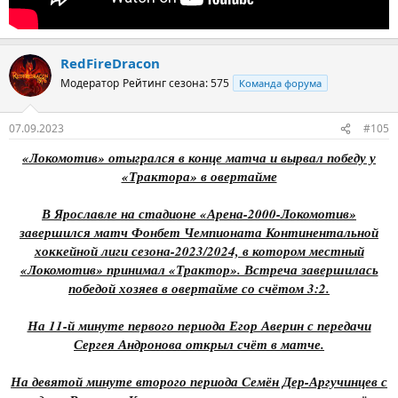
RedFireDracon
Модератор
Рейтинг сезона: 575
Команда форума
07.09.2023
#105
«Локомотив» отыгрался в конце матча и вырвал победу у
«Трактора» в овертайме
В Ярославле на стадионе «Арена-2000-Локомотив»
завершился матч Фонбет Чемпионата Континентальной
хоккейной лиги сезона-2023/2024, в котором местный
«Локомотив» принимал «Трактор». Встреча завершилась
победой хозяев в овертайме со счётом 3:2.
На 11-й минуте первого периода Егор Аверин с передачи
Сергея Андронова открыл счёт в матче.
На девятой минуте второго периода Семён Дер-Аргучинцев с