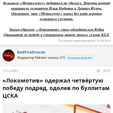
большего «Металлургу» добиться не удалось. Ворота команд
защищали голкиперы Илья Набоков и Даниил Исаев.
Отметим, что «Металлург» играл без ряда игроков
основного состава.
Таким образом, «Локомотив» стал обладателем Кубка
Открытия за победу в стартовом матче нового сезона КХЛ.
Последнее редактирование:
05.09.2024
RedFireDracon
Модератор
Рейтинг сезона: 575
Команда форума
19.12.2025
#107
«Локомотив» одержал четвёртую
победу подряд, одолев по буллитам
ЦСКА