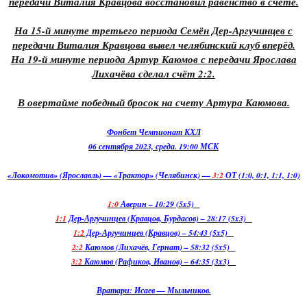
передачи Виталия Кравцова восстановил равенство в счёте.
На 15-й минуте третьего периода Семён Дер-Аргучинцев с
передачи Виталия Кравцова вывел челябинский клуб вперёд.
На 19-й минуте периода Артур Каюмов с передачи Ярослава
Лихачёва сделал счёт 2:2.
В овертайме победный бросок на счету Артура Каюмова.
Фонбет Чемпионат КХЛ
06 сентября 2023, среда. 19:00 МСК
«Локомотив» (Ярославль) — «Трактор» (Челябинск) —
3:2
ОТ (1:0, 0:1, 1:1, 1:0)
1:0
Аверин – 10:29 (5x5)
1:1
Дер-Аргучинцев (Кравцов, Бурдасов) – 28:17 (5x3)
1:2
Дер-Аргучинцев (Кравцов) – 54:43 (5x5)
2:2
Каюмов (Лихачёв, Гернат) – 58:32 (5x5)
3:2
Каюмов (Рафиков, Иванов) – 64:35 (3x3)
Вратари: Исаев — Мыльников.