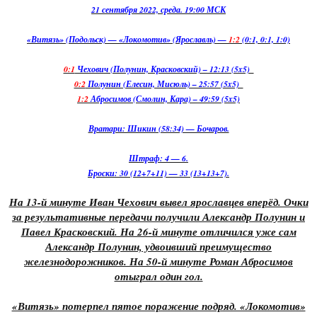
21 сентября 2022, среда. 19:00 МСК
«Витязь» (Подольск) — «Локомотив» (Ярославль) —
1:2
(0:1, 0:1, 1:0)
0:1
Чехович (Полунин, Красковский) – 12:13 (5x5)
0:2
Полунин (Елесин, Мисюль) – 25:57 (5x5)
1:2
Абросимов (Смолин, Кара) – 49:59 (5x5)
Вратари: Шикин (58:34) — Бочаров.
Штраф: 4 — 6.
Броски: 30 (12+7+11) — 33 (13+13+7).
На 13-й минуте Иван Чехович вывел ярославцев вперёд. Очки
за результативные передачи получили Александр Полунин и
Павел Красковский. На 26-й минуте отличился уже сам
Александр Полунин, удвоивший преимущество
железнодорожников. На 50-й минуте Роман Абросимов
отыграл один гол.
«Витязь» потерпел пятое поражение подряд. «Локомотив»