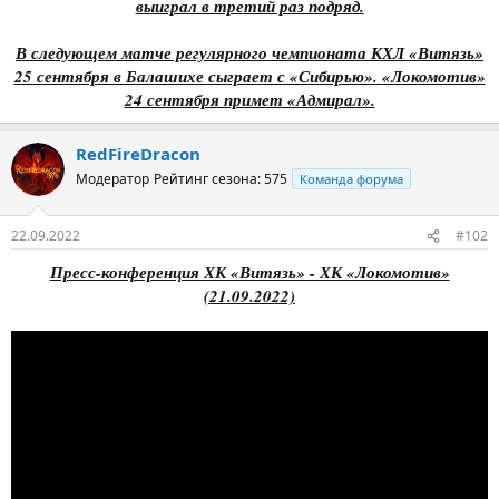
выиграл в третий раз подряд.
В следующем матче регулярного чемпионата КХЛ «Витязь»
25 сентября в Балашихе сыграет с «Сибирью». «Локомотив»
24 сентября примет «Адмирал».
RedFireDracon
Модератор
Рейтинг сезона: 575
Команда форума
22.09.2022
#102
Пресс-конференция ХК «Витязь» - ХК «Локомотив»
(21.09.2022)