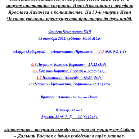
минуте отставание сократил Иван Николишин с передачи
Ярослава Лихачёва в большинстве. На 53-й минуте Иван
Чехович увеличил преимущество ярославцев до двух шайб.
Фонбет Чемпионат КХЛ
08 октября 2022, суббота. 10:00 МСК
«Амур» (Хабаровск) — «Локомотив» (Ярославль) —
1:3
(0:0, 0:2, 1:1)
0:1
Полунин (Каюмов, Коршков) – 27:22 (5x5)
0:2
Каюмов (Коршков, Елесин) – 32:50 (5x5)
1:2
Николишин (Лихачёв) – 42:23 (5x4)
1:3
Чехович (Красковский, Рафиков) – 52:17 (5x5)
Вратари: Аликин (58:50) — Исаев.
Штраф: 31 — 6.
Броски: 23 (9+7+7) — 24 (6+12+6).
«Локомотив» завершил выездную серию по маршруту Сибирь
– Дальний Восток с двумя победами в трёх матчах.