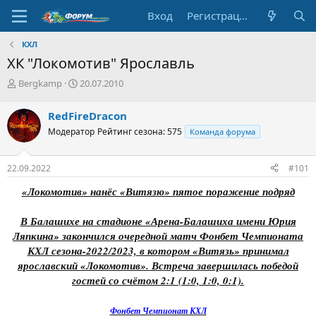
Вход
Регистрация
КХЛ
ХК "Локомотив" Ярославль
А
Д
Bergkamp
20.07.2010
в
а
т
т
RedFireDracon
о
а
Модератор
Рейтинг сезона: 575
Команда форума
р
н
т
а
е
ч
22.09.2022
#101
м
а
ы
л
«Локомотив» нанёс «Витязю» пятое поражение подряд
а
В Балашихе на стадионе «Арена-Балашиха имени Юрия
Ляпкина» закончился очередной матч Фонбет Чемпионата
КХЛ сезона-2022/2023, в котором «Витязь» принимал
ярославский «Локомотив». Встреча завершилась победой
гостей со счётом 2:1 (1:0, 1:0, 0:1).
Фонбет Чемпионат КХЛ