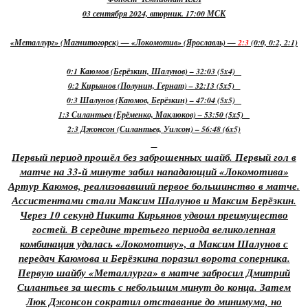
03 сентября 2024, вторник. 17:00 МСК
«Металлург» (Магнитогорск) — «Локомотив» (Ярославль) —
2:3
(0:0, 0:2, 2:1)
0:1 Каюмов (Берёзкин, Шалунов) – 32:03 (5x4)
0:2 Кирьянов (Полунин, Гернат) – 32:13 (5x5)
0:3 Шалунов (Каюмов, Берёзкин) – 47:04 (5x5)
1:3 Силантьев (Ерёменко, Маклюков) – 53:50 (5x5)
2:3 Джонсон (Силантьев, Уилсон) – 56:48 (6x5)
Первый период прошёл без заброшенных шайб. Первый гол в
матче на 33-й минуте забил нападающий «Локомотива»
Артур Каюмов, реализовавший первое большинство в матче.
Ассистентами стали Максим Шалунов и Максим Берёзкин.
Через 10 секунд Никита Кирьянов удвоил преимущество
гостей. В середине третьего периода великолепная
комбинация удалась «Локомотиву», а Максим Шалунов с
передач Каюмова и Берёзкина поразил ворота соперника.
Первую шайбу «Металлурга» в матче забросил Дмитрий
Силантьев за шесть с небольшим минут до конца. Затем
Люк Джонсон сократил отставание до минимума, но