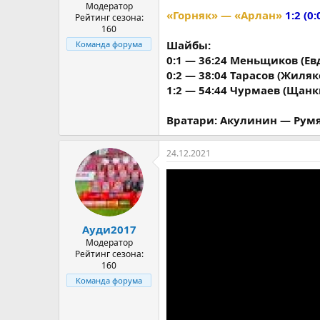
Модератор
«Горняк» — «Арлан»
1:2 (0:
Рейтинг сезона:
160
Шайбы:
Команда форума
0:1 — 36:24 Меньщиков (Ев
0:2 — 38:04 Тарасов (Жиляк
1:2 — 54:44 Чурмаев (Щанк
Вратари: Акулинин — Рум
24.12.2021
Ауди2017
Модератор
Рейтинг сезона:
160
Команда форума