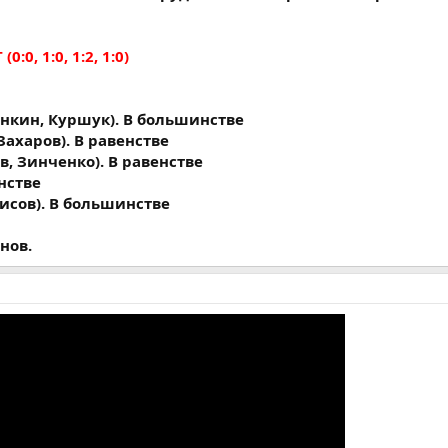
 (0:0, 1:0, 1:2, 1:0)
анкин, Куршук). В большинстве
 Захаров). В равенстве
ов, Зинченко). В равенстве
нстве
исов). В большинстве
нов.