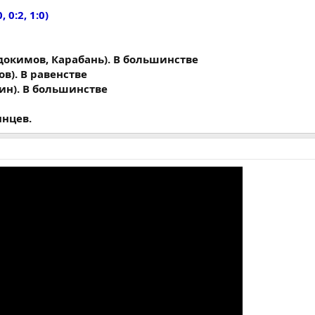
0, 0:2, 1:0)
докимов, Карабань). В большинстве
ов). В равенстве
ин). В большинстве
янцев.