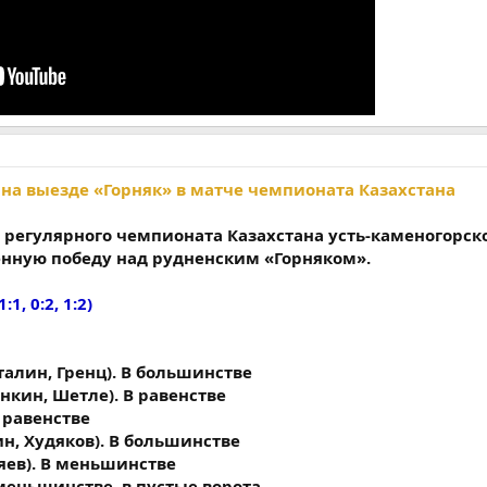
 на выезде «Горняк» в матче чемпионата Казахстана
х регулярного чемпионата Казахстана усть-каменогорск
енную победу над рудненским «Горняком».
1:1, 0:2, 1:2)
аталин, Гренц). В большинстве
нкин, Шетле). В равенстве
В равенстве
ин, Худяков). В большинстве
яев). В меньшинстве
В меньшинстве, в пустые ворота