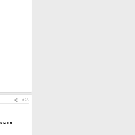
#28
рлан»