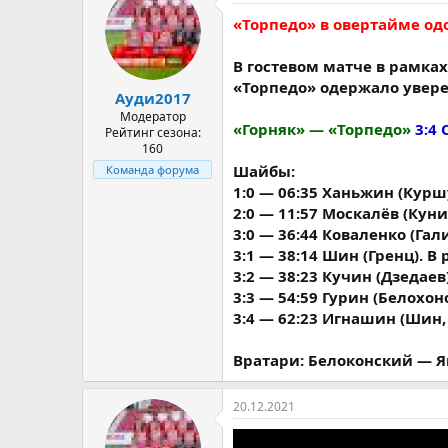
«Торпедо» в овертайме од
В гостевом матче в рамка
«Торпедо» одержало увер
Ауди2017
Модератор
«Горняк» — «Торпедо»
3:4 О
Рейтинг сезона:
160
Шайбы:
Команда форума
1:0 — 06:35 Ханьжин (Кур
2:0 — 11:57 Москалёв (Кун
3:0 — 36:44 Коваленко (Гал
3:1 — 38:14 Шин (Гренц). В
3:2 — 38:23 Кучин (Дзедаев
3:3 — 54:59 Гурин (Белохон
3:4 — 62:23 Игнашин (Шин,
Вратари: Белоконский — Я
20.12.2021