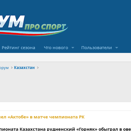
Рейтинг сезона
Что нового
Пользователи
орум
Казахстан
лел «Актобе» в матче чемпионата РК
пионата Казахстана рудненский «Горняк» обыграл в ов