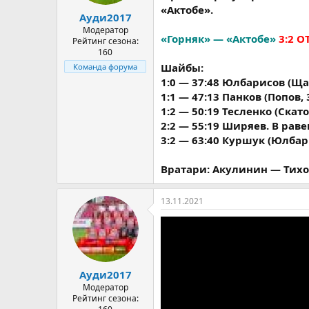
а
«Актобе».
Ауди2017
Модератор
«Горняк» — «Актобе»
3:2 ОТ
Рейтинг сезона:
160
Шайбы:
Команда форума
1:0 — 37:48 Юлбарисов (Щ
1:1 — 47:13 Панков (Попов,
1:2 — 50:19 Тесленко (Скат
2:2 — 55:19 Ширяев. В раве
3:2 — 63:40 Куршук (Юлбар
Вратари: Акулинин — Тихо
13.11.2021
Ауди2017
Модератор
Рейтинг сезона: