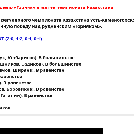
олело «Горняк» в матче чемпионата Казахстана
х регулярного чемпионата Казахстана усть-каменогорск
енную победу над рудненским «Горняком».
Т (2:0, 1:2, 0:1, 0:1)
шук, Юлбарисов). В большинстве
ишников, Садиков). В большинстве
имов, Ширяев). В равенстве
 равенстве
). В равенстве
ов, Боровиков). В равенстве
 Таталин). В равенстве
нков.