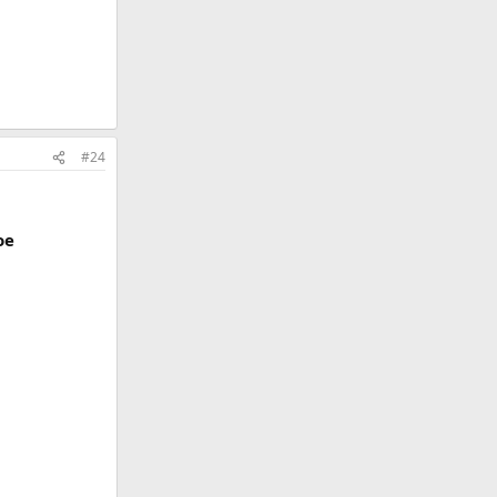
#24
ое