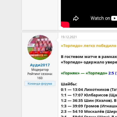
19.12.2021
«Торпедо» легко победило
В гостевом матче в рамка
«Торпедо» одержало увер
Ауди2017
Модератор
«Горняк» — «Торпедо»
2:5 (
Рейтинг сезона:
160
Шайбы:
Команда форума
0:1 — 13:04 Лихотников (Т
1:1 — 17:07 Юлбарисов (Ща
1:2 — 36:35 Шин (Козлов). 
1:3 — 39:09 Громов (Игнаш
2:3 — 54:10 Москалёв (Шир
2:4 — 59:04 Гренц (Шин). 