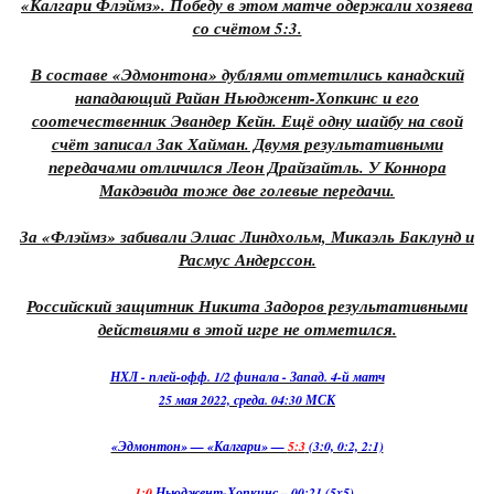
«Калгари Флэймз». Победу в этом матче одержали хозяева
со счётом 5:3.
В составе «Эдмонтона» дублями отметились канадский
нападающий Райан Ньюджент-Хопкинс и его
соотечественник Эвандер Кейн. Ещё одну шайбу на свой
счёт записал Зак Хайман. Двумя результативными
передачами отличился Леон Драйзайтль. У Коннора
Макдэвида тоже две голевые передачи.
За «Флэймз» забивали Элиас Линдхольм, Микаэль Баклунд и
Расмус Андерссон.
Российский защитник Никита Задоров результативными
действиями в этой игре не отметился.
НХЛ - плей-офф. 1/2 финала - Запад. 4-й матч
25 мая 2022, среда. 04:30 МСК
«Эдмонтон» — «Калгари» —
5:3
(3:0, 0:2, 2:1)
1:0
Ньюджент-Хопкинс – 00:21 (5x5)