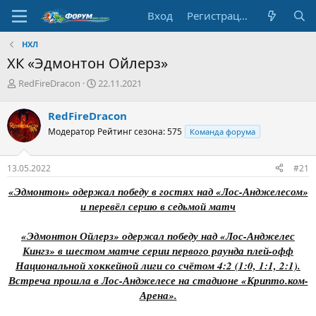
Вход
Регистрация
НХЛ
ХК «Эдмонтон Ойлерз»
А
Д
RedFireDracon
22.11.2021
в
а
т
т
RedFireDracon
о
а
Модератор
Рейтинг сезона: 575
Команда форума
р
н
т
а
е
ч
13.05.2022
#21
м
а
ы
л
«Эдмонтон» одержал победу в гостях над «Лос-Анджелесом»
а
и перевёл серию в седьмой матч
«Эдмонтон Ойлерз» одержал победу над «Лос-Анджелес
Кингз» в шестом матче серии первого раунда плей-офф
Национальной хоккейной лиги со счётом 4:2 (1:0, 1:1, 2:1).
Встреча прошла в Лос-Анджелесе на стадионе «Крипто.ком-
Арена».