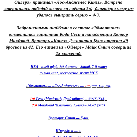
Ойлерз» принимал «Лос-Анджелес Кингз». Встреча
завершилась победой хозяев со счётом 2:0, благодаря чему им
удалось выиграть серию – 4-3.
Заброшенными шайбами в составе «Эдмонтона»
отметились защитник Коди Сеси и нападающий Коннор
Макдэвид. Вратарь «Кингз» Джонатан Куик отразил 40
бросков из 42. Его визави из «Ойлерз» Майк Смит совершил
28 спасений.
НХЛ - плей-офф. 1/4 финала - Запад. 7-й матч
15 мая 2022, воскресенье. 05:00 МСК
«Эдмонтон» — «Лос-Анджелес» —
2:0
(0:0, 1:0, 1:0)
1:0
Сеси (Макдэвид, Драйзайтль) – 33:15 (5x5)
2:0
Макдэвид (Ямамото, Кулак) – 56:07 (5x5)
Вратари: Смит — Куик.
Штраф: 0 — 2.