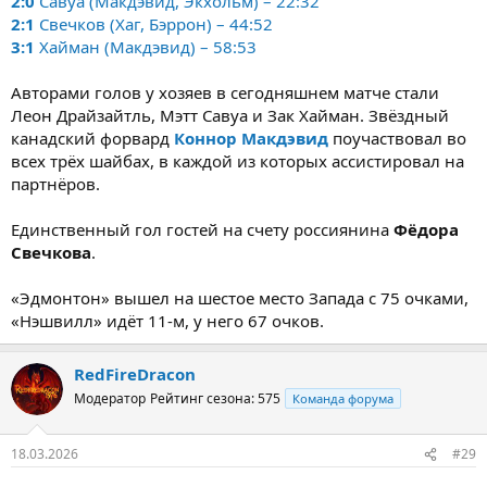
2:0
Савуа (Макдэвид, Экхольм) – 22:32
2:1
Свечков (Хаг, Бэррон) – 44:52
3:1
Хайман (Макдэвид) – 58:53
Авторами голов у хозяев в сегодняшнем матче стали
Леон Драйзайтль, Мэтт Савуа и Зак Хайман. Звёздный
канадский форвард
Коннор Макдэвид
поучаствовал во
всех трёх шайбах, в каждой из которых ассистировал на
партнёров.
Единственный гол гостей на счету россиянина
Фёдора
Свечкова
.
«Эдмонтон» вышел на шестое место Запада с 75 очками,
«Нэшвилл» идёт 11-м, у него 67 очков.
RedFireDracon
Модератор
Рейтинг сезона: 575
Команда форума
18.03.2026
#29