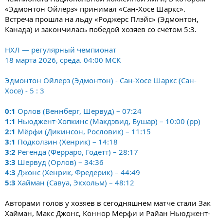
«Эдмонтон Ойлерз» принимал «Сан-Хосе Шаркс».
Встреча прошла на льду «Роджерс Плэйс» (Эдмонтон,
Канада) и закончилась победой хозяев со счётом 5:3.
НХЛ — регулярный чемпионат
18 марта 2026, среда. 04:00 МСК
Эдмонтон Ойлерз (Эдмонтон) - Сан-Хосе Шаркс (Сан-
Хосе) - 5 : 3
0:1
Орлов (Веннберг, Шервуд) – 07:24
1:1
Ньюджент-Хопкинс (Макдэвид, Бушар) – 10:00 (pp)
2:1
Мёрфи (Дикинсон, Рословик) – 11:15
3:1
Подколзин (Хенрик) – 14:18
3:2
Регенда (Ферраро, Годетт) – 28:17
3:3
Шервуд (Орлов) – 34:36
4:3
Джонс (Хенрик, Фредерик) – 44:49
5:3
Хайман (Савуа, Экхольм) – 48:12
Авторами голов у хозяев в сегодняшнем матче стали Зак
Хайман, Макс Джонс, Коннор Мёрфи и Райан Ньюджент-