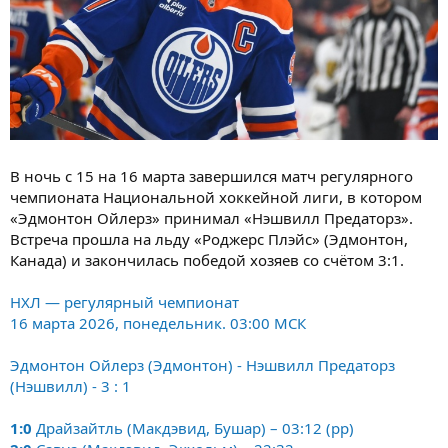
В ночь с 15 на 16 марта завершился матч регулярного
чемпионата Национальной хоккейной лиги, в котором
«Эдмонтон Ойлерз» принимал «Нэшвилл Предаторз».
Встреча прошла на льду «Роджерс Плэйс» (Эдмонтон,
Канада) и закончилась победой хозяев со счётом 3:1.
НХЛ — регулярный чемпионат
16 марта 2026, понедельник. 03:00 МСК
Эдмонтон Ойлерз (Эдмонтон) - Нэшвилл Предаторз
(Нэшвилл) - 3 : 1
1:0
Драйзайтль (Макдэвид, Бушар) – 03:12 (pp)