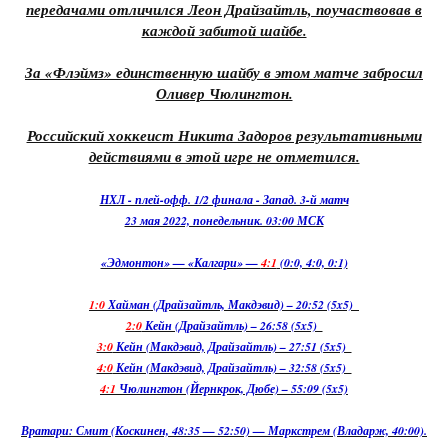
передачами отличился Леон Драйзайтль, поучаствовав в
каждой забитой шайбе.
За «Флэймз» единственную шайбу в этом матче забросил
Оливер Чюлингтон.
Российский хоккеист Никита Задоров результативными
действиями в этой игре не отметился.
НХЛ - плей-офф. 1/2 финала - Запад. 3-й матч
23 мая 2022, понедельник. 03:00 МСК
«Эдмонтон» — «Калгари» —
4:1
(0:0, 4:0, 0:1)
1:0
Хайман (Драйзайтль, Макдэвид) – 20:52 (5x5)
2:0
Кейн (Драйзайтль) – 26:58 (5x5)
3:0
Кейн (Макдэвид, Драйзайтль) – 27:51 (5x5)
4:0
Кейн (Макдэвид, Драйзайтль) – 32:58 (5x5)
4:1
Чюлингтон (Йернкрок, Дюбе) – 55:09 (5x5)
Вратари: Смит (Коскинен, 48:35 — 52:50) — Маркстрем (Владарж, 40:00).