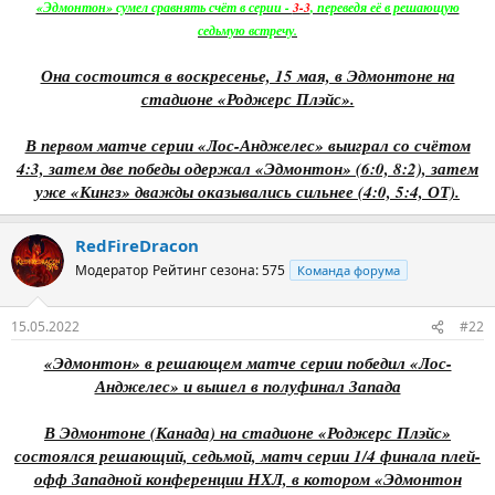
«Эдмонтон» сумел сравнять счёт в серии -
3-3
, переведя её в решающую
седьмую встречу.
Она состоится в воскресенье, 15 мая, в Эдмонтоне на
стадионе «Роджерс Плэйс».
В первом матче серии «Лос-Анджелес» выиграл со счётом
4:3, затем две победы одержал «Эдмонтон» (6:0, 8:2), затем
уже «Кингз» дважды оказывались сильнее (4:0, 5:4, ОТ).
RedFireDracon
Модератор
Рейтинг сезона: 575
Команда форума
15.05.2022
#22
«Эдмонтон» в решающем матче серии победил «Лос-
Анджелес» и вышел в полуфинал Запада
В Эдмонтоне (Канада) на стадионе «Роджерс Плэйс»
состоялся решающий, седьмой, матч серии 1/4 финала плей-
офф Западной конференции НХЛ, в котором «Эдмонтон