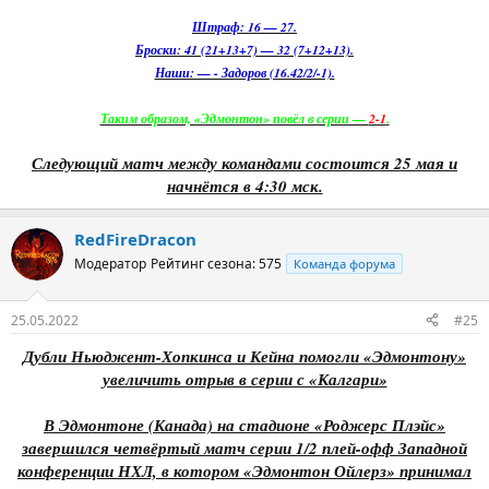
Штраф: 16 — 27.
Броски: 41 (21+13+7) — 32 (7+12+13).
Наши: — - Задоров (16.42/2/-1).
Таким образом, «Эдмонтон» повёл в серии —
2-1
.
Следующий матч между командами состоится 25 мая и
начнётся в 4:30 мск.
RedFireDracon
Модератор
Рейтинг сезона: 575
Команда форума
25.05.2022
#25
Дубли Ньюджент-Хопкинса и Кейна помогли «Эдмонтону»
увеличить отрыв в серии с «Калгари»
В Эдмонтоне (Канада) на стадионе «Роджерс Плэйс»
завершился четвёртый матч серии 1/2 плей-офф Западной
конференции НХЛ, в котором «Эдмонтон Ойлерз» принимал