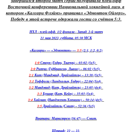
завершился второй матч серии полуфинала плей-офф
Восточной конференции Национальной хоккейной лиги, в
котором «Калгари Флэймз» принимал «Эдмонтон Ойлерз».
Победу в этой встрече одержали гости со счётом 5:3.
НХЛ - плей-офф. 1/2 финала - Запад. 2-й матч
21 мая 2022, суббота. 05:30 МСК
«Калгари» — «Эдмонтон» —
3:5
(2:1, 1:2, 0:2)
1:0
Стоун (Годро, Ткачук) – 03:02 (5x5)
2:0
Ритчи (Гудбрансон, Льюис) – 06:02 (5x5)
2:1
Кит (Макдэвид, Драйзайтль) – 13:38 (5x5)
3:1
Тоффоли (Линдхольм, Годро) – 22:04 (5x4)
3:2
Макдэвид (Кит, Драйзайтль) – 23:05 (4x4)
3:3
Бушар (Кит, Кейн) – 35:03 (5x4)
3:4
Хайман (Ньюджент-Хопкинс) – 50:14 (4x5)
3:5
Драйзайтль (Смит) – 52:36 (5x5)
Вратари: Маркстрем (56:47) — Смит.
Штраф: 22 — 22.