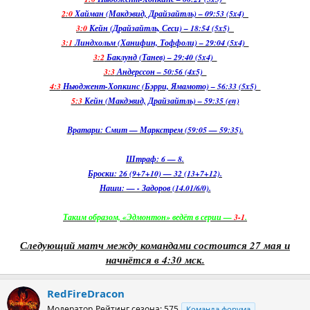
2:0
Хайман (Макдэвид, Драйзайтль) – 09:53 (5x4)
3:0
Кейн (Драйзайтль, Сеси) – 18:54 (5x5)
3:1
Линдхольм (Ханифин, Тоффоли) – 29:04 (5x4)
3:2
Баклунд (Танев) – 29:40 (5x4)
3:3
Андерссон – 50:56 (4x5)
4:3
Ньюджент-Хопкинс (Бэрри, Ямамото) – 56:33 (5x5)
5:3
Кейн (Макдэвид, Драйзайтль) – 59:35 (en)
Вратари: Смит — Маркстрем (59:05 — 59:35).
Штраф: 6 — 8.
Броски: 26 (9+7+10) — 32 (13+7+12).
Наши: — - Задоров (14.01/6/0).
Таким образом, «Эдмонтон» ведёт в серии —
3-1
.
Следующий матч между командами состоится 27 мая и
начнётся в 4:30 мск.
RedFireDracon
Модератор
Рейтинг сезона: 575
Команда форума