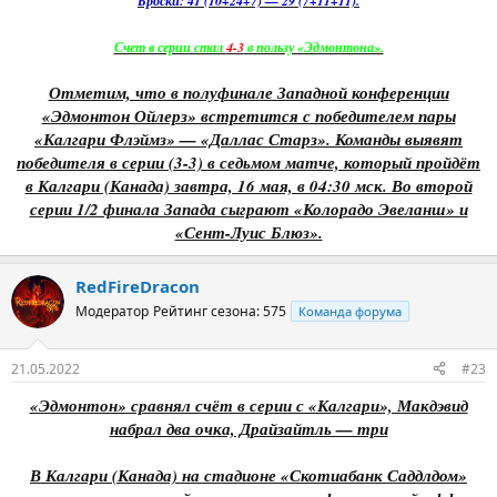
Броски: 41 (10+24+7) — 29 (7+11+11).
Счет в серии стал
4-3
в пользу «Эдмонтона».
Отметим, что в полуфинале Западной конференции
«Эдмонтон Ойлерз» встретится с победителем пары
«Калгари Флэймз» — «Даллас Старз». Команды выявят
победителя в серии (3-3) в седьмом матче, который пройдёт
в Калгари (Канада) завтра, 16 мая, в 04:30 мск. Во второй
серии 1/2 финала Запада сыграют «Колорадо Эвеланш» и
«Сент-Луис Блюз».
RedFireDracon
Модератор
Рейтинг сезона: 575
Команда форума
21.05.2022
#23
«Эдмонтон» сравнял счёт в серии с «Калгари», Макдэвид
набрал два очка, Драйзайтль — три
В Калгари (Канада) на стадионе «Скотиабанк Саддлдом»