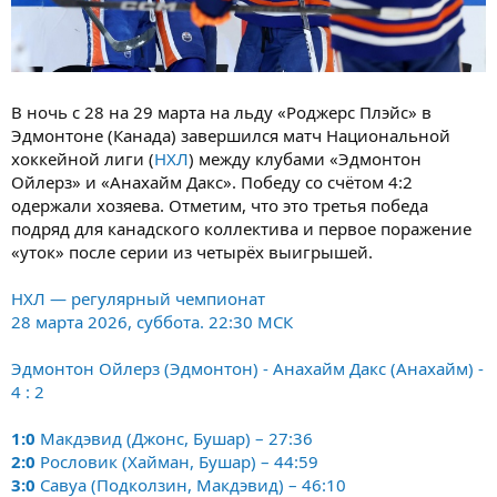
В ночь с 28 на 29 марта на льду «Роджерс Плэйс» в
Эдмонтоне (Канада) завершился матч Национальной
хоккейной лиги (
НХЛ
) между клубами «Эдмонтон
Ойлерз» и «Анахайм Дакс». Победу со счётом 4:2
одержали хозяева. Отметим, что это третья победа
подряд для канадского коллектива и первое поражение
«уток» после серии из четырёх выигрышей.
НХЛ — регулярный чемпионат
28 марта 2026, суббота. 22:30 МСК
Эдмонтон Ойлерз (Эдмонтон) - Анахайм Дакс (Анахайм) -
4 : 2
1:0
Макдэвид (Джонс, Бушар) – 27:36
2:0
Рословик (Хайман, Бушар) – 44:59
3:0
Савуа (Подколзин, Макдэвид) – 46:10