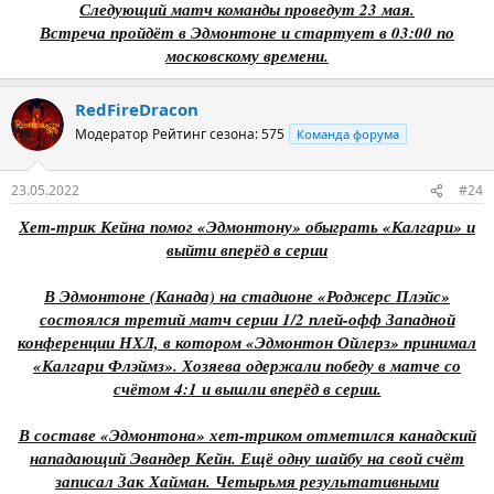
Следующий матч команды проведут 23 мая.
Встреча пройдёт в Эдмонтоне и стартует в 03:00 по
московскому времени.
RedFireDracon
Модератор
Рейтинг сезона: 575
Команда форума
23.05.2022
#24
Хет-трик Кейна помог «Эдмонтону» обыграть «Калгари» и
выйти вперёд в серии
В Эдмонтоне (Канада) на стадионе «Роджерс Плэйс»
состоялся третий матч серии 1/2 плей-офф Западной
конференции НХЛ, в котором «Эдмонтон Ойлерз» принимал
«Калгари Флэймз». Хозяева одержали победу в матче со
счётом 4:1 и вышли вперёд в серии.
В составе «Эдмонтона» хет-триком отметился канадский
нападающий Эвандер Кейн. Ещё одну шайбу на свой счёт
записал Зак Хайман. Четырьмя результативными