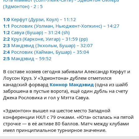
(Эдмонтон) - 2 : 5
1:0
Керфут (Дурзи, Коул) – 11:12
1:1
Рословик (Уолман, Ньюджент-Хопкинс) – 14:27
1:2
Савуа (Бушар) – 31:24 (sh)
2:2
Круз (Карконе, Уигар) – 31:59 (pp)
2:3
Макдэвид (Экхольм, Бушар) – 32:07
2:4
Рословик (Хайман, Бушар) – 35:04
2:5
Макдэвид – 59:52
В составе хозяев сегодня забивали Александр Керфут и
Лоусон Круз. У «Эдмонтона» дублем отметился
канадский форвард
Коннор Макдэвид
(одна из шайб
заброшена в пустые ворота), ещё один дубль на счету
Джека Рословика и гол у Мэтта Савуа.
«Эдмонтон» вышел на шестое место Западной
конференции НХЛ с 79 очками. «Юта» осталась на пятой
строчке — в её активе 80 баллов. Матч между клубами
имел принципиальное турнирное значение.