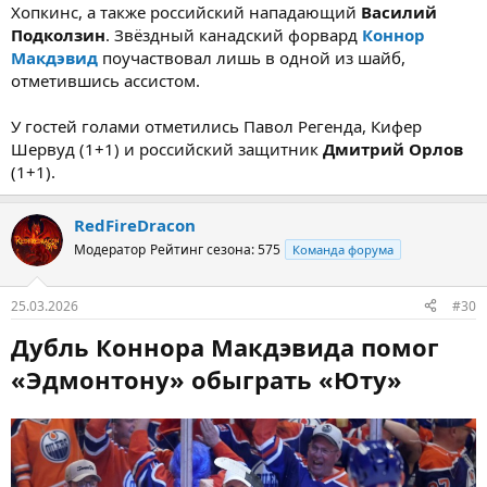
Хопкинс, а также российский нападающий
Василий
Подколзин
. Звёздный канадский форвард
Коннор
Макдэвид
поучаствовал лишь в одной из шайб,
отметившись ассистом.
У гостей голами отметились Павол Регенда, Кифер
Шервуд (1+1) и российский защитник
Дмитрий Орлов
(1+1).
RedFireDracon
Модератор
Рейтинг сезона: 575
Команда форума
25.03.2026
#30
Дубль Коннора Макдэвида помог
«Эдмонтону» обыграть «Юту»