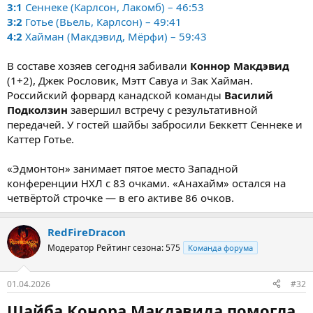
3:1
Сеннеке (Карлсон, Лакомб) – 46:53
3:2
Готье (Вьель, Карлсон) – 49:41
4:2
Хайман (Макдэвид, Мёрфи) – 59:43
В составе хозяев сегодня забивали
Коннор Макдэвид
(1+2), Джек Рословик, Мэтт Савуа и Зак Хайман.
Российский форвард канадской команды
Василий
Подколзин
завершил встречу с результативной
передачей. У гостей шайбы забросили Беккетт Сеннеке и
Каттер Готье.
«Эдмонтон» занимает пятое место Западной
конференции НХЛ с 83 очками. «Анахайм» остался на
четвёртой строчке — в его активе 86 очков.
RedFireDracon
Модератор
Рейтинг сезона: 575
Команда форума
01.04.2026
#32
Шайба Конора Макдэвида помогла