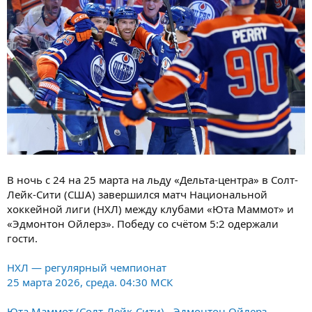
В ночь с 24 на 25 марта на льду «Дельта-центра» в Солт-
Лейк-Сити (США) завершился матч Национальной
хоккейной лиги (НХЛ) между клубами «Юта Маммот» и
«Эдмонтон Ойлерз». Победу со счётом 5:2 одержали
гости.
НХЛ — регулярный чемпионат
25 марта 2026, среда. 04:30 МСК
Юта Маммот (Солт-Лейк-Сити) - Эдмонтон Ойлерз