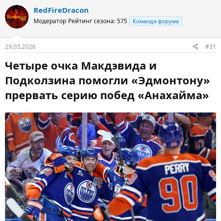
RedFireDracon
Модератор
Рейтинг сезона: 575
Команда форума
29.03.2026
#31
Четыре очка Макдэвида и
Подколзина помогли «Эдмонтону»
прервать серию побед «Анахайма»