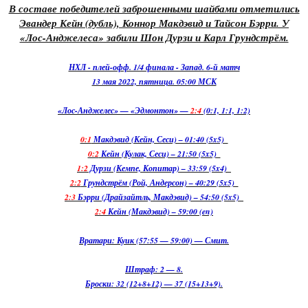
В составе победителей заброшенными шайбами отметились
Эвандер Кейн (дубль), Коннор Макдэвид и Тайсон Бэрри. У
«Лос-Анджелеса» забили Шон Дурзи и Карл Грундстрём.
НХЛ - плей-офф. 1/4 финала - Запад. 6-й матч
13 мая 2022, пятница. 05:00 МСК
«Лос-Анджелес» — «Эдмонтон» —
2:4
(0:1, 1:1, 1:2)
0:1
Макдэвид (Кейн, Сеси) – 01:40 (5x5)
0:2
Кейн (Кулак, Сеси) – 21:50 (5x5)
1:2
Дурзи (Кемпе, Копитар) – 33:59 (5x4)
2:2
Грундстрём (Рой, Андерсон) – 40:29 (5x5)
2:3
Бэрри (Драйзайтль, Макдэвид) – 54:50 (5x5)
2:4
Кейн (Макдэвид) – 59:00 (en)
Вратари: Куик (57:55 — 59:00) — Смит.
Штраф: 2 — 8.
Броски: 32 (12+8+12) — 37 (15+13+9).