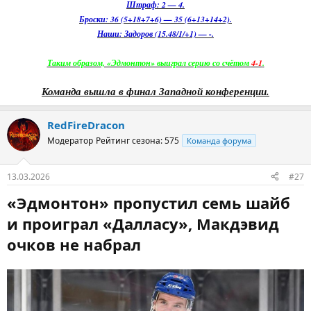
Штраф: 2 — 4.
Броски: 36 (5+18+7+6) — 35 (6+13+14+2).
Наши: Задоров (15.48/1/+1) — -.
Таким образом, «Эдмонтон» выиграл серию со счётом
4-1
.
Команда вышла в финал Западной конференции.
RedFireDracon
Модератор
Рейтинг сезона: 575
Команда форума
13.03.2026
#27
«Эдмонтон» пропустил семь шайб
и проиграл «Далласу», Макдэвид
очков не набрал