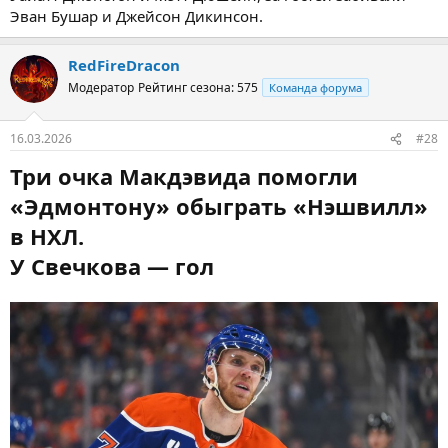
Эван Бушар и Джейсон Дикинсон.
RedFireDracon
Модератор
Рейтинг сезона: 575
Команда форума
16.03.2026
#28
Три очка Макдэвида помогли
«Эдмонтону» обыграть «Нэшвилл»
в НХЛ.
У Свечкова — гол