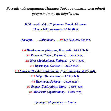
Российский защитник Никита Задоров отметился одной
результативной передачей.
НХЛ - плей-офф. 1/2 финала - Запад. 5-й матч
27 мая 2022, пятница. 04:30 МСК
«Калгари» — «Эдмонтон» —
4:5
ОТ (1:0, 3:4, 0:0, 0:1)
1:0
Манджапане (Коулман, Баклунд) – 10:13 (5x5)
2:0
Баклунд (Стоун, Коулман) – 25:41 (5x5)
2:1
Нурс (Драйзайтль, Хайман) – 27:40 (5x5)
2:2
Пульюярви (Хайман) – 29:56 (5x5)
2:3
Хайман (Ньюджент-Хопкинс, Драйзайтль) – 34:57 (5x4)
3:3
Годро (Чюлингтон) – 35:12 (5x5)
4:3
Йернкрок (Задоров) – 35:28 (5x5)
4:4
Бушар (Драйзайтль, Кит) – 36:08 (5x5)
4:5
Макдэвид (Драйзайтль) – 65:03 (5x5)
Вратари: Маркстрем — Смит.