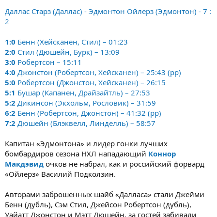
Даллас Старз (Даллас) - Эдмонтон Ойлерз (Эдмонтон) - 7 :
2
1:0
Бенн (Хейсканен, Стил) – 01:23
2:0
Стил (Дюшейн, Бурк) – 13:09
3:0
Робертсон – 15:11
4:0
Джонстон (Робертсон, Хейсканен) – 25:43 (pp)
5:0
Робертсон (Джонстон, Хейсканен) – 26:15
5:1
Бушар (Капанен, Драйзайтль) – 27:53
5:2
Дикинсон (Экхольм, Рословик) – 31:59
6:2
Бенн (Робертсон, Джонстон) – 41:32 (pp)
7:2
Дюшейн (Блэквелл, Линделль) – 58:57
Капитан «Эдмонтона» и лидер гонки лучших
бомбардиров сезона НХЛ нападающий
Коннор
Макдэвид
очков не набрал, как и российский форвард
«Ойлерз» Василий Подколзин.
Авторами заброшенных шайб «Далласа» стали Джейми
Бенн (дубль), Сэм Стил, Джейсон Робертсон (дубль),
Уайатт Джонстон и Мэтт Дюшейн, за гостей забивали