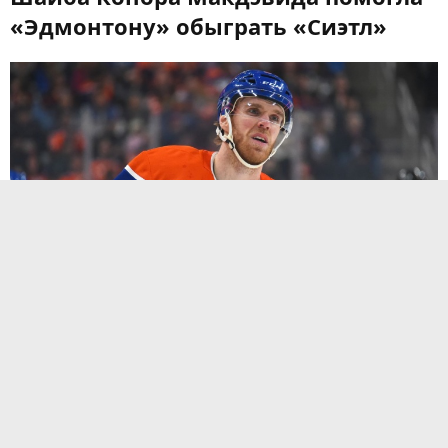
«Эдмонтону» обыграть «Сиэтл»
В ночь с 31 марта на 1 апреля завершился матч
регулярного чемпионата Национальной хоккейной
лиги, в котором «Эдмонтон Ойлерз» принимал «Сиэтл
Кракен». Встреча прошла на льду «Роджерс Плэйс»