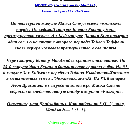
Броски: 40 (12+13+15) — 40 (14+15+11).
Наши: Задоров (19.13/3/-1) — -.
На четвёртой минуте Майкл Стоун вывел «огоньков»
вперёд. На седьмой минуте Бретт Ритчи удвоил
преимущество хозяев. На 14-й минуте Данкан Кит отыграл
один гол, но на старте второго периода Тайлер Тоффоли
вновь вернул хозяевам преимущество в две шайбы.
Через минуту Коннор Макдэвид сократил отставание. На
36-й минуте Эван Бушар в большинстве сравнял счёт. На 51-
й минуте Зак Хайман с передачи Райана Ньюджент-Хопкинса
в меньшинстве вывел «Эдмонтон» вперёд. На 53-й минуте
Леон Драйзайтль с передачи голкипера Майка Смита
забросил последнюю, пятую шайбу в ворота «Калгари».
Отметим, что Драйзайтль и Кит набрал по 3 (1+2) очка,
Макдэвид — 2 (1+1).
Счёт в серии стал
1-1
.