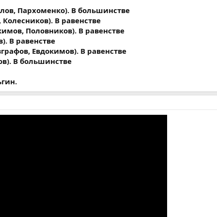
елов, Пархоменко). В большинстве
, Колесников). В равенстве
окимов, Половников). В равенстве
в). В равенстве
Евграфов, Евдокимов). В равенстве
ов). В большинстве
гин.