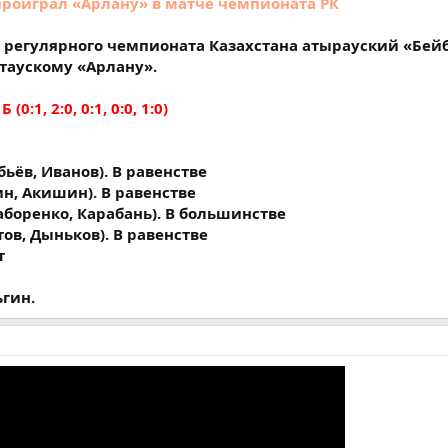
роиграл «Арлану» в матче чемпионата РК
х регулярного чемпионата Казахстана атырауский «Бей
таускому «Арлану».
 Б (0:1, 2:0, 0:1, 0:0, 1:0)
бьёв, Иванов). В равенстве
ин, Акишин). В равенстве
аборенко, Карабань). В большинстве
тов, Дыньков). В равенстве
т
гин.