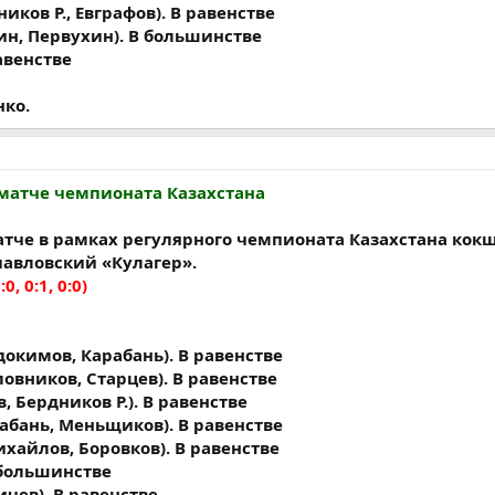
ников Р., Евграфов). В равенстве
пин, Первухин). В большинстве
авенстве
нко.
 матче чемпионата Казахстана
тче в рамках регулярного чемпионата Казахстана кок
авловский «Кулагер».
:0, 0:1, 0:0)
докимов, Карабань). В равенстве
ловников, Старцев). В равенстве
в, Бердников Р.). В равенстве
рабань, Меньщиков). В равенстве
ихайлов, Боровков). В равенстве
В большинстве
ичев). В равенстве