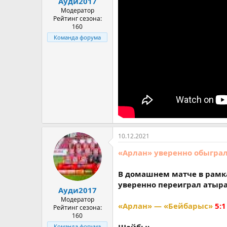
Ауди2017
Модератор
Рейтинг сезона:
160
Команда форума
10.12.2021
«Арлан» уверенно обыграл
В домашнем матче в рамк
уверенно переиграл атыр
Ауди2017
Модератор
«Арлан» — «Бейбарыс»
5:1
Рейтинг сезона:
160
Команда форума