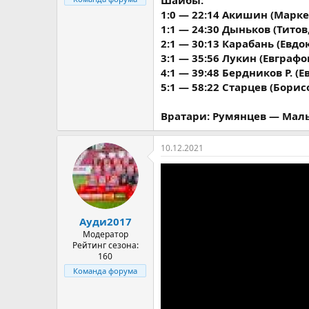
Шайбы:
1:0 — 22:14 Акишин (Марк
1:1 — 24:30 Дыньков (Титов
2:1 — 30:13 Карабань (Евд
3:1 — 35:56 Лукин (Евграфо
4:1 — 39:48 Бердников Р. (
5:1 — 58:22 Старцев (Борис
Вратари: Румянцев — Маль
10.12.2021
Ауди2017
Модератор
Рейтинг сезона:
160
Команда форума