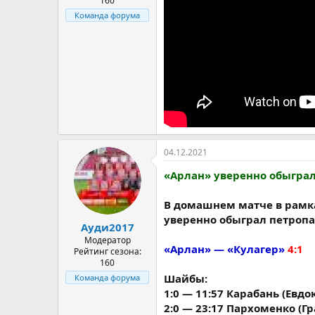
160
Команда форума
04.12.2021
«Арлан» уверенно обыграл
В домашнем матче в рамк
уверенно обыграл петропа
Ауди2017
Модератор
«Арлан» — «Кулагер»
4:1
Рейтинг сезона:
160
Шайбы:
Команда форума
1:0 — 11:57 Карабань (Евд
2:0 — 23:17 Пархоменко (Гр