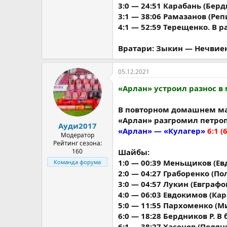
3:0 — 24:51 Карабань (Берд
3:1 — 38:06 Рамазанов (Ре
4:1 — 52:59 Терещенко. В р
Вратари: Зыкин — Нечвие
05.12.2021
«Арлан» устроил разнос в
В повторном домашнем ма
«Арлан» разгромил петроп
Ауди2017
«Арлан» — «Кулагер»
6:1 (6
Модератор
Рейтинг сезона:
160
Шайбы:
1:0 — 00:39 Меньщиков (Ев
Команда форума
2:0 — 04:27 Граборенко (По
3:0 — 04:57 Лукин (Евграфо
4:0 — 06:03 Евдокимов (Ка
5:0 — 11:55 Пархоменко (М
6:0 — 18:28 Бердников Р. 
6:1 — 38:27 Хасенов (Полян