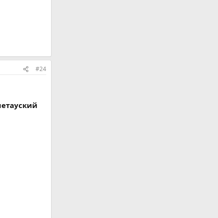
#24
шетауский