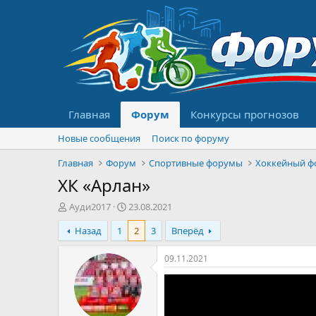
Главная
Форум
Конкурсы прогнозов
Новые сообщения
Поиск по форуму
Главная
Форум
Спортивные форумы
Хоккейный ф
ХК «Арлан»
А
Д
Ауди2017
23.08.2021
в
а
Назад
1
2
3
Вперёд
т
т
о
а
р
н
09.11.2021
т
а
е
ч
м
а
ы
л