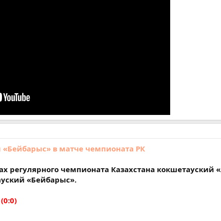
 «Бейбарыс» в матче чемпионата РК
ах регулярного чемпионата Казахстана кокшетауский 
ауский «Бейбарыс».
 (0:0)