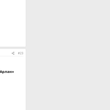
#23
«Арлан»