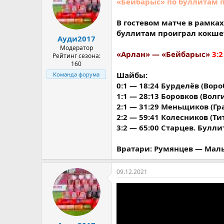
«Бейбарыс» по буллитам п
В гостевом матче в рамка
буллитам проиграл кокше
Ауди2017
Модератор
«Арлан» — «Бейбарыс»
3:2
Рейтинг сезона:
160
Шайбы:
Команда форума
0:1 — 18:24 Бурделёв (Воро
1:1 — 28:13 Боровков (Волг
2:1 — 31:29 Меньщиков (Гр
2:2 — 59:41 Колесников (Ти
3:2 — 65:00 Старцев. Булли
Вратари: Румянцев — Маль
09.12.2021