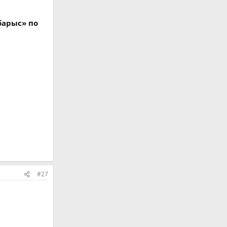
барыс» по
#27