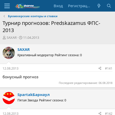
Вход
Регистрация
Букмекерские конторы и ставки
Турнир прогнозов: Predskazamus ФПС-
2013
А
Д
SAXAR
11.04.2013
в
а
т
т
SAXAR
о
а
Креативный модератор
Рейтинг сезона: 0
р
н
т
а
е
ч
12.08.2013
#141
м
а
ы
л
бонусный прогноз
а
Последнее редактирование:
06.08.2018
SpartakБарнаул
Пятая Звезда
Рейтинг сезона: 0
12.08.2013
#142