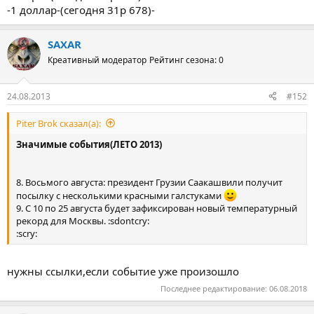
-1 доллар-(сегодня 31р 678)-
SAXAR
Креативный модератор
Рейтинг сезона: 0
24.08.2013
#152
Piter Brok сказал(а):
Значимые события(ЛЕТО 2013)
8. Восьмого августа: президент Грузии Саакашвили получит
посылку с несколькими красными галстуками
9. С 10 по 25 августа будет зафиксирован новый температурный
рекорд для Москвы. :sdontcry:
:scry:
нужны ссылки,если событие уже произошло
Последнее редактирование:
06.08.2018