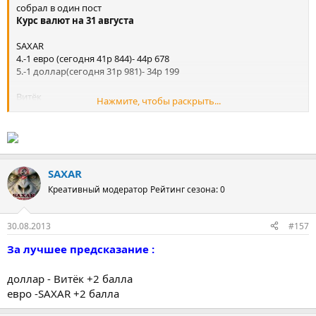
собрал в один пост
Курс валют на 31 августа
SAXAR
4.-1 евро (сегодня 41р 844)- 44р 678
5.-1 доллар(сегодня 31р 981)- 34р 199
Витёк
Нажмите, чтобы раскрыть...
4-5. Каким будет курс рубля по отношению к доллару и евро ,
на 31 августа , по ЦБ , 3 цифры после запятой ( за точное
предсказание каждой валюты -4 балла,если никто точно не
предсказал,тогда за лучшее предсказание 2 балла),дедлайн 15
июня :
-1 евро- (сегодня 41р 844)- 42,111
SAXAR
-1 доллар-(сегодня 31р 981)- 32,333
Креативный модератор
Рейтинг сезона: 0
Piter Brok
4-5. Каким будет курс рубля по отношению к доллару и евро ,
30.08.2013
#157
на 31 августа , по ЦБ
За лучшее предсказание :
-1 евро- (сегодня 41р 534)-
-1 доллар-(сегодня 31р 678)-
доллар - Витёк +2 балла
евро -SAXAR +2 балла