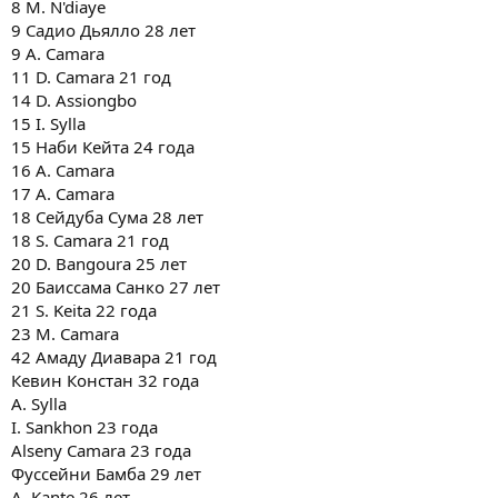
8 M. N'diaye
9 Садио Дьялло 28 лет
9 A. Camara
11 D. Camara 21 год
14 D. Assiongbo
15 I. Sylla
15 Наби Кейта 24 года
16 A. Camara
17 A. Camara
18 Сейдуба Сума 28 лет
18 S. Camara 21 год
20 D. Bangoura 25 лет
20 Баиссама Санко 27 лет
21 S. Keita 22 года
23 M. Camara
42 Амаду Диавара 21 год
Кевин Констан 32 года
A. Sylla
I. Sankhon 23 года
Alseny Camara 23 года
Фуссейни Бамба 29 лет
A. Kante 26 лет