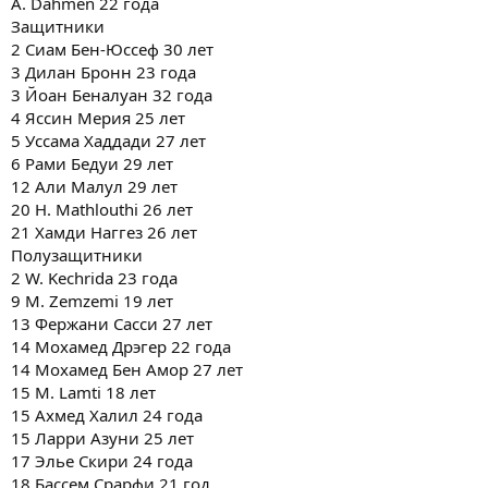
A. Dahmen 22 года
Защитники
2 Сиам Бен-Юссеф 30 лет
3 Дилан Бронн 23 года
3 Йоан Беналуан 32 года
4 Яссин Мерия 25 лет
5 Уссама Хаддади 27 лет
6 Рами Бедуи 29 лет
12 Али Малул 29 лет
20 H. Mathlouthi 26 лет
21 Хамди Наггез 26 лет
Полузащитники
2 W. Kechrida 23 года
9 M. Zemzemi 19 лет
13 Фержани Сасси 27 лет
14 Мохамед Дрэгер 22 года
14 Мохамед Бен Амор 27 лет
15 M. Lamti 18 лет
15 Ахмед Халил 24 года
15 Ларри Азуни 25 лет
17 Элье Скири 24 года
18 Бассем Срарфи 21 год