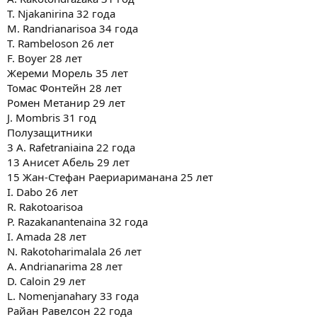
T. Njakanirina 32 года
M. Randrianarisoa 34 года
T. Rambeloson 26 лет
F. Boyer 28 лет
Жереми Морель 35 лет
Томас Фонтейн 28 лет
Ромен Метанир 29 лет
J. Mombris 31 год
Полузащитники
3 A. Rafetraniaina 22 года
13 Анисет Абель 29 лет
15 Жан-Стефан Раериариманана 25 лет
I. Dabo 26 лет
R. Rakotoarisoa
P. Razakanantenaina 32 года
I. Amada 28 лет
N. Rakotoharimalala 26 лет
A. Andrianarima 28 лет
D. Caloin 29 лет
L. Nomenjanahary 33 года
Райан Равелсон 22 года