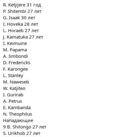
R. Ketjijere 31 год
P. Shitembi 27 лет
G. Isaak 30 лет
I. Hoveka 28 лет
L. Horaeb 27 лет
J. Kamatuka 27 лет
I. Keimuine
M. Papama
A. Iimbondi
D. Fredericks
F. Karongee
L. Stanley
M. Naweseb
W. Katjiteo
I. Gurirab
A. Petrus
E. Kambanda
N. Theophilus
Нападающие
9 B. Shilongo 27 лет
S. Urikhob 27 лет