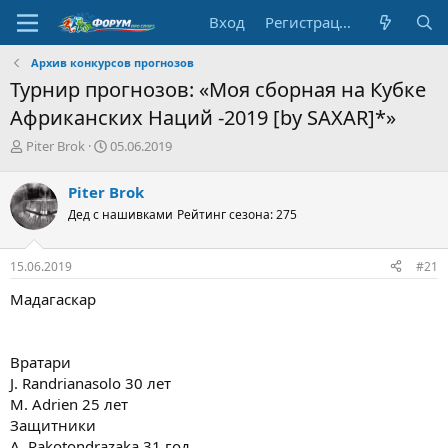
Вход
Регистрация
Архив конкурсов прогнозов
Турнир прогнозов: «Моя сборная на Кубке
Африканских Наций -2019 [by SAXAR]*»
А
Д
Piter Brok
05.06.2019
в
а
т
т
Piter Brok
о
а
Дед с нашивками
Рейтинг сезона: 275
р
н
т
а
е
ч
15.06.2019
#21
м
а
ы
л
Мадагаскар
а
Вратари
J. Randrianasolo 30 лет
M. Adrien 25 лет
Защитники
A. Rakotondrazaka 31 год