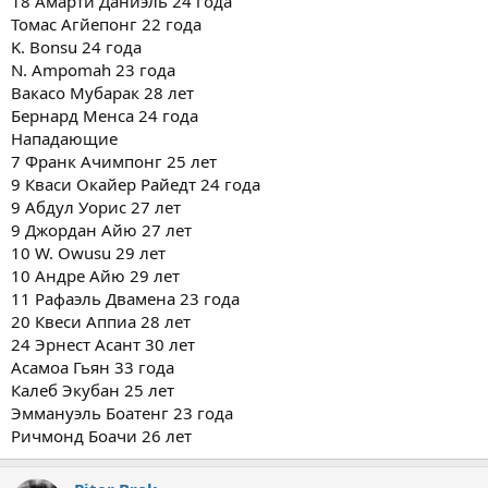
18 Амарти Даниэль 24 года
Томас Агйепонг 22 года
K. Bonsu 24 года
N. Ampomah 23 года
Вакасо Мубарак 28 лет
Бернард Менса 24 года
Нападающие
7 Франк Ачимпонг 25 лет
9 Кваси Окайер Райедт 24 года
9 Абдул Уорис 27 лет
9 Джордан Айю 27 лет
10 W. Owusu 29 лет
10 Андре Айю 29 лет
11 Рафаэль Двамена 23 года
20 Квеси Аппиа 28 лет
24 Эрнест Асант 30 лет
Асамоа Гьян 33 года
Калеб Экубан 25 лет
Эммануэль Боатенг 23 года
Ричмонд Боачи 26 лет