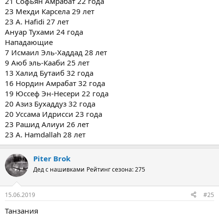
21 Софьян Амрабат 22 года
23 Мехди Карсела 29 лет
23 A. Hafidi 27 лет
Ануар Тухами 24 года
Нападающие
7 Исмаил Эль-Хаддад 28 лет
9 Аюб эль-Кааби 25 лет
13 Халид Бутаиб 32 года
16 Нордин Амрабат 32 года
19 Юссеф Эн-Несери 22 года
20 Азиз Бухаддуз 32 года
20 Уссама Идрисси 23 года
23 Рашид Алиуи 26 лет
23 A. Hamdallah 28 лет
Piter Brok
Дед с нашивками
Рейтинг сезона: 275
15.06.2019
#25
Танзания