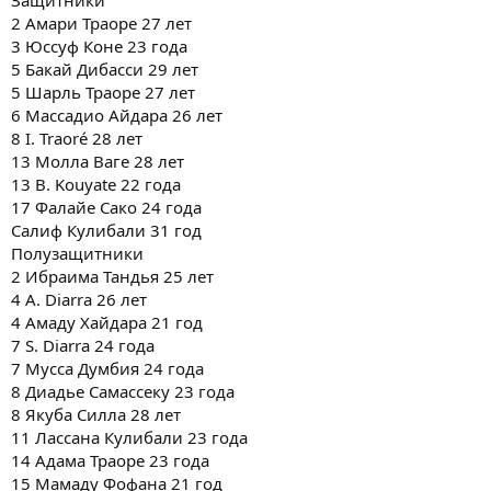
Защитники
2 Амари Траоре 27 лет
3 Юссуф Коне 23 года
5 Бакай Дибасси 29 лет
5 Шарль Траоре 27 лет
6 Массадио Айдара 26 лет
8 I. Traoré 28 лет
13 Молла Ваге 28 лет
13 B. Kouyate 22 года
17 Фалайе Сако 24 года
Салиф Кулибали 31 год
Полузащитники
2 Ибраима Тандья 25 лет
4 A. Diarra 26 лет
4 Амаду Хайдара 21 год
7 S. Diarra 24 года
7 Мусса Думбия 24 года
8 Диадье Самассеку 23 года
8 Якуба Силла 28 лет
11 Лассана Кулибали 23 года
14 Адама Траоре 23 года
15 Мамаду Фофана 21 год