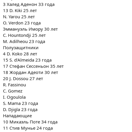
3 Халед Аденон 33 года
13 D. Kiki 25 лет
N. Yarou 25 лет
O. Verdon 23 года
Эммануэль Имору 30 лет
C. Hountondji 25 лет
M. Adilheou 23 года
Полузащитники
4 D. Koko 28 лет
15 S. d'Almeida 23 года
17 Стефан Сессеньон 35 лет
18 Жордан Адеоти 30 лет
20 J. Dossou 27 лет
R. Fassinou
C. Gomez
I. Ogoulola
S. Mama 23 года
D. Djigla 23 года
Нападающие
10 Микаэль Поте 34 года
11 Стив Мунье 24 года