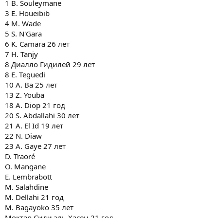
1 B. Souleymane
3 E. Houeibib
4 M. Wade
5 S. N'Gara
6 K. Camara 26 лет
7 H. Tanjy
8 Диалло Гидилей 29 лет
8 E. Teguedi
10 A. Ba 25 лет
13 Z. Youba
18 A. Diop 21 год
20 S. Abdallahi 30 лет
21 A. El Id 19 лет
22 N. Diaw
23 A. Gaye 27 лет
D. Traoré
O. Mangane
E. Lembrabott
M. Salahdine
M. Dellahi 21 год
M. Bagayoko 35 лет
Моктар Сиди эль Хасен 21 год