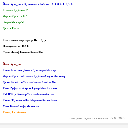
Йельс бульдогс -"Куиннипиак Бобкэтс " 4–0 (0–0, 1–0, 3–0)
Клинтон Бурбонэ 40"
Чарльз Орцетти 44"
Эндрю Миллер 50"
Джесси Рут 54"
Консольный энергоцентр, Питтсбург
Посещаемость: 18 184
Судьи:Джефф Баньон /Кевин Ши
Йельс бульдогс:
Кенни Агостино -Джесси Рут-Эндрю Миллер
Чарльз Орцетти-Клинтон Бурбонэ-Антуан Лаганьер
Джош Бэлч-Стю Уилсон-Энтони Дэй- Гас Янг
Трент Руффоло -Карсон Купер-Мэтт Киллиан
Роб О'Гара-Коннор Уилсон-Томми Фаллен
Райан Обуховски-Ник Маричич-Колин Дьюк
Митч Витек-Джефф Малкольм
Тренер:Кит Аллейн
Последнее редактирование:
22.03.2023