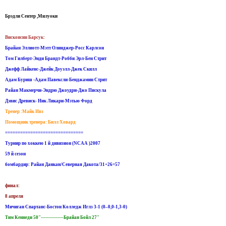
Брэдли Сентер ,Милуоки
Висконсин Барсук:
Брайан Эллиотт-Мэтт Олинджер-Росс Карлсон
Том Гилберт-Энди Брандт-Робби Эрл-Бен Стрит
Джефф Лайкенс-Джейк Доуэлл-Джек Скилл
Адам Буриш -Адам Павексли-Бенджамин Стрит
Райан Макмерчи-Эндрю Джоудри-Джо Пискула
Дэвис Древиск- Ник Ликари-Мэтью Форд
Тренер :Майк Ивз
Помощник тренера: Билл Ховард
===============================
Турнир по хоккею 1 й дивизион (NCAA )2007
59 й сезон
бомбардир: Райан Данкан/Северная Дакота/31+26=57
финал:
8 апреля
Мичиган Спартанс-Бостон Колледж Иглз 3-1 (0–0,0-1,3-0)
Тим Кеннеди 50"---------------Брайан Бойл 27"