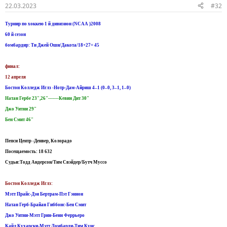
22.03.2023
#32
Турнир по хоккею 1 й дивизион (NCAA )2008
60 й сезон
бомбардир: Ти Джей Оши/Дакота/18+27= 45
финал:
12 апреля
Бостон Колледж Иглз -Нотр-Дам-Айриш 4–1 (0–0, 3–1, 1–0)
Натан Гербе 23",26"-------Кевин Дит 30"
Джо Уитни 29"
Бен Смит 46"
Пепси Центр -Денвер, Колорадо
Посещаемость: 18 632
Судьи:Тодд Андерсон/Тим Свэйдер/Бутч Муссо
Бостон Колледж Иглз:
Мэтт Прайс-Дэн Бертрам-Пэт Гэннон
Натан Герб-Брайан Гиббонс-Бен Смит
Джо Уитни-Мэтт Грин-Бенн Феррьеро
Кайл Кухарски-Мэтт Ломбарди-Тим Кунс