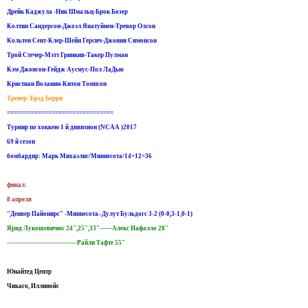
Дрейк Каджула -Ник Шмальц-Брок Бозер
Колтин Сандерсон-Джоэл Янатуйнен-Тревор Олсон
Кольтен Сент-Клер-Шейн Герсич-Джонни Симонсон
Трой Стечер-Мэтт Гринкив-Такер Пулман
Кэм Джонсон-Гейдж Аусмус-Пол ЛаДью
Кристиан Воланин-Китон Томпсон
Тренер :Брэд Берри
===============================
Турнир по хоккею 1 й дивизион (NCAA )2017
69 й сезон
бомбардир: Марк Михаэлис/Миннесота/14+12=36
финал:
8 апреля
"Денвер Пайонирс" -Миннесота–Дулут Бульдогс 3-2 (0-0,3-1,0-1)
Ярид Лукошевичюс 24",25",33"------Алекс Иафалло 28"
----------------------------------Райли Тафте 55"
Юнайтед Центр
Чикаго, Иллинойс