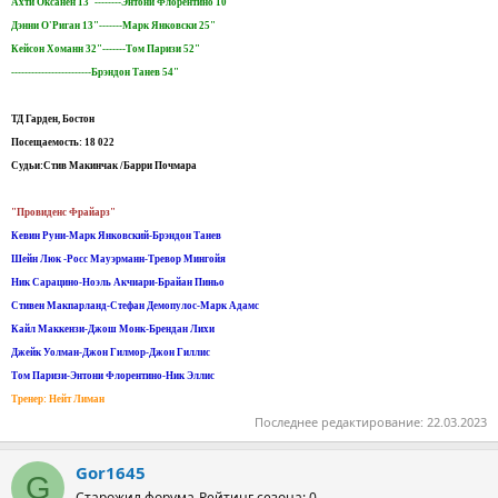
Ахти Оксанен 13"--------Энтони Флорентино 10"
Дэнни О'Риган 13"-------Марк Янковски 25"
Кейсон Хоманн 32"-------Том Паризи 52"
------------------------Брэндон Танев 54"
ТД Гарден, Бостон
Посещаемость: 18 022
Судьи:Стив Макинчак /Барри Почмара
"Провиденс Фрайарз"
Кевин Руни-Марк Янковский-Брэндон Танев
Шейн Люк -Росс Мауэрманн-Тревор Мингойя
Ник Сарацино-Ноэль Акчиари-Брайан Пиньо
Стивен Макпарланд-Стефан Демопулос-Марк Адамс
Кайл Маккензи-Джош Монк-Брендан Лихи
Джейк Уолман-Джон Гилмор-Джон Гиллис
Том Паризи-Энтони Флорентино-Ник Эллис
Тренер: Нейт Лиман
Последнее редактирование:
22.03.2023
Gor1645
G
Старожил форума
Рейтинг сезона: 0