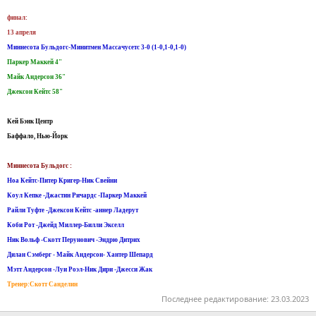
финал:
13 апреля
Миннесота Бульдогс-Минитмен Массачусетс 3-0 (1-0,1-0,1-0)
Паркер Маккей 4"
Майк Андерсон 36"
Джексон Кейтс 58"
Кей Бэнк Центр
Баффало, Нью-Йорк
Миннесота Бульдогс :
Ноа Кейтс-Питер Кригер-Ник Свейни
Коул Кепке -Джастин Ричардс -Паркер Маккей
Райли Туфте -Джексон Кейтс -аннер Ладерут
Коби Рот -Джейд Миллер-Билли Экселл
Ник Вольф -Скотт Перунович -Эндрю Дитрих
Дилан Сэмберг - Майк Андерсон- Хантер Шепард
Мэтт Андерсон -Луи Роэл-Ник Дири -Джесси Жак
Тренер:Скотт Санделин
Последнее редактирование:
23.03.2023