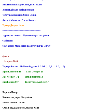
Ник Петрецки-Карл Снип-Джон Мьюз
Энтони Айелло-Майк Бреннан
Тим Филанджиери-Эндрю Орпик
Андрей Марголин-Алекс Кремер
Тренер:Джерри Йорк
===============================
Турнир по хоккею 1 й дивизион (NCAA )2009
61 й сезон
бомбардир: МакГрегор Шарп/Дулут/26+24=50
финал:
11 апреля 2009
Терьерс Бостон - Майами Редхокс 4–3 ОТ (1–0, 0–1, 2–2, 1–0)
Крис Коннолли 16"-----Гари Стеффес 23"
Зак Коэн 59",72"------Томми Уингелс 53"
Ник Бонино 60"--------Трент Фогельхубер 56"
Веризон Центр
Вашингтон, округ Колумбия.
Посещаемость: 18 512
Судьи:Тодд Андерсон, Марко Хант