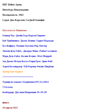
ППГ Пейнтс Арена
Питтсбург, Пенсильвания
Посещаемость: 3963
Судьи: Джо Карузоне, Си Джей Ханафин
Массачусетс Минитмен:
Оливер Чау -Джейк Годе-Карсон Гицевич
Боб Трибивиньо -Джош Лопина -Гаррет Подожди
Кэл Кифиук -Филипп Лагунов-Рид Лебстер
Энтони Дель Гайзо - Джордж Мика -Райан Салливан
Марк Дель Гайзо -Колин Феликс -Мэтт Мюррей
Зак Джонс-Мэтью Кессел-Генри Грэм -Эрик Фейт
Аарон Боллинджер -Тай Фармер-Филип Линдберг
Тренер:Грег Карвел
=========================
Турнир по хоккею 1 й дивизион (NCAA )2022
73 й сезон
бомбардир: Джулиан Направник 10+18=28
финал:
10 апреля 2021