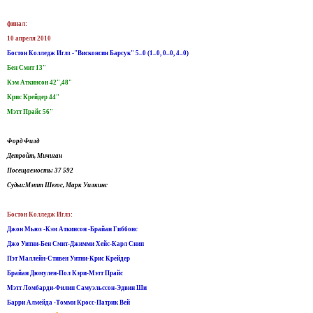
финал:
10 апреля 2010
Бостон Колледж Иглз -"Висконсин Барсук" 5–0 (1–0, 0–0, 4–0)
Бен Смит 13"
Кэм Аткинсон 42",48"
Крис Крейдер 44"
Мэтт Прайс 56"
Форд Филд
Детройт, Мичиган
Посещаемость: 37 592
Судьи:Мэтт Шегос, Марк Уилкинс
Бостон Колледж Иглз:
Джон Мьюз -Кэм Аткинсон -Брайан Гиббонс
Джо Уитни-Бен Смит-Джимми Хейс-Карл Снип
Пэт Маллейн-Стивен Уитни-Крис Крейдер
Брайан Дюмулен-Пол Кэри-Мэтт Прайс
Мэтт Ломбарди-Филип Самуэльссон-Эдвин Ши
Барри Алмейда -Томми Кросс-Патрик Вей