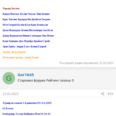
Терьерс Бостон:
Киран Миллан- Колин Уилсон- Ник Бонино
Крис Хиггинс-Брэндон Ип-Джейсон Лоуренс
Мэтт Гилрой-Колби Коэн-Крис Коннолли
Джон Маккарти -Кевин Шаттенкирк-Зак Коэн
Дэвид Варшавски-Винни Сапонари-Люк Попко
Кори Тривино-Джо Перейра-Брайан Стрейт
Эрик Гриба- Эндрю Гласс-Кевин Гилрой
Тренер :Джек Паркер
Помощник тренера: Дэвид Куинн
Последнее редактирование:
22.03.2023
Gor1645
G
Старожил форума
Рейтинг сезона: 0
22.03.2023
#33
Турнир по хоккею 1 й дивизион (NCAA )2010
62 й сезон
бомбардир: Густав Найквист/Мэн/19+42=61