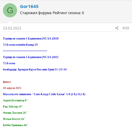
Gor1645
G
Старожил форума
Рейтинг сезона: 0
23.03.2023
#39
Турнир по хоккею 1 й дивизион (NCAA )2020
72 й сезон отменён Ковид-19
==============================
Турнир по хоккею 1 й дивизион (NCAA )2021
72 й сезон
бомбардир: Брэндон Крузе/Боулинг Грин/11+23=34
финал:
10 апреля 2021
Массачусетс минитмен -"Сент-Клауд Стейт Хаски" 5-0 (2-0,2-0,1-0)
Аарон Боллингер 8"
Рид Лебстер 19"
Филип Лагунов 26"
Мэтью Кессел 34"
Бобби Тривиньо 46"