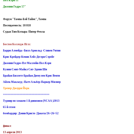
Пол Кэри 11"
Джонни Годро 57"
Форум "Тампа-Бэй Таймс", Тампа
Посещаемость: 18 818
Судьи:Тим Котыра /Питер Феола
Бостон Колледж Иглз:
Барри Алмейда -Билл Арнольд -Стивен Уитни
Крис Крейдер-Кевин Хейз-Дестри Стрейт
Джонни Годро-Пэт Маллейн-Пол Кэри
Куинн Смит-Майкл Сит-Эдвин Ши
Брайан Биллетт-Брайан Дюмулен-Крис Венти
Айзек Маклауд -Патч Альбер-Паркер Милнер
Тренер:Джерри Йорк
===============================
Турнир по хоккею 1 й дивизион (NCAA )2013
65 й сезон
бомбардир: Дэнни Кристо /Дакота/26+26=52
финал:
13 апреля 2013