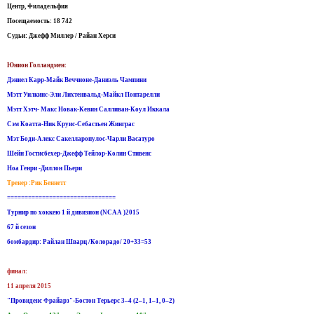
Центр, Филадельфия
Посещаемость: 18 742
Судьи: Джефф Миллер / Райан Херси
Юнион Голландмен:
Дэниел Карр-Майк Веччионе-Даниэль Чампини
Мэтт Уилкинс-Эли Лихтенвальд-Майкл Понтарелли
Мэтт Хэтч- Макс Новак-Кевин Салливан-Коул Иккала
Сэм Коатта-Ник Круис-Себастьен Жинграс
Мэт Боди-Алекс Сакелларопулос-Чарли Васатуро
Шейн Гостисбехер-Джефф Тейлор-Колин Стивенс
Ноа Генри -Диллон Пьери
Тренер :Рик Беннетт
===============================
Турнир по хоккею 1 й дивизион (NCAA )2015
67 й сезон
бомбардир: Райлан Шварц /Колорадо/ 20+33=53
финал:
11 апреля 2015
"Провиденс Фрайарз"-Бостон Терьерс 3–4 (2–1, 1–1, 0–2)