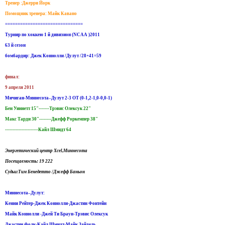
Тренер :Джерри Йорк
Помощник тренера: Майк Кавано
===============================
Турнир по хоккею 1 й дивизион (NCAA )2011
63 й сезон
бомбардир: Джек Коннолли /Дулут /28+41=59
финал:
9 апреля 2011
Мичиган-Миннесота–Дулут 2-3 ОТ (0-1,2-1,0-0,0-1)
Бен Уиннетт 15"-------Трэвис Олексук 22"
Макс Тарди 30"--------Джефф Роркемпер 38"
----------------------Кайл Шмидт 64
Энергетический центр Xcel,Миннесота
Посещаемость: 19 222
Судьи:Тим Бенедетто /Джефф Баньон
Миннесота–Дулут:
Кенни Рейтер-Джек Коннолли-Джастин Фонтейн
Майк Коннолли -Джей Ти Браун-Трэвис Олексук
Джастин Фолк-Кайл Шмидт-Майк Зайдель