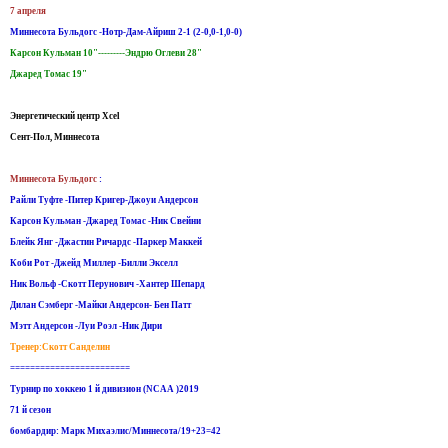
7 апреля
Миннесота Бульдогс -Нотр-Дам-Айриш 2-1 (2-0,0-1,0-0)
Карсон Кульман 10"---------Эндрю Оглеви 28"
Джаред Томас 19"
Энергетический центр Xcel
Сент-Пол, Миннесота
Миннесота Бульдогс
:
Райли Туфте -Питер Кригер-Джоуи Андерсон
Карсон Кульман -Джаред Томас -Ник Свейни
Блейк Янг -Джастин Ричардс -Паркер Маккей
Коби Рот -Джейд Миллер -Билли Экселл
Ник Вольф -Скотт Перунович -Хантер Шепард
Дилан Сэмберг -Майки Андерсон- Бен Патт
Мэтт Андерсон -Луи Роэл -Ник Дири
Тренер:Скотт Санделин
========================
Турнир по хоккею 1 й дивизион (NCAA )2019
71 й сезон
бомбардир: Марк Михаэлис/Миннесота/19+23=42