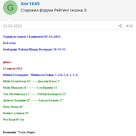
Gor1645
G
Старожил форума
Рейтинг сезона: 0
22.03.2023
#36
Турнир по хоккею 1 й дивизион (NCAA )2014
66 й сезон
бомбардир: Райлан Шварц /Колорадо/ 20+33=53
финал:
12 апреля 2014
Юнион Голландмен -"Миннесота Гоферз 7–4 (4–2, 0–1, 3–1)
Шейн Гостисбехер 10"-------Джастин Клоос 3"
Майк Веккьоне 16"----------Сэм Варнинг 11"
Эли Лихтенвальд 17"--------Тейлор Каммарата 22"
Даниэль Чампини 18"--------Хадсон Фашинг 57"
Макс Новак 46"
Кевин Салливан 59"
Мэт Боди 60"п.в.
Компания "Уэллс-Фарго