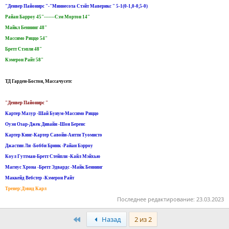
"Денвер Пайонирс "-"Миннесота Стэйт Маверикс " 5-1(0-1,0-0,5-0)
Райан Барроу 45"-------Сэм Мортон 14"
Майкл Беннинг 48"
Массимо Риццо 54"
Бретт Стэпли 48"
Кэмерон Райт 58"
ТД Гарден-Бостон, Массачусетс
"Денвер Пайонирс "
Картер Мазур -Шай Буиум-Массимо Риццо
Оуэн Озар-Джек Дивайн -Шон Беренс
Картер Кинг-Картер Савойи-Антти Туомисто
Джастин Ли -Бобби Бринк -Райан Бэрроу
Коул Гуттман-Бретт Стейпли -Кайл Мэйхью
Магнус Хрона -Бретт Эдвардс -Майк Беннинг
Маккейд Вебстер -Кэмерон Райт
Тренер:Дэвид Карл
Последнее редактирование:
23.03.2023
Первый
Назад
2 из 2