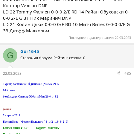
Коннор Уилсон DNP
LD 22 Tommy Фаллен 0-0-0 2/E RD 14 Райан Обуховски 0-
0-0 2/E G 31 Ник Маричич DNP
LD 21 Колин Дьюк 0-0-0 0/E RD 10 Митч Витек 0-0-0 0/E G
33 Джефф Малкольм
Последнее редактирование:
22.03.2023
Gor1645
G
Старожил форума
Рейтинг сезона: 0
22.03.2023
#35
Турнир по хоккею 1 й дивизион (NCAA )2012
64 й сезон
бомбардир: Спенсер Эбботт /Мэн/21+41= 62
финал:
7 апреля 2012
Бостон Иглз -"Феррис Бульдогс " 4–1 (2–1, 0–0, 2–0)
Стивен Уитни 4",59"--------Гарретт Томпсон 6"