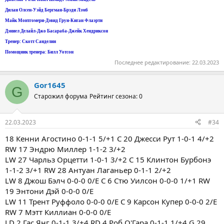
Дилан Олсен-Уэйд Бергман-Брэди Лэмб
Майк Монтгомери-Дэвид Грун-Киган Флаэрти
Дэниел Делайл-Джо Басараба-Джейк Хендриксон
Тренер: Скотт Санделин
Помощник тренера: Билл Уотсон
Последнее редактирование:
22.03.2023
Gor1645
G
Старожил форума
Рейтинг сезона: 0
22.03.2023
#34
18 Кенни Агостино 0-1-1 5/+1 C 20 Джесси Рут 1-0-1 4/+2
RW 17 Эндрю Миллер 1-1-2 3/+2
LW 27 Чарльз Орцетти 1-0-1 3/+2 C 15 Клинтон Бурбонэ
1-1-2 3/+1 RW 28 Антуан Лаганьер 0-1-1 2/+2
LW 8 Джош Бэлч 0-0-0 0/E C 6 Стю Уилсон 0-0-0 1/+1 RW
19 Энтони Дэй 0-0-0 0/E
LW 11 Трент Руффоло 0-0-0 0/E C 9 Карсон Купер 0-0-0 2/E
RW 7 Мэтт Киллиан 0-0-0 0/E
LD 2 Гас Янг 0-1-1 3/+4 RD 4 Роб О'Гара 0-1-1 1/+4 G 29