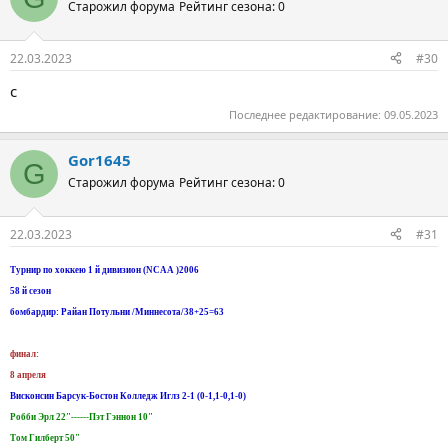
Старожил форума
Рейтинг сезона: 0
22.03.2023
#30
с
Последнее редактирование:
09.05.2023
Gor1645
G
Старожил форума
Рейтинг сезона: 0
22.03.2023
#31
Турнир по хоккею 1 й дивизион (NCAA )2006
58 й сезон
бомбардир: Райан Потульни /Миннесота/38+25=63
финал:
8 апреля
Висконсин Барсук-Бостон Колледж Иглз 2-1 (0-1,1-0,1-0)
Робби Эрл 22"------Пэт Гэннон 10"
Том Гилберт 50"