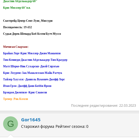
Джастин Абделькадер 60"
Крис Мюллер 60"п.в.
Скоттрейд Центр-Сент-Луис, Миссури
Посещаемость: 19 432
Судьи:Дерек Шепард/Боб Келти/Бутч Муссо
Мичиган Спартанс:
Брайан Лерг-Крис Мюллер-Джим Маккензи
Тим Кеннеди-Джастин Абделькадер-Тим Краудер
Maтт Шерке-Ник Сухарски -Джей Спрэгью
Крис Лоуренс-Зак Макклеллан-Майк Ратчук
Тайлер Хауэллс -Даниэль Вукович-Джефф Лерг
Итан Грэм -Джефф Данн-Бобби Ярош
Брэндон Джентиле -Крис Снавели
Тренер :Рик Комли
Последнее редактирование:
22.03.2023
Gor1645
G
Старожил форума
Рейтинг сезона: 0