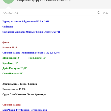
22.03.2023
#37
Турнир по хоккею 1 й дивизион (NCAA )2016
68 й сезон
бомбардир: Джеральд Мэйхью/Феррис Стейт/16+25=41
финал:
9 апреля 2016
Северная Дакота- Квиннипиак Бобкэтс 5-1 (2-1,0-0,3-0)
Шейн Герсич 12"-----------Тим Клифтон 19"
Брок Бозер 15"
Дрейк Каджула 42",44"
Остин Погански 51"
Амалия Арена – Тампа, Флорида
Посещаемость: 19 358
Судьи:Стив Макинчак /Колин Кронфорст
Северная Дакота:
Брин Чижик-Ретт Гарднер -Остин Погански