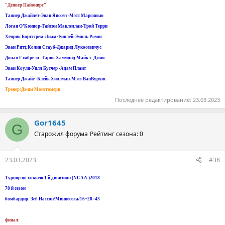
"Денвер Пайонирс"
Таннер Джайлет-Эван Янссен -Мэтт Марсинью
Логан О’Коннор-Тайсон Маклеллан-Трой Терри
Хенрик Боргстрем-Лиам Финлей-Эмиль Ромиг
Эван Ритт, Колин Стауб-Джарид Лукосевичус
Дилан Гэмбрелл -Тарик Хаммонд Майкл- Дэвис
Эван Коули-Уилл Бутчер -Адам Плант
Таннер Джайе -Блейк Хиллман-Мэтт ВанВурхис
Тренер:Джим Монтгомери
Последнее редактирование:
23.03.2023
Gor1645
G
Старожил форума
Рейтинг сезона: 0
23.03.2023
#38
Турнир по хоккею 1 й дивизион (NCAA )2018
70 й сезон
бомбардир: Зеб Натсон/Миннесота/16+28=43
финал: