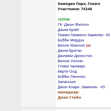
Хэмпден Парк, Глазго
Участники: 74240
CEЛТИК:
ГК- Джон Фэллон
Джим Крэйг
Томми Геммелл-Заменён- 45 
Бобби Мердок
Билли Макнил
(к)
Джим Броган
Джимми Джонстон
Вилли Уоллес
Стиви Чалмерс
Берти Олд
Бобби Леннокс
Запасные:
Джон Кларк- Заменен - 45 '
менеджер:
Джок Стейн