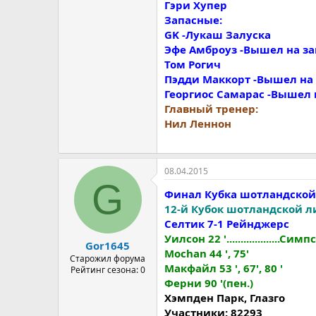
Гэри Хупер
Запасные:
GK -Лукаш Залуска
Эфе Амброуз -Вышел на за
Том Рогич
Пэдди Маккорт -Вышел на 
Георгиос Самарас -Вышел н
Главный тренер:
Нил Леннон
08.04.2015
G
Финал Кубка шотландской
12-й Кубок шотландской л
Ceлтик 7-1 Рейнджерс
Уилсон 22 '...................Сим
Gor1645
Mochan 44 ', 75'
Старожил форума
Mакфайл 53 ', 67', 80 '
Рейтинг сезона: 0
Ферни 90 '(пен.)
Хэмпден Парк, Глазго
Участники: 82293