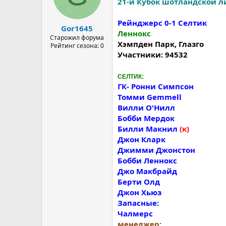
21-й Кубок шотландской л
Рейнджерс 0-1 Селтик
Gor1645
Леннокс
Старожил форума
Хэмпден Парк, Глазго
Рейтинг сезона: 0
Участники: 94532
CEЛТИК:
ГК- Ронни Симпсон
Томми Gemmell
Вилли О'Нилл
Бобби Мердок
Билли Макнил
(к)
Джон Кларк
Джимми Джонстон
Бобби Леннокс
Джо Макбрайд
Берти Олд
Джон Хьюз
Запасные:
Чалмерс
менеджер: