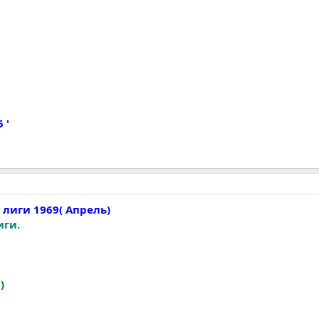
 '
лиги 1969( Апрель)
иги.
)