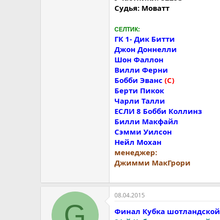
Судья: Моватт
CEЛТИК:
ГК 1- Дик Битти
Джон Доннелли
Шон Фаллон
Вилли Ферни
Бобби Эванс
(C)
Берти Пикок
Чарли Талли
ЕСЛИ 8 Бобби Коллинз
Билли Mакфайл
Сэмми Уилсон
Нейл Moхан
менеджер:
Джимми МакГрори
08.04.2015
G
Финал Кубка шотландской