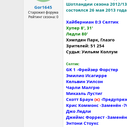
а
Шотландии сезона 2012/13
Gor1645
состоялся 26 мая 2013 год
Старожил форума
Рейтинг сезона: 0
Хайберниан 0:3 Селтик
Хупер 8', 31'
Ледли 80'
Хэмпден Парк, Глазго
Зрителей: 51 254
Судья: Уильям Коллум
Селтик:
GK 1 -Фрейзер Форстер
Эмилио Исагирре
Кельвин Уилсон
Чарли Малгрю
Микаэль Лустиг
Скотт Браун
(к)
-Предупрежд
Крис Коммонс -Заменён -7
Джо Ледли
Джеймс Форрест -Заменён-
Энтони Стоукс