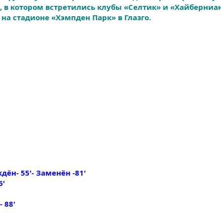
, в котором встретились клубы «Селтик» и «Хайберниа
а на стадионе «Хэмпден Парк» в Глазго.
ён- 55'- Заменён -81'
6'
 88'