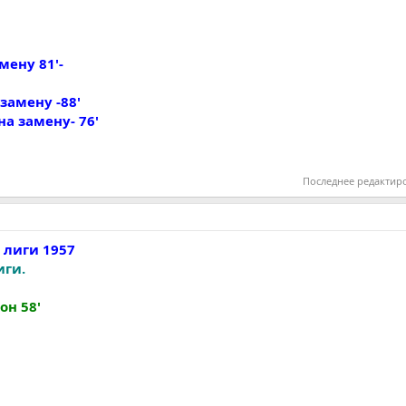
мену 81'-
замену -88'
а замену- 76'
Последнее редактир
 лиги 1957
иги.
псон 58'