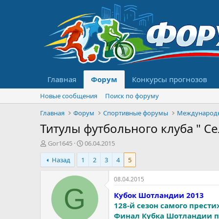
Главная
Форум
Конкурсы прогнозов
Новые сообщения
Поиск по форуму
Главная
Форум
Спортивные форумы
Международ
Титулы футбольного клуба " Се
А
Д
Gor1645
06.04.2015
в
а
Назад
1
2
3
4
5
т
т
о
а
р
н
08.04.2015
т
а
G
Кубок Шотландии 2013
е
ч
м
а
128-й сезон самого прест
ы
л
Финал Кубка Шотландии п