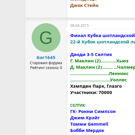
Джок Стейн
08.04.2015
G
Финал Кубка шотландской
22-й Кубок шотландской л
Данди 3-5 Ceлтик
Gor1645
Г. Маклин (2).............Хьюз
Старожил форума
Д. Маклин (2)......... ...Чалме
Рейтинг сезона: 0
................................Леннокс
.................................Уоллес
Хэмпден Парк, Глазго
Участники: 70000
CEЛТИК:
ГК- Ронни Симпсон
Джим Крэйг
Томми Gemmell
Бобби Мердок