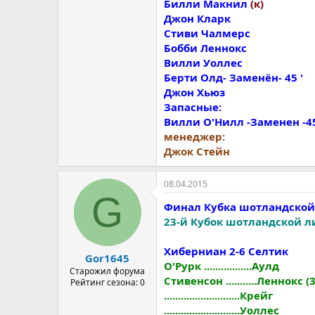
Билли Макнил
(к)
Джон Кларк
Стиви Чалмерс
Бобби Леннокс
Вилли Уоллес
Берти Олд- Заменён- 45 '
Джон Хьюз
Запасные:
Вилли О'Нилл -Заменен -45
менеджер:
Джок Стейн
08.04.2015
G
Финал Кубка шотландской 
23-й Кубок шотландской л
Хиберниан 2-6 Ceлтик
Gor1645
О'Рурк .................Аулд
Старожил форума
Стивенсон ...........Леннокс (3
Рейтинг сезона: 0
...........................Крейг
...........................Уоллес