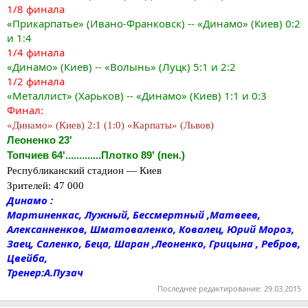
1/8 финала
«Прикарпатье» (Ивано-Франковск) -- «Динамо» (Киев) 0:2
и 1:4
1/4 финала
«Динамо» (Киев) -- «Волынь» (Луцк) 5:1 и 2:2
1/2 финала
«Металлист» (Харьков) -- «Динамо» (Киев) 1:1 и 0:3
Финал:
«Динамо» (Киев) 2:1 (1:0) «Карпаты» (Львов)
Леоненко 23'
Топчиев 64'.............Плотко 89' (пен.)
Республиканский стадион — Киев
Зрителей: 47 000
Динамо :
Мартиненкас, Лужный, Бессмертный ,Матвеев,
Алексанненков, Шматоваленко, Ковалец, Юрий Мороз,
Заец, Саленко, Беца, Шаран ,Леоненко, Грицына , Ребров,
Цвейба,
Тренер:А.Пузач
Последнее редактирование:
29.03.2015