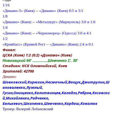
1/16
«Динамо-3» (Киев) -- «Динамо» (Киев) 0:5 и 3:5
1/8
«Динамо» (Киев) -- «Металлург» (Мариуполь) 3:0 и 1:0
1/4
«Динамо» (Киев) -- «Черноморец» (Одесса) 3:0 и 4:1
1/2
«Кривбасс» (Кривой Рог) -- «Динамо» (Киев) 2:4 и 0:1
Финал:
ЦСКА (Киев) 1:2 (0:2) «Динамо» (Киев)
Новохацкий 64' ...............Шевченко 1', 30'
Стадион: НСК Олимпийский, Киев
Зрителей: 42700
Динамо:
Шовковский,Кирюхин,Несмачный,Ващук,Дмитрулин,Ш
аповаленко,Лужный,
Гусин,Онищенко,Калитвинцев,Каладзэ,Ребров,Косовски
й,Михайленко,Радченко,
Белькевич,Шкапенко,Шевченко,Кардаш,Ковалюк
Тренер: Валерий Лобановский