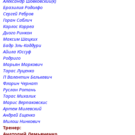
Александр Шовковский(к)
Бразилия Родолфо
Сергей Ребров
Горан Саблич
Карлос Корреа
Диого Ринкон
Максим Шацких
Бадр Эль-Каддури
Айила Юссуф
Родриго
Марьян Маркович
Тарас Луценко
П Валентин Белькевич
Флорин Чернат
Руслан Ротань
Тарас Михалик
Марис Верпаковскис
Артем Милевский
Андрей Ещенко
Милош Нинкович
Тренер:
Анатолий Демьяненко