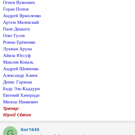
Огнен Вукоевич
Горан Попов
Андрей Ярмоленко
Артем Милевский
Папе Диакате
Олег Гусев
Роман Ерёменко
Лукман Аруна
Айила Юссуф
Максим Коваль
Андрей Шевченко
Александр Алиев
Денис Гармаш
Бадр Эль-Каддури
Евгений Хачериди
Милош Нинкович
Тренер:
Юрий Сёмин
Gor1645
G