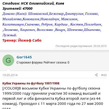
Стадион: НСК Олимпийский, Киев
Зрителей: 47000
Динамо (Киев): Шовковский,Беженар,Дмитрулин, Головко,
Михайленко,Коновалов,Николайчук, Максимов,
Калитвинцев,Скаченко, Ребров, Кардаш , Костюк,Похлебаев,
,Леоненко, Хацкевич, Волосянко ,Ващук, Шевченко,Шкапенко,
Лужный.
Тренер: Йожеф Сабо
Последнее редактирование:
29.03.2015
Gor1645
G
Старожил форума
Рейтинг сезона: 0
19.05.2014
#43
Кубок Украины по футболу 1997/1998
[/COLOR]В восьмом Кубке Украины по футболу сезона
1999/2000 году приняли участие 30 команд высшей и
первой лиг и оба финалиста Кубка второй лиги (из 44
команд). Проходил с 11 марта 2000 года по 27 мая 2000
года