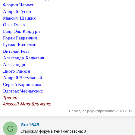
Флорин Чернат
Андрей Гусин
Максим Шацких
Олег Гусев
Бадр Эль-Каддури
Горан Гавранчич
Руслан Бидненко
Виталий Рева
Александр Хацкевич
Алессандро
Диого Ринкон
Андрей Несмачный
Сергей Корниленко
Эдгарас Чеснаускис
Тренер:
Алексей Михайличенко
Последнее редактирование:
29.03.2015
Gor1645
G
Старожил форума
Рейтинг сезона: 0