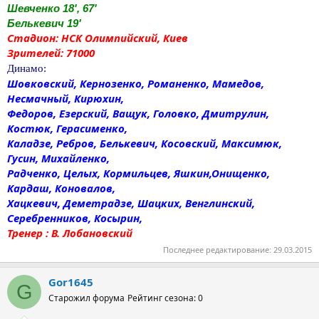
Шевченко 18', 67'
Белькевич 19'
Стадион: НСК Олимпийский, Киев
Зрителей: 71000
Динамо:
Шовковский, Кернозенко, Романенко, Мамедов,
Несмачный, Кирюхин,
Федоров, Езерский, Ващук, Головко, Дмитрулин,
Костюк, Герасименко,
Каладзе, Ребров, Белькевич, Косовский, Максимюк,
Гусин, Михайленко,
Радченко, Целых, Кормильцев, Яшкин,Онищенко,
Кардаш, Коновалов,
Хацкевич, Деметрадзе, Шацких, Венглинский,
Серебренников, Косырин,
Тренер : В. Лобановский
Последнее редактирование:
29.03.2015
Gor1645
G
Старожил форума
Рейтинг сезона: 0