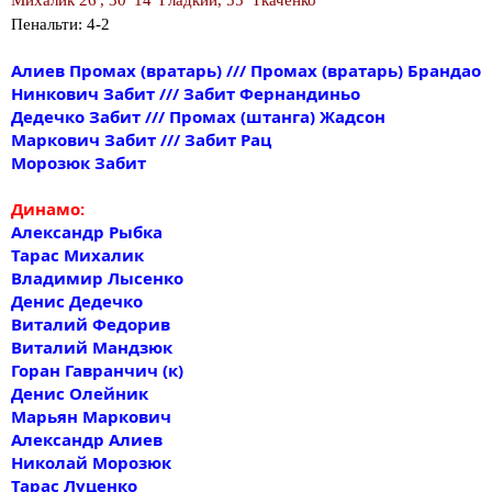
Михалик 26', 30' 14' Гладкий, 55' Ткаченко
Пенальти: 4-2
Алиев Промах (вратарь) /// Промах (вратарь) Брандао
Нинкович Забит /// Забит Фернандиньо
Дедечко Забит /// Промах (штанга) Жадсон
Маркович Забит /// Забит Рац
Морозюк Забит
Динамо:
Александр Рыбка
Тарас Михалик
Владимир Лысенко
Денис Дедечко
Виталий Федорив
Виталий Мандзюк
Горан Гавранчич (к)
Денис Олейник
Марьян Маркович
Александр Алиев
Николай Морозюк
Тарас Луценко