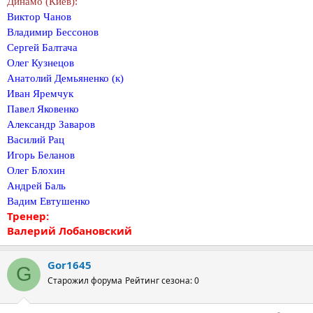
Динамо (Киев):
Виктор Чанов
Владимир Бессонов
Сергей Балтача
Олег Кузнецов
Анатолий Демьяненко (к)
Иван Яремчук
Павел Яковенко
Александр Заваров
Василий Рац
Игорь Беланов
Олег Блохин
Андрей Баль
Вадим Евтушенко
Тренер:
Валерий Лобановский
Gor1645
G
Старожил форума
Рейтинг сезона: 0