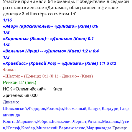
Участие принимали 64 команды. Победителем в седьмой
раз стало киевское «Динамо», обыгравшее в финале
донецкий «Шахтёр» со счётом 1:0.
1/16
«Явор» (Краснополье)-- «Динамо» (Киев) 0:6
1/8
«Карпаты» (Львов)-- «Динамо» (Киев) 0:1
1/4
«Волынь» (Луцк) -- «Динамо» (Киев) 1:2 и 0:4
1/2
«Кривбасс» (Кривой Рог) -- «Динамо» (Киев) 1:1 и 0:2
Финал:
«Шахтёр» (Донецк) 0:1 (0:1) «Динамо» (Киев)
Ринкон 11' (пен.)
НСК «Олимпийский» — Киев
Зрителей: 68 000
Динамо:
Шовковский,Федоров,Родолфо,Несмачный,Ващук,Каддури,Гавр
анчич,да
Кошта,Маркович,Ребров,Белькевич,Чернат,Ротань,Михалик,Гусе
в,Юссуф,Клебер,Милевский,Верпаковскис,Марцваладзе
Тренер: