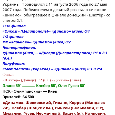
Украины. Проводился с 11 августа 2006 года по 27 мая
2007 года. Победителем в девятый раз стало киевское
«Динамо», обыгравшее в финале донецкий «Шахтёр» со
счётом 2:1.
1/16 финала
«Олком» (Мелитополь)-- «Динамо» (Киев) 0:4
1/8 финала
ФК «Харьков»-- «Динамо» (Киев) 0:2
Четвертьфинал:
«Динамо» (Киев) -- «Днепр» (Днепропетровск) 1:1 и 2:1
(д.в.)
Полуфинал:
«Металлист» (Харьков) -- «Динамо» (Киев) 0:1 и 2:4
Финал:
«Шахтёр» (Донецк) 1:2 (0:0) «Динамо» (Киев)
Элано 89' ............. Клебер 58', Олег Гусев 80'
НСК «Олимпийский» — Киев
Зрителей: 64 500
«Динамо»: Шовковский, Гиоане, Корреа (Мандзюк
74'), Клебер (Шацких 84'), Ринкон (Белькевич, 69'),
Михалик, Гусев, Несмачный, Ващук (к.), Нинкович,