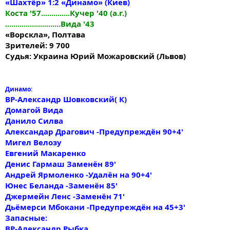
«Шахтёр» 1:2 «Динамо» (Киев)
Коста '57..............Кучер '40 (а.г.)
...........................Вида '43
«Ворскла», Полтава
Зрителей: 9 700
Судья: Украина Юрий Можаровский (Львов)
Динамо:
ВР-Александр Шовковский( К)
Домагой Вида
Данило Силва
Александар Драгович -Предупреждён 90+4'
Мигел Велозу
Евгений Макаренко
Денис Гармаш Заменён 89'
Андрей Ярмоленко -Удалён на 90+4'
Юнес Беланда -Заменён 85'
Джермейн Ленс -Заменён 71'
Дьёмерси Мбокани -Предупреждён на 45+3'
Запасные:
ВР-Александр Рыбка