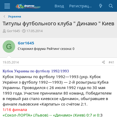
Вход
Регистрация
Украина
Титулы футбольного клуба " Динамо " Киев
А
Д
Gor1645
17.05.2014
в
а
т
т
Gor1645
G
о
а
Старожил форума
Рейтинг сезона: 0
р
н
т
а
е
ч
19.05.2014
#41
м
а
ы
л
Кубок Украины по футболу 1992/1993
а
Кубок Украины по футболу 1992—1993 (укр. Кубок
України з футболу 1992—1993) — 2-й розыгрыш Кубка
Украины. Проводился с 26 июля 1992 года по 30 мая
1993 года. Участие принимали 80 команд. Победителем
в первый раз стало киевское «Динамо», обыгравшее в
финале львовские «Карпаты» со счётом 2:1.
1/16 финала
«Сокол-ЛОРТА» (Львов) -- «Динамо» (Киев) 0:7 и 0:
3