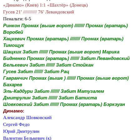
«Динамо» (Киев) 1:1 «Шахтёр» (Донецк)
Гусев 21' /////////// 76' Левандовский
Пенальти: 6-5
Ринкон Промах (выше ворот) //////// Промах (вратарь)
Воробей
Хацкевич Промах (вратарь) //////// Промах (вратарь)
Тимощук
Шацких Забит /////// Промах (выше ворот) Марика
Бидненко Промах (вратарь) /////// Забит Левандовский
Белькевич Забит /////// Забит Стойкан
Гусев Забит /////// Забит Рац
Гавранчич Промах (выше ) /////// Промах (выше ворот)
Бахарев
Эль-Каддури Забит /////// Забит Матузалем
Дмитрулин Забит /////// Забит Батиста
Шовковский Забит /////// Промах (вратарь) Бэркэуан
Динамо:
Александр Шовковский
Сергей Федо
Юрий Дмитрулин
Валентин Белькевич (к)