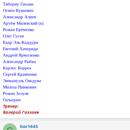
Тибериу Гиоане
Огнен Вукоевич
Александр Алиев
Артём Милевский (к)
Роман Ерёменко
Олег Гусев
Бадр Эль-Каддури
Евгений Хачериди
Андрей Ярмоленко
Александр Рыбка
Карлос Корреа
Сергей Кравченко
Эммануэль Окодува
Милош Нинкович
Роман Зозуля
Гильерме
Тренер:
Валерий Газзаев
Gor1645