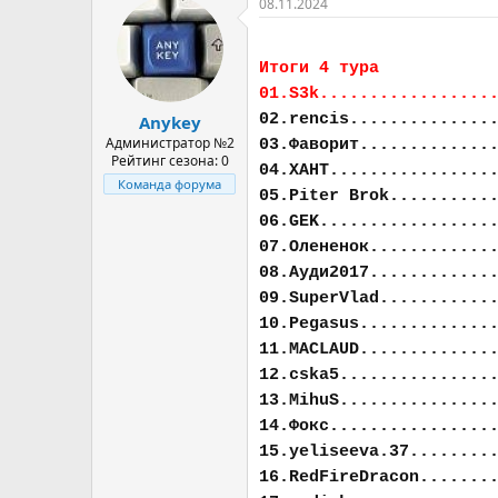
08.11.2024
Итоги 4 тура
01.S3k.................
02.rencis..............
Anykey
Администратор №2
03.Фаворит.............
Рейтинг сезона: 0
04.ХАНТ................
Команда форума
05.Piter Brok..........
06.GEK.................
07.Олененок............
08.Ауди2017............
09.SuperVlad...........
10.Pegasus.............
11.MACLAUD.............
12.cska5...............
13.MihuS...............
14.Фокс................
15.yeliseeva.37........
16.RedFireDracon.......