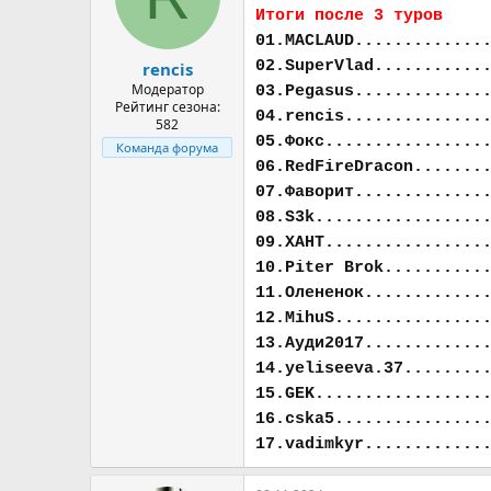
а
Итоги после 3 туров
01.MACLAUD.............
02.SuperVlad...........
rencis
Модератор
03.Pegasus.............
Рейтинг сезона:
04.rencis..............
582
05.Фокс................
Команда форума
06.RedFireDracon.......
07.Фаворит.............
08.S3k.................
09.ХАНТ................
10.Piter Brok..........
11.Олененок............
12.MihuS...............
13.Ауди2017............
14.yeliseeva.37........
15.GEK.................
16.cska5...............
17.vadimkyr............