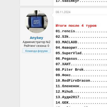
17.vadimkyr............
08.11.2024
Итоги после 4 туров
01.rencis..............
02.S3k.................
Anykey
Администратор №2
03.MACLAUD.............
Рейтинг сезона: 0
04.Фаворит.............
Команда форума
05.SuperVlad...........
06.Pegasus.............
07.ХАНТ................
08.Piter Brok..........
09.Фокс................
10.RedFireDracon.......
11.Олененок............
12.MihuS...............
13.Ауди2017............
14.GEK.................