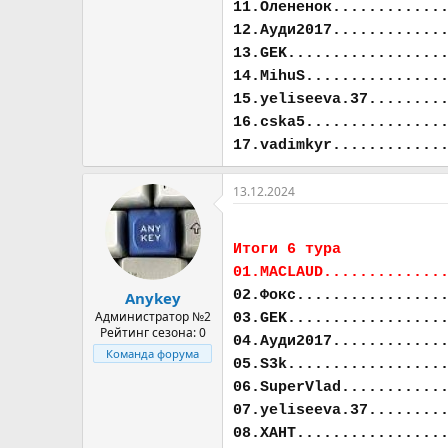
11.Олененок............
12.Ауди2017............
13.GEK.................
14.MihuS...............
15.yeliseeva.37........
16.cska5...............
17.vadimkyr............
13.12.2024
Итоги 6 тура
01.MACLAUD.............
02.Фокс................
Anykey
Администратор №2
03.GEK.................
Рейтинг сезона: 0
04.Ауди2017............
Команда форума
05.S3k.................
06.SuperVlad...........
07.yeliseeva.37........
08.ХАНТ................