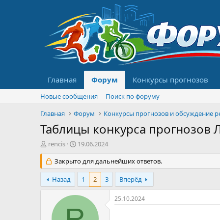
Главная
Форум
Конкурсы прогнозов
Новые сообщения
Поиск по форуму
Главная
Форум
Таблицы конкурса прогнозов Л
А
Д
rencis
19.06.2024
в
а
т
Закрыто для дальнейших ответов.
т
о
а
р
н
Назад
1
2
3
Вперёд
т
а
е
ч
25.10.2024
м
а
R
ы
л