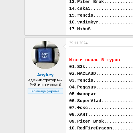
13.Piter Brok..........
14.cska5...............
15.rencis..............
16.vadimkyr............
17.MihuS...............
29.11.2024
Итоги после 5 туров
01.S3k.................
02.MACLAUD.............
Anykey
Администратор №2
03.rencis..............
Рейтинг сезона: 0
04.Pegasus.............
Команда форума
05.Фаворит.............
06.SuperVlad...........
07.Фокс................
08.ХАНТ................
09.Piter Brok..........
10.RedFireDracon.......