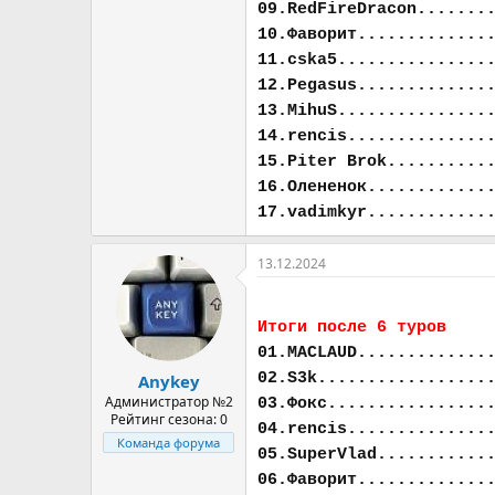
09.RedFireDracon.......
10.Фаворит.............
11.cska5...............
12.Pegasus.............
13.MihuS...............
14.rencis..............
15.Piter Brok..........
16.Олененок............
17.vadimkyr............
13.12.2024
Итоги после 6 туров
01.MACLAUD.............
02.S3k.................
Anykey
Администратор №2
03.Фокс................
Рейтинг сезона: 0
04.rencis..............
Команда форума
05.SuperVlad...........
06.Фаворит.............