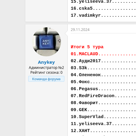
15.yeliseeva.37........
16.cska5...............
17.vadimkyr............
29.11.2024
Итоги 5 тура
01.MACLAUD.............
02.Ауди2017............
Anykey
Администратор №2
03.S3k.................
Рейтинг сезона: 0
04.Олененок............
Команда форума
05.Фокс................
06.Pegasus.............
07.RedFireDracon.......
08.Фаворит.............
09.GEK.................
10.SuperVlad...........
11.yeliseeva.37........
12.ХАНТ................