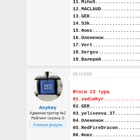
11.MihuS...............
12.MACLAUD.............
13.GEK.................
14.S3k.................
15.Фокс................
16.Олененок............
17.Vert................
18.Sergsv..............
19.Валерий.............
28.12.2025
Итоги 13 тура
01.vadimkyr............
02.GEK.................
Anykey
Администратор №2
03.yeliseeva.37........
Рейтинг сезона: 0
04.Олененок............
Команда форума
05.RedFireDracon.......
06.Фокс................