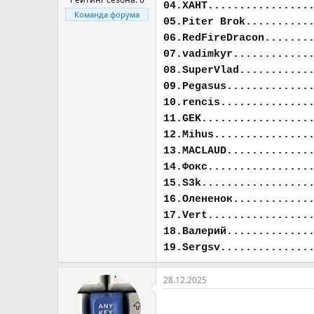
04.ХАНТ................
Команда форума
05.Piter Brok..........
06.RedFireDracon.......
07.vadimkyr............
08.SuperVlad...........
09.Pegasus.............
10.rencis..............
11.GEK.................
12.Mihus...............
13.MACLAUD.............
14.Фокс................
15.S3k.................
16.Олененок............
17.Vert................
18.Валерий.............
19.Sergsv..............
28.12.2025