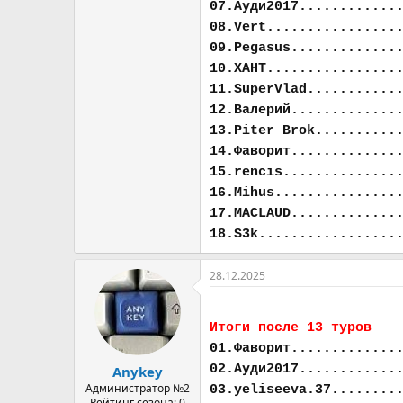
07.Ауди2017............
08.Vert................
09.Pegasus.............
10.ХАНТ................
11.SuperVlad...........
12.Валерий.............
13.Piter Brok..........
14.Фаворит.............
15.rencis..............
16.Mihus...............
17.MACLAUD.............
18.S3k.................
28.12.2025
Итоги после 13 туров
01.Фаворит.............
02.Ауди2017............
Anykey
Администратор №2
03.yeliseeva.37........
Рейтинг сезона: 0