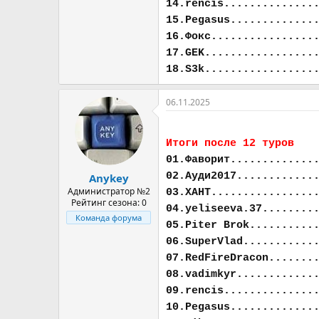
14.rencis..............
15.Pegasus.............
16.Фокс................
17.GEK.................
18.S3k.................
06.11.2025
Итоги после 12 туров
01.Фаворит.............
02.Ауди2017............
Anykey
Администратор №2
03.ХАНТ................
Рейтинг сезона: 0
04.yeliseeva.37........
Команда форума
05.Piter Brok..........
06.SuperVlad...........
07.RedFireDracon.......
08.vadimkyr............
09.rencis..............
10.Pegasus.............