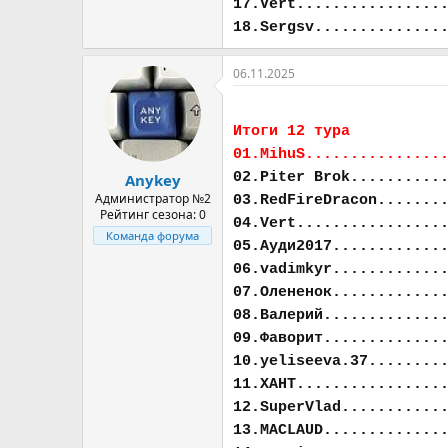
17.Vert................
18.Sergsv..............
06.11.2025
Итоги 12 тура
01.MihuS...............
02.Piter Brok..........
Anykey
Администратор №2
03.RedFireDracon.......
Рейтинг сезона: 0
04.Vert................
Команда форума
05.Ауди2017............
06.vadimkyr............
07.Олененок............
08.Валерий.............
09.Фаворит.............
10.yeliseeva.37........
11.ХАНТ................
12.SuperVlad...........
13.MACLAUD.............