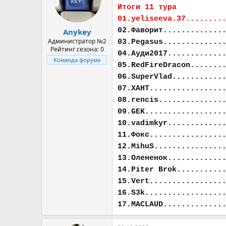
а
Итоги 11 тура
01.yeliseeva.37........
02.Фаворит.............
Anykey
Администратор №2
03.Pegasus.............
Рейтинг сезона: 0
04.Ауди2017............
Команда форума
05.RedFireDracon.......
06.SuperVlad...........
07.ХАНТ................
08.rencis..............
09.GEK.................
10.vadimkyr............
11.Фокс................
12.MihuS...............
13.Олененок............
14.Piter Brok..........
15.Vert................
16.S3k.................
17.MACLAUD.............