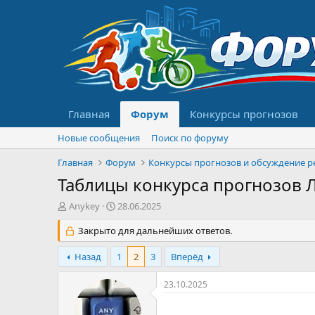
Главная
Форум
Конкурсы прогнозов
Новые сообщения
Поиск по форуму
Главная
Форум
Таблицы конкурса прогнозов Ли
А
Д
Anykey
28.06.2025
в
а
т
Закрыто для дальнейших ответов.
т
о
а
р
н
Назад
1
2
3
Вперёд
т
а
е
ч
23.10.2025
м
а
ы
л