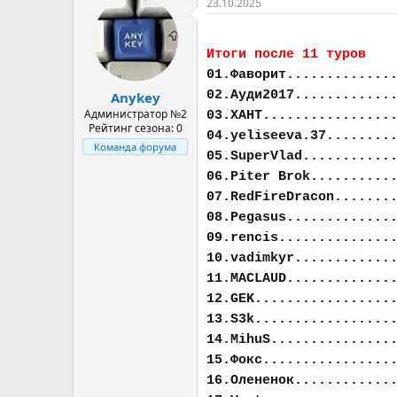
23.10.2025
Итоги после 11 туров
01.Фаворит.............
02.Ауди2017............
Anykey
Администратор №2
03.ХАНТ................
Рейтинг сезона: 0
04.yeliseeva.37........
Команда форума
05.SuperVlad...........
06.Piter Brok..........
07.RedFireDracon.......
08.Pegasus.............
09.rencis..............
10.vadimkyr............
11.MACLAUD.............
12.GEK.................
13.S3k.................
14.MihuS...............
15.Фокс................
16.Олененок............