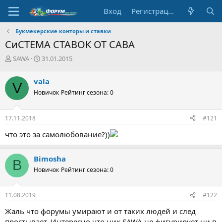
Вход
Регистрация
Букмекерские конторы и ставки
СиСТЕМА СТАВОК ОТ САВА
А
Д
SAWA
31.01.2015
в
а
т
т
vala
V
о
а
Новичок
Рейтинг сезона: 0
р
н
т
а
е
ч
17.11.2018
#121
м
а
ы
л
что это за самолюбование?))
а
Bimosha
B
Новичок
Рейтинг сезона: 0
11.08.2019
#122
Жаль что форумы умирают и от таких людей и след
простывает. Интересно что ник SAWA не фигурирует ни в