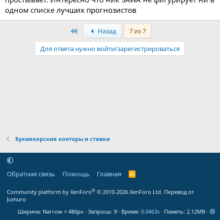
одном списке
лучших прогнозистов
Первый
Назад
7 из 7
Для ответа нужно войти/зарегистрироваться
Букмекерские конторы и ставки
Обратная связь
Помощь
Главная
R
S
S
®
Community platform by XenForo
© 2010-2026 XenForo Ltd.
Перевод от
Jumuro
Ширина
Запросы
9
Время
0.0463s
Память
2.12MB