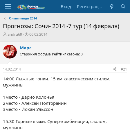
Вход
Регистрация
Олимпиада 2014
Прогнозы: Сочи- 2014 -7 тур (14 февраля)
А
Д
andru69
06.02.2014
в
а
т
т
Марс
о
а
Старожил форума
Рейтинг сезона: 0
р
н
т
а
е
ч
14.02.2014
#21
м
а
ы
л
14:00 Лыжные гонки. 15 км классическим стилем,
а
мужчины
1место - Дарио Колонья
2место -
Алексей Полторанин
3место - Йохан Ульссон
15:30 Горные лыжи. Супер-комбинация, слалом,
мужчины