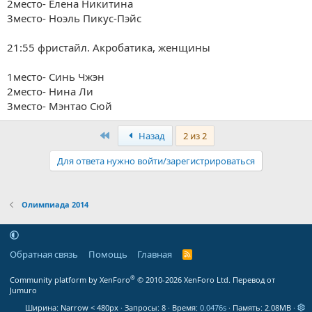
2место- Елена Никитина
3место-
Ноэль Пикус-Пэйс
21:55 фристайл. Акробатика, женщины
1место-
Синь Чжэн
2место- Нина Ли
3место-
Мэнтао Сюй
Первый
Назад
2 из 2
Для ответа нужно войти/зарегистрироваться
Олимпиада 2014
Обратная связь
Помощь
Главная
R
S
S
®
Community platform by XenForo
© 2010-2026 XenForo Ltd.
Перевод от
Jumuro
Ширина
Запросы
8
Время
0.0476s
Память
2.08MB