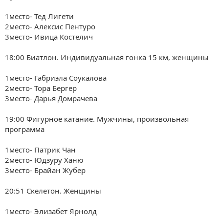
1место- Тед
Лигети
2место-
Алексис Пентуро
3место- Ивица
Костелич
18:00 Биатлон. Индивидуальная гонка 15 км, женщины
1место-
Габриэла Соукалова
2место- Тора Бергер
3место-
Дарья Домрачева
19:00 Фигурное катание. Мужчины, произвольная
программа
1место- Патрик Чан
2место- Юдзуру Ханю
3место- Брайан Жубер
20:51 Скелетон. Женщины
1место- Элизабет Ярнолд