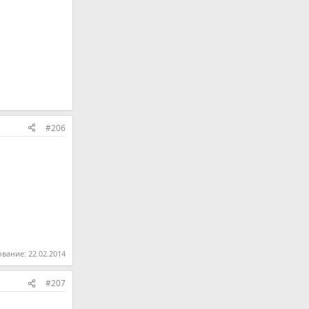
#206
ование:
22.02.2014
#207