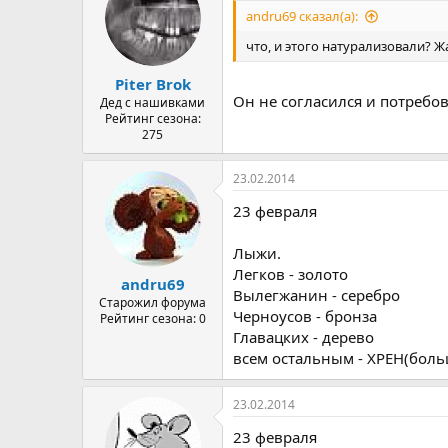
andru69 сказал(а):
что, и этого натурализовали? Ж
Piter Brok
Он не согласился и потребо
Дед с нашивками
Рейтинг сезона:
275
23.02.2014
23 февраля
Лыжи.
Легков - золото
andru69
Вылегжанин - серебро
Старожил форума
Черноусов - бронза
Рейтинг сезона: 0
Главацких - дерево
всем остальным - ХРЕН(боль
23.02.2014
23 февраля