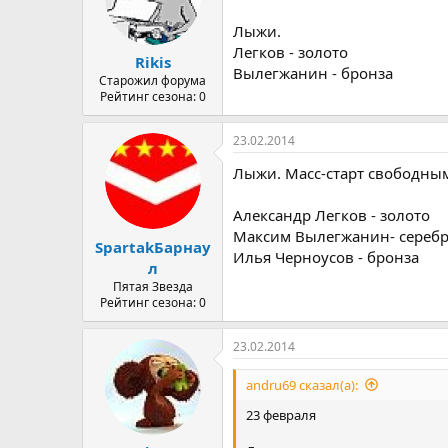
Лыжи.
Легков - золото
Rikis
Вылегжанин - бронза
Старожил форума
Рейтинг сезона: 0
23.02.2014
Лыжи. Масс-старт свободны
Александр Легков - золото
Максим Вылегжанин- сереб
SpartakБарнау
Илья Черноусов - бронза
л
Пятая Звезда
Рейтинг сезона: 0
23.02.2014
andru69 сказал(а):
23 февраля