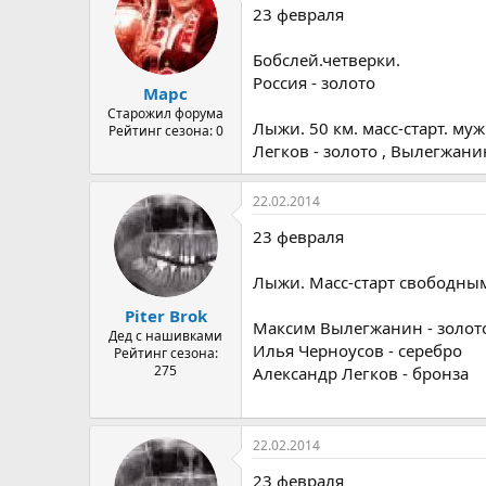
23 февраля
Бобслей.четверки.
Россия - золото
Марс
Старожил форума
Лыжи. 50 км. масс-старт. му
Рейтинг сезона: 0
Легков - золото , Вылегжани
22.02.2014
23 февраля
Лыжи. Масс-старт свободны
Piter Brok
Максим Вылегжанин - золот
Дед с нашивками
Илья Черноусов - серебро
Рейтинг сезона:
275
Александр Легков - бронза
22.02.2014
23 февраля