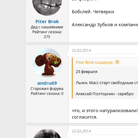
Бобслей. Четверки
Piter Brok
Александр Зубков и компани
Дед с нашивками
Рейтинг сезона:
275
22.02.2014
Piter Brok сказал(а):
23 февраля
Лыжи. Масс-старт свободным с
andru69
Старожил форума
Алексей Полторнин - серебро
Рейтинг сезона: 0
что, и этого натурализовали
согласится.
22.02.2014