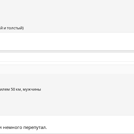
й и толстый)
тилем 50 км, мужчины
и немного перепутал.