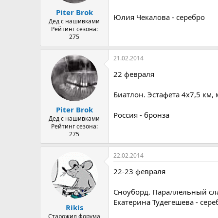
а
Piter Brok
Юлия Чекалова - серебро
Дед с нашивками
Рейтинг сезона:
275
21.02.2014
22 февраля
Биатлон. Эстафета 4х7,5 км
Piter Brok
Россия - бронза
Дед с нашивками
Рейтинг сезона:
275
22.02.2014
22-23 февраля
Сноуборд. Параллельный с
Екатерина Тудегешева - сере
Rikis
Старожил форума