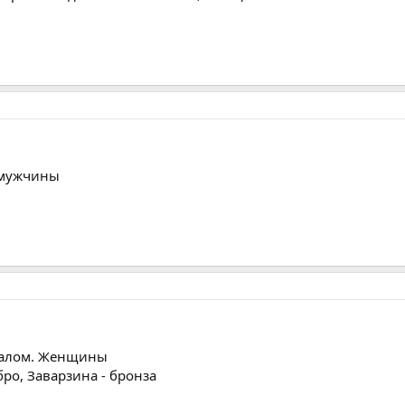
, мужчины
лалом. Женщины
бро, Заварзина - бронза