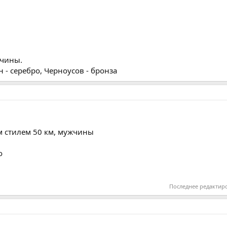
жчины.
н - серебро, Черноусов - бронза
м стилем 50 км, мужчины
о
Последнее редактир