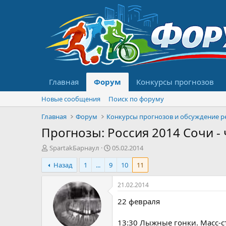
Главная
Форум
Конкурсы прогнозов
Новые сообщения
Поиск по форуму
Главная
Форум
Прогнозы: Россия 2014 Сочи -
А
Д
SpartakБарнаул
05.02.2014
в
а
Назад
1
...
9
10
11
т
т
о
а
р
н
21.02.2014
т
а
22 февраля
е
ч
м
а
ы
л
13:30 Лыжные гонки. Масс-