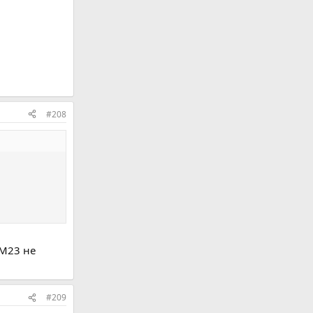
#208
СМ23 не
#209