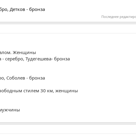
бро, Детков - бронза
Последнее редактир
лалом. Женщины
а
- серебро,
Тудегешева
- бронза
ро,
Соболев
- бронза
свободным стилем 30 км, женщины
, мужчины