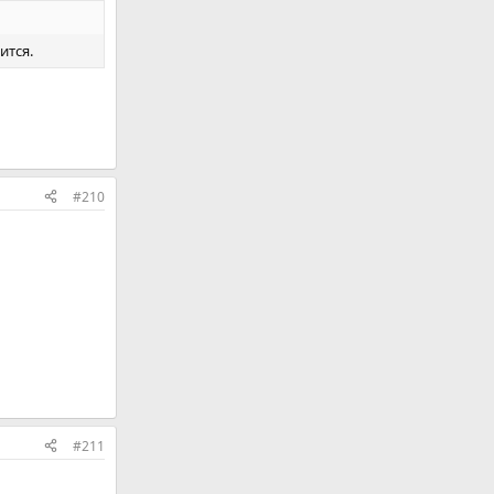
ится.
#210
#211