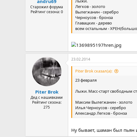
Лыжи.
andru69
Легков - золото
Старожил форума
Вылегжанин - серебро
Рейтинг сезона: 0
Черноусов - бронза
Главацких - дерево
всем остальным - ХРЕН(большо
23.02.2014
Piter Brok сказал(а):
23 февраля
Лыжи. Масс-старт свободным с
Piter Brok
Дед с нашивками
Максим Вылегжанин - золото
Рейтинг сезона:
275
Илья Черноусов - серебро
Александр Легков - бронза
Ну бывает, шаман был пьян 