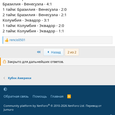
Бразилия - Венесуэла - 4:1
1 тайм: Бразилия - Венесуэла - 2:0
2 тайм: Бразилия - Венесуэла - 2:1
Колумбия - Эквадор - 3:1
1 тайм: Колумбия - Эквадор - 2:0
2 тайм: Колумбия - Эквадор - 1:1
rencis0501
Р
е
а
Первый
Назад
2 из 2
к
ц
Закрыто для дальнейших ответов.
и
и
:
Кубок Америки
Обратная связь
Помощь
Главная
R
S
S
®
Community platform by XenForo
© 2010-2026 XenForo Ltd.
Перевод от
Jumuro