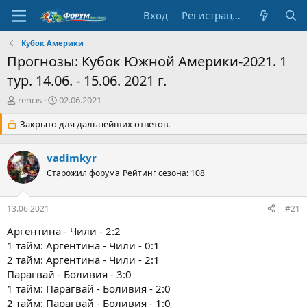
Вход
Регистрация
Кубок Америки
Прогнозы: Кубок Южной Америки-2021. 1
тур. 14.06. - 15.06. 2021 г.
А
Д
rencis
02.06.2021
в
а
т
Закрыто для дальнейших ответов.
т
о
а
р
н
vadimkyr
т
а
е
Старожил форума
ч
Рейтинг сезона: 108
м
а
ы
л
13.06.2021
#21
а
Аргентина - Чили - 2:2
1 тайм: Аргентина - Чили - 0:1
2 тайм: Аргентина - Чили - 2:1
Парагвай - Боливия - 3:0
1 тайм: Парагвай - Боливия - 2:0
2 тайм: Парагвай - Боливия - 1:0