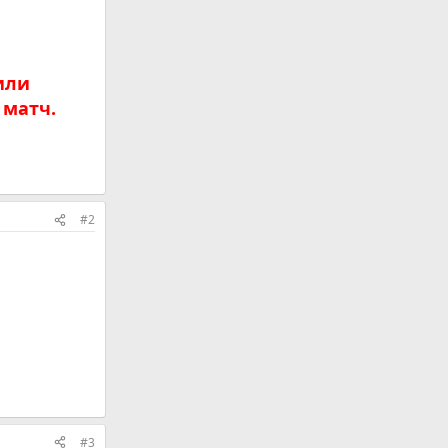
или
 матч.
#2
#3