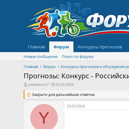
Главная
Форум
Конкурсы прогнозов
Новые сообщения
Поиск по форуму
Главная
Форум
Прогнозы: Конкурс - Российски
А
Д
yeliseeva.37
03.05.2026
в
а
т
Закрыто для дальнейших ответов.
т
о
а
р
н
03.05.2026
т
а
Y
е
ч
м
а
ы
л