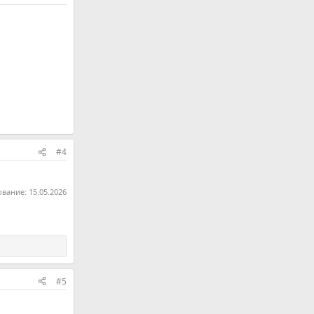
#4
ование:
15.05.2026
#5