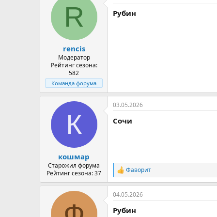
R
Рубин
rencis
Модератор
Рейтинг сезона:
582
Команда форума
03.05.2026
К
Сочи
кошмар
Старожил форума
Фаворит
Р
Рейтинг сезона: 37
е
а
04.05.2026
к
Ф
ц
Рубин
и