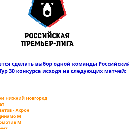
ется сделать выбор одной команды Российски
Тур 30 конкурса исходя из следующих матчей:
Пари Нижний Новгород
ат
ветов - Акрон
 Динамо М
комотив М
енит