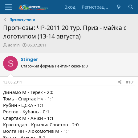
Вход
Регистрация
Премьер-лига
Прогнозы: ЧР-2011 20 тур. Приз - майка с
логотипом (13-14 августа)
А
Д
admin
06.07.2011
в
а
т
т
Stinger
S
о
а
Старожил форума
Рейтинг сезона: 0
р
н
т
а
е
ч
13.08.2011
#101
м
а
ы
л
Динамо М - Терек - 2:0
а
Томь - Спартак Нч - 1:1
Рубин - ЦСКА - 1:1
Ростов - Кубань - 0:1
Спартак М - Анжи - 1:1
Краснодар - Крылья Советов - 2:0
Волга НН - Локомотив М - 1:1
Зенит - Амкар - 3:1