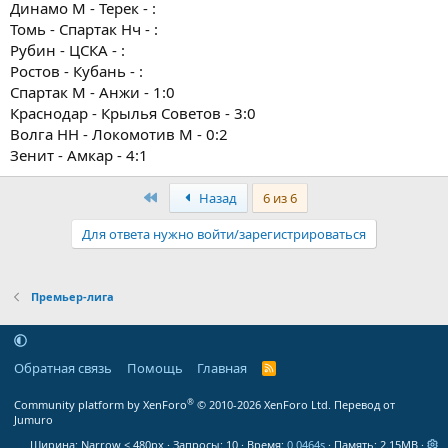
Динамо М - Терек - :
Томь - Спартак Нч - :
Рубин - ЦСКА - :
Ростов - Кубань - :
Спартак М - Анжи - 1:0
Краснодар - Крылья Советов - 3:0
Волга НН - Локомотив М - 0:2
Зенит - Амкар - 4:1
Первый
Назад
6 из 6
Для ответа нужно войти/зарегистрироваться
Премьер-лига
Обратная связь
Помощь
Главная
R
S
S
®
Community platform by XenForo
© 2010-2026 XenForo Ltd.
Перевод от
Jumuro
Ширина
Запросы
10
Время
0.0464s
Память
2.15MB