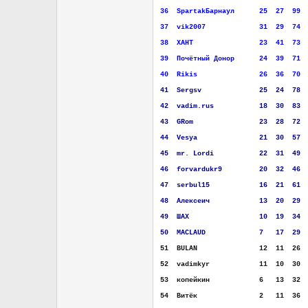
36
..
SpartakБарнаул
......
25
..
27
..
99
.
37
..
vik2007
.............
31
..
29
..
74
.
38
..
ХАНТ
................
23
..
41
..
73
.
39
..
Почётный Донор
......
24
..
39
..
71
.
40
..
Rikis
...............
26
..
36
..
70
.
41
..
Sergsv
..............
25
..
24
..
78
.
42
..
vadim.rus
...........
18
..
30
..
83
.
43
..
GRom
................
23
..
28
..
72
.
44
..
Vesya
...............
21
..
30
..
57
.
45
..
mr. Lordi
...........
22
..
31
..
49
.
46
..
forvardukr9
.........
20
..
32
..
46
.
47
..
serbul15
............
16
..
21
..
61
.
48
..
Алексеич
............
13
..
20
..
29
.
49
..
ШАХ
.................
10
..
19
..
34
.
50
..
MACLAUD
.............
7
...
17
..
29
.
51
..
BULAN
...............
12
..
11
..
26
.
52
..
vadimkyr
............
11
..
10
..
30
.
53
..
копейкин
............
6
...
13
..
32
.
54
..
Витёк
...............
2
...
11
..
36
.