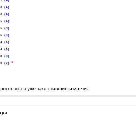
.
7
.
(4)
.
6
.
(4)
.
6
.
(4)
.
5
.
(4)
.
5
.
(3)
.
5
.
(3)
.
4
.
(4)
.
4
.
(4)
.
3
.
(3)
*
.
0
.
(2)
прогнозы на уже закончившиеся матчи.
ура