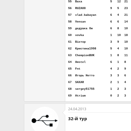
55
..
Baxa
................
5
...
12
..
21
.
56
..
RUZA88
..............
9
...
5
...
23
.
57
..
vlad.babayan
........
6
...
4
...
21
.
58
..
Vensan
..............
6
...
6
...
14
.
59
..
дедушка Ом
..........
6
...
8
...
10
.
60
..
vovka
...............
1
...
10
..
18
.
61
..
Віктор
..............
3
...
9
...
10
.
62
..
Кристина1998
........
5
...
4
...
10
.
63
..
ChempionBUK
.........
1
...
8
...
11
.
64
..
Amstel
..............
6
...
1
...
8
..
65
..
Fnt
.................
4
...
2
...
9
..
66
..
Игорь Нетто
.........
3
...
3
...
6
..
67
..
SAXAR
...............
2
...
1
...
4
..
68
..
sergey51755
.........
1
...
2
...
3
..
69
..
Atrium
..............
0
...
2
...
3
..
24.04.2013
32-й тур