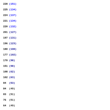
...
228
.
(151)
...
225
.
(134)
...
224
.
(137)
...
221
.
(134)
...
220
.
(132)
...
201
.
(127)
...
197
.
(131)
...
196
.
(123)
...
180
.
(108)
...
177
.
(102)
...
170
.
(98)
...
151
.
(98)
...
108
.
(62)
...
102
.
(63)
...
84
..
(53)
...
84
..
(49)
...
83
..
(51)
...
76
..
(51)
...
64
..
(49)