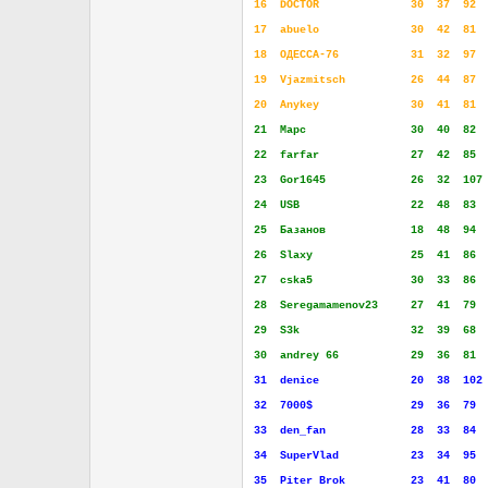
16
..
DOCTOR
..............
30
..
37
..
92
.
17
..
abuelo
..............
30
..
42
..
81
.
18
..
ОДЕССА-76
...........
31
..
32
..
97
.
19
..
Vjazmitsch
..........
26
..
44
..
87
.
20
..
Anykey
..............
30
..
41
..
81
.
21
..
Марс
................
30
..
40
..
82
.
22
..
farfar
..............
27
..
42
..
85
.
23
..
Gor1645
.............
26
..
32
..
107
24
..
USB
.................
22
..
48
..
83
.
25
..
Базанов
.............
18
..
48
..
94
.
26
..
Slaxy
...............
25
..
41
..
86
.
27
..
cska5
...............
30
..
33
..
86
.
28
..
Seregamamenov23
.....
27
..
41
..
79
.
29
..
S3k
.................
32
..
39
..
68
.
30
..
andrey 66
...........
29
..
36
..
81
.
31
..
denice
..............
20
..
38
..
102
32
..
7000$
...............
29
..
36
..
79
.
33
..
den_fan
.............
28
..
33
..
84
.
34
..
SuperVlad
...........
23
..
34
..
95
.
35
..
Piter Brok
..........
23
..
41
..
80
.