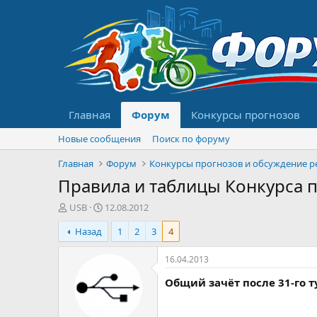
Главная
Форум
Конкурсы прогнозов
Новые сообщения
Поиск по форуму
Главная
Форум
Правила и таблицы Конкурса 
А
Д
USB
12.08.2012
в
а
Назад
1
2
3
4
т
т
о
а
р
н
16.04.2013
т
а
Общий зачёт после 31-го т
е
ч
м
а
ы
л