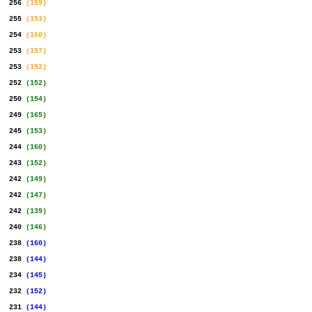
...
256
.
(159)
...
255
.
(153)
...
254
.
(160)
...
253
.
(157)
...
253
.
(152)
...
252
.
(152)
...
250
.
(154)
...
249
.
(165)
...
245
.
(153)
...
244
.
(160)
...
243
.
(152)
...
242
.
(149)
...
242
.
(147)
...
242
.
(139)
...
240
.
(146)
...
238
.
(160)
...
238
.
(144)
...
234
.
(145)
...
232
.
(152)
...
231
.
(144)