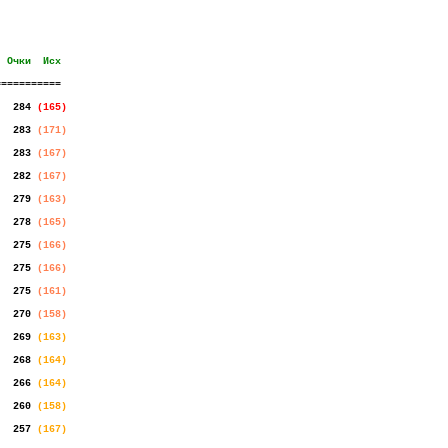
..
Очки
..
Исх
===========
...
284
.
(165)
...
283
.
(171)
...
283
.
(167)
...
282
.
(167)
...
279
.
(163)
...
278
.
(165)
...
275
.
(166)
...
275
.
(166)
...
275
.
(161)
...
270
.
(158)
...
269
.
(163)
...
268
.
(164)
...
266
.
(164)
...
260
.
(158)
...
257
.
(167)