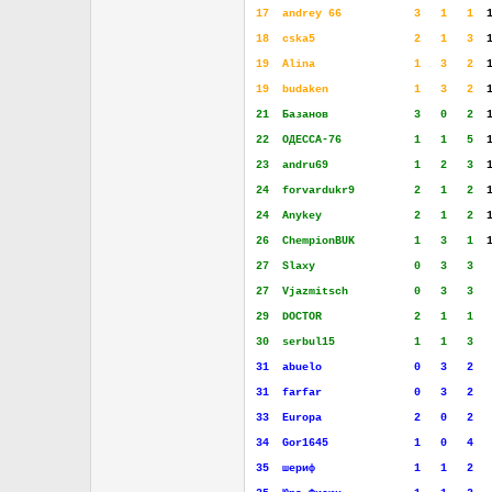
17
..
andrey 66
...........
3
...
1
...
1
..
18
..
cska5
...............
2
...
1
...
3
..
19
..
Alina
...............
1
...
3
...
2
..
19
..
budaken
.............
1
...
3
...
2
..
21
..
Базанов
.............
3
...
0
...
2
..
22
..
ОДЕССА-76
...........
1
...
1
...
5
..
23
..
andru69
.............
1
...
2
...
3
..
24
..
forvardukr9
.........
2
...
1
...
2
..
24
..
Anykey
..............
2
...
1
...
2
..
26
..
ChempionBUK
.........
1
...
3
...
1
..
27
..
Slaxy
...............
0
...
3
...
3
..
27
..
Vjazmitsch
..........
0
...
3
...
3
..
29
..
DOCTOR
..............
2
...
1
...
1
..
30
..
serbul15
............
1
...
1
...
3
..
31
..
abuelo
..............
0
...
3
...
2
..
31
..
farfar
..............
0
...
3
...
2
..
33
..
Europa
..............
2
...
0
...
2
..
34
..
Gor1645
.............
1
...
0
...
4
..
35
..
шериф
...............
1
...
1
...
2
..