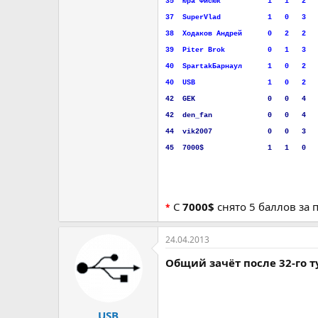
35
..
Юра Фисюк
...........
1
...
1
...
2
..
37
..
SuperVlad
...........
1
...
0
...
3
..
38
..
Ходаков Андрей
......
0
...
2
...
2
..
39
..
Piter Brok
..........
0
...
1
...
3
..
40
..
SpartakБарнаул
......
1
...
0
...
2
..
40
..
USB
.................
1
...
0
...
2
..
42
..
GEK
.................
0
...
0
...
4
..
42
..
den_fan
.............
0
...
0
...
4
..
44
..
vik2007
.............
0
...
0
...
3
..
45
..
7000$
...............
1
...
1
...
0
..
С
7000$
снято 5 баллов за 
*
24.04.2013
Общий зачёт после 32-го т
USB