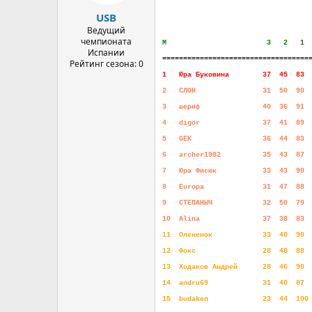
а
USB
Ведущий
чемпионата
М
........................
3
...
2
...
1
.
Испании
===================================
Рейтинг сезона: 0
1
...
Юра Буковина
........
37
..
45
..
83
.
2
...
СЛОН
................
31
..
50
..
90
.
3
...
шериф
...............
40
..
36
..
91
.
4
...
digor
...............
37
..
41
..
89
.
5
...
GEK
.................
36
..
44
..
83
.
6
...
archer1982
..........
35
..
43
..
87
.
7
...
Юра Фисюк
...........
33
..
43
..
90
.
8
...
Europa
..............
31
..
47
..
88
.
9
...
СТЕПАНЫЧ
............
32
..
50
..
79
.
10
..
Alina
...............
37
..
38
..
83
.
11
..
Олененок
............
33
..
40
..
90
.
12
..
Фокс
................
28
..
48
..
88
.
13
..
Ходаков Андрей
......
28
..
46
..
90
.
14
..
andru69
.............
31
..
40
..
87
.
15
..
budaken
.............
23
..
44
..
100