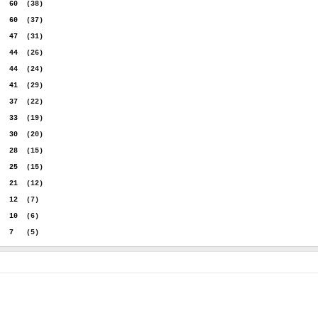
...
60
..
(38)
...
60
..
(37)
...
47
..
(31)
...
44
..
(26)
...
44
..
(24)
...
41
..
(29)
...
37
..
(22)
...
33
..
(19)
...
30
..
(20)
...
28
..
(15)
...
25
..
(15)
...
21
..
(12)
...
12
..
(7)
...
10
..
(6)
...
7
...
(5)