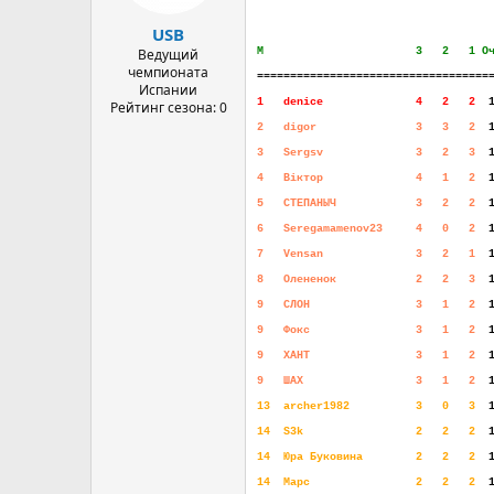
USB
Ведущий
М
.......................
3
...
2
...
1
.
О
чемпионата
===================================
Испании
1
...
denice
..............
4
...
2
...
2
..
Рейтинг сезона: 0
2
...
digor
...............
3
...
3
...
2
..
3
...
Sergsv
..............
3
...
2
...
3
..
4
...
Віктор
..............
4
...
1
...
2
..
5
...
СТЕПАНЫЧ
............
3
...
2
...
2
..
6
...
Seregamamenov23
.....
4
...
0
...
2
..
7
...
Vensan
..............
3
...
2
...
1
..
8
...
Олененок
............
2
...
2
...
3
..
9
...
СЛОН
................
3
...
1
...
2
..
9
...
Фокс
................
3
...
1
...
2
..
9
...
ХАНТ
................
3
...
1
...
2
..
9
...
ШАХ
.................
3
...
1
...
2
..
13
..
archer1982
..........
3
...
0
...
3
..
14
..
S3k
.................
2
...
2
...
2
..
14
..
Юра Буковина
........
2
...
2
...
2
..
14
..
Марс
................
2
...
2
...
2
..