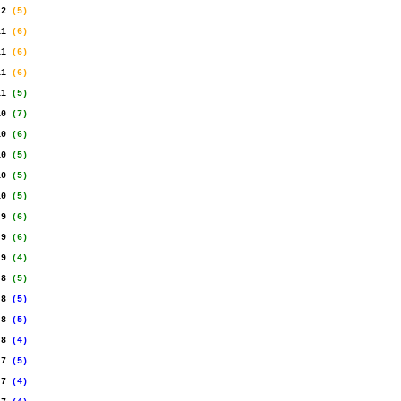
12
.
(5)
11
.
(6)
11
.
(6)
11
.
(6)
11
.
(5)
10
.
(7)
10
.
(6)
10
.
(5)
10
.
(5)
10
.
(5)
.
9
.
(6)
.
9
.
(6)
.
9
.
(4)
.
8
.
(5)
.
8
.
(5)
.
8
.
(5)
.
8
.
(4)
.
7
.
(5)
.
7
.
(4)