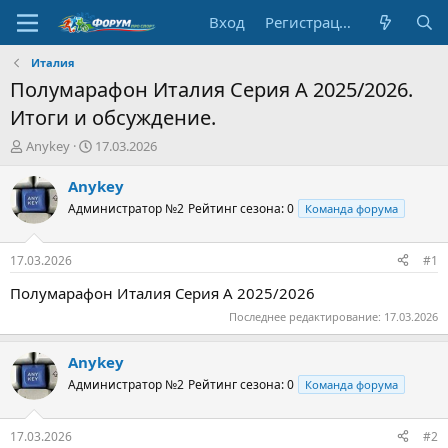
Вход
Регистрация
Италия
Полумарафон Италия Серия A 2025/2026.
Итоги и обсуждение.
А
Д
Anykey
17.03.2026
в
а
т
т
Anykey
о
а
Администратор №2
Рейтинг сезона: 0
Команда форума
р
н
т
а
е
ч
17.03.2026
#1
м
а
ы
л
Полумарафон Италия Серия A 2025/2026
а
Последнее редактирование:
17.03.2026
Anykey
Администратор №2
Рейтинг сезона: 0
Команда форума
17.03.2026
#2