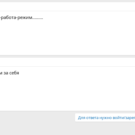
абота-режим.........
м за себя
Для ответа нужно войти/заре