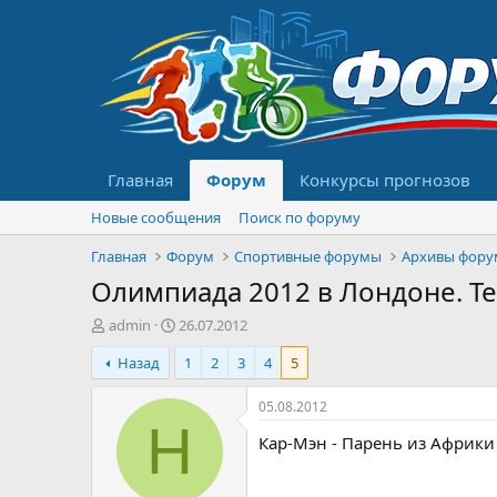
Главная
Форум
Конкурсы прогнозов
Новые сообщения
Поиск по форуму
Главная
Форум
Спортивные форумы
Архивы фору
Олимпиада 2012 в Лондоне. Т
А
Д
admin
26.07.2012
в
а
Назад
1
2
3
4
5
т
т
о
а
р
н
05.08.2012
т
а
Н
Кар-Мэн - Парень из Африки 
е
ч
м
а
ы
л