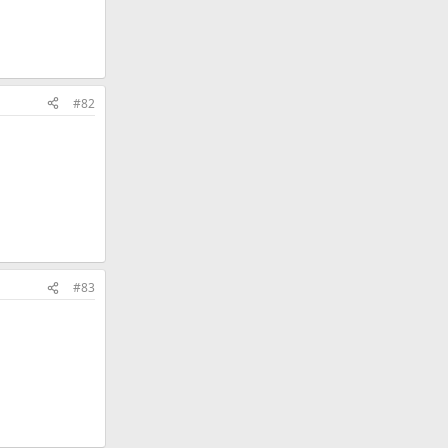
#82
#83