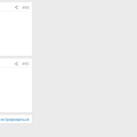
#84
#85
гистрироваться