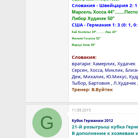
Словакия - Швейцария 2: 1 (0:
Марсель Хосса 44"........Песто
Либор Худачек 50"
США - Германия 1: 3 (0: 1, 0: 
Кай Хоспельт 19"..........Лаш 43"
Филипп Гогулла 52"
Маркус Кинк 59"
Словакия:
вратари: Хамерлик, Худачек
Серсен, Хосса, Миклик, Близн
Деж, Михалик, Ю.Микус, Кудр
Тыбор, Бартовия , Л.Худачек 
Тренер: В.Вуйтек
11.09.2015
G
Кубок Германии 2012
21-й розыгрыш кубка Герм
В дополнение к хозяевам 