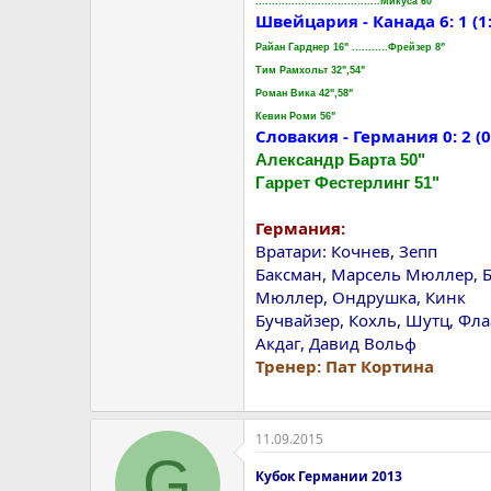
......................................Микуса 60"
Швейцария - Канада 6: 1 (1: 1
Райан Гарднер 16" ...........Фрейзер 8"
Тим Рамхольт 32",54"
Роман Вика 42",58"
Кевин Роми 56"
Словакия - Германия 0: 2 (0: 0
Александр Барта 50"
Гаррет Фестерлинг 51"
Германия:
Вратари: Кочнев, Зепп
Баксман, Марсель Мюллер, Б
Мюллер, Ондрушка, Кинк
Бучвайзер, Кохль, Шутц, Фл
Акдаг, Давид Вольф
Тренер: Пат Кортина
11.09.2015
G
Кубок Германии 2013