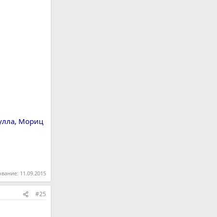
гулла, Мориц
ование:
11.09.2015
#25