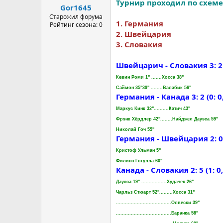
Турнир проходил по схем
Gor1645
Старожил форума
1. Германия
Рейтинг сезона: 0
2. Швейцария
3. Словакия
Швейцарич - Словакия 3: 2 (1:
Кевин Роми 1" .......Хосса 38"
Саймон 35"39" ........Валабик 56"
Германия - Канада 3: 2 (0: 0, 
Маркус Кинк 32"..........Катич 43"
Фрэнк Хёрдлер 42"........Найджел Дауэса 59"
Николай Гоч 55"
Германия - Швейцария 2: 0 (1:
Кристоф Ульман 5"
Филипп Гогулла 60"
Канада - Словакия 2: 5 (1: 0, 0
Дауэса 19" .................Худачек 26"
Чарльз Стюарт 52".........Хосса 31"
.....................................Олвески 39"
.....................................Баранка 58"