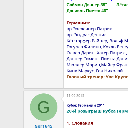
Саймон Дэннер 39"........Лётч
Даниэль Пиетта 46"
Германия:
вр-Эхелечнер Патрик
вр- Эндрас Деннис
Kётсторфер Райнер, Вольф М
Гогулла Филипп, Kохль Бене
Oлвер Дарин, Хагер Патрик ,
Даннер Симон , Пиетта Дан
Мюллер Мориц,Mайер Франк 
Kинк Маркус, Гоч Николай
Главный тренер: Уве Kруп
11.09.2015
G
Кубок Германии 2011
20-й розыгрыш кубка Герм
1. Словакия
Gor1645