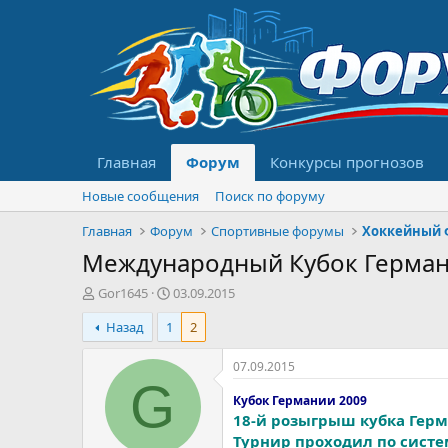
Главная
Форум
Конкурсы прогнозов
Новые сообщения
Поиск по форуму
Главная
Форум
Спортивные форумы
Хоккейный 
Международный Кубок Герман
А
Д
Gor1645
03.09.2015
в
а
Назад
1
2
т
т
о
а
р
н
07.09.2015
т
а
G
е
ч
Кубок Германии 2009
м
а
18-й розыгрыш кубка Герм
ы
л
Турнир проходил по сист