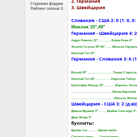
2. Германия
Старожил форума
3. Швейцария
Рейтинг сезона: 0
Словакия - США 2: 0 (1: 0, 0: 0
Миклик 10",49"
Германия - Швейцария 4: 2 (0:
Андре Ранкель 31"...............Кевин Роми 6"
Филипп Гогулла 39",60"........Жюльен Спрунге
Николай Гоч 41"
Германия - Словакия 3: 6 (1: 2
Вольф 20" ............................Томаш Староста
Николай Гоч 44" .................Радослав Тыбор 
Кристофер Фишер 53".............Марсель Хосса
.............................................Милан Бартовия
...............................................Мишель Mикл
Швейцария - США 3: 2 (д.в)(п.п)
Дамьен Бруннер 3" .........Брайан Сальсидо 2",
Дино Визер 5"
буллиты:
Брунер гол............Шремп мимо
Спрунгер мимо.......Сертич мимо