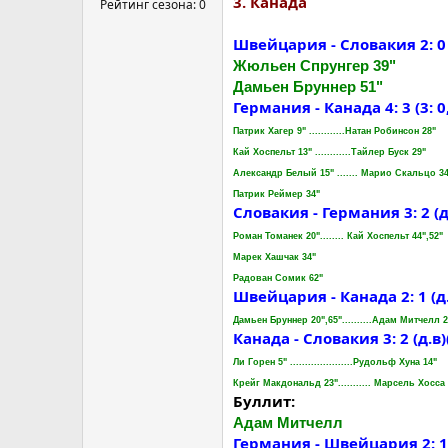
3. Канада
Рейтинг сезона: 0
Швейцария - Словакия 2: 0 (0:
Жюльен Спрунгер 39"
Дамьен Бруннер 51"
Германия - Канада 4: 3 (3: 0, 
Патрик Хагер 9" ............Натан Робинсон 28"
Кай Хоспельт 13" ............Тайлер Буск 29"
Александр Белый 15" ....... Марио Скальцо 3
Патрик Реймер 34"
Словакия - Германия 3: 2 (д.в)(
Роман Томанек 20"........ Кай Хоспельт 44",52"
Марек Хашчак 34"
Радован Сомик 62"
Швейцария - Канада 2: 1 (д.в) (
Дамьен Бруннер 20",65"..........Адам Митчелл 2
Канада - Словакия 3: 2 (д.в)(п.п
Ли Горен 5" .....................Рудольф Хуна 14"
Крейг Макдональд 23"........... Марсель Хосса 
Буллит:
Адам Митчелл
Германия - Швейцария 2: 1 (0: