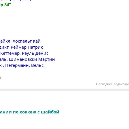
ер 34"
айкл, Хоспельт Кай
дикт, Реймер Патрик
 Kеттемер, Реуль Денис
иэль, Шимановски Мартин
, Петерманн, Вельс,
п
Последнее редактир
ании по хоккею с шайбой