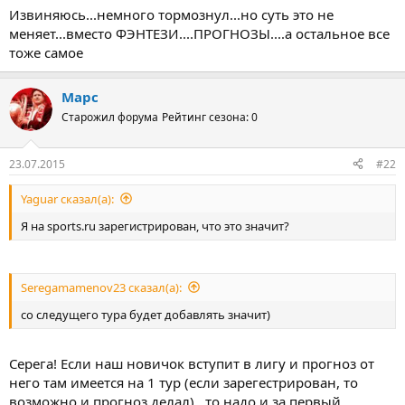
Извиняюсь...немного тормознул...но суть это не
меняет...вместо ФЭНТЕЗИ....ПРОГНОЗЫ....а остальное все
тоже самое
Марс
Старожил форума
Рейтинг сезона: 0
23.07.2015
#22
Yaguar сказал(а):
Я на sports.ru зарегистрирован, что это значит?
Seregamamenov23 сказал(а):
со следущего тура будет добавлять значит)
Серега! Если наш новичок вступит в лигу и прогноз от
него там имеется на 1 тур (если зарегестрирован, то
возможно и прогноз делал) , то надо и за первый