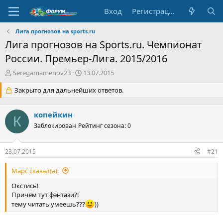
Вход
Регистрация
Лига прогнозов на sports.ru
Лига прогнозов на Sports.ru. Чемпионат
России. Премьер-Лига. 2015/2016
А
Д
Seregamamenov23
13.07.2015
в
а
т
Закрыто для дальнейших ответов.
т
о
а
р
н
копейкин
т
а
К
е
Заблокирован
Рейтинг сезона: 0
ч
м
а
ы
л
23.07.2015
#21
а
Марс сказал(а):
Окстись!
Причем тут фэнтази?!
тему читать умеешь???
))