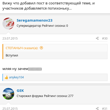
Вижу что добавил пост в соответствующей теме, и
участников добавляется потихоньку...
Seregamamenov23
Супермодератор
Рейтинг сезона: 0
23.07.2015
#30
СТЕПАНЫЧ сказал(а):
Вступил
мляя ну зачем)))))))))))
anykey104
Р
е
а
GEK
к
ц
Старожил форума
Рейтинг сезона: 277
и
и
:
25.07.2015
#31