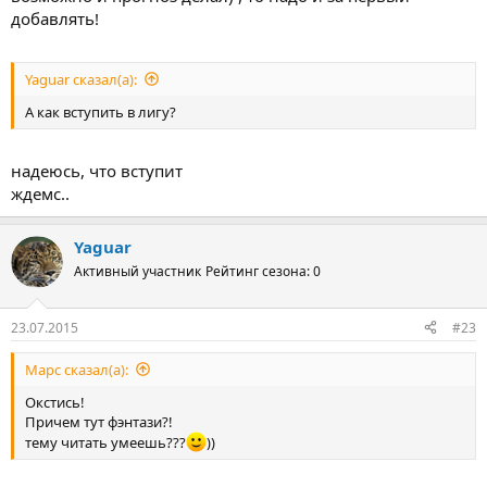
добавлять!
Yaguar сказал(а):
А как вступить в лигу?
надеюсь, что вступит
ждемс..
Yaguar
Активный участник
Рейтинг сезона: 0
23.07.2015
#23
Марс сказал(а):
Окстись!
Причем тут фэнтази?!
тему читать умеешь???
))