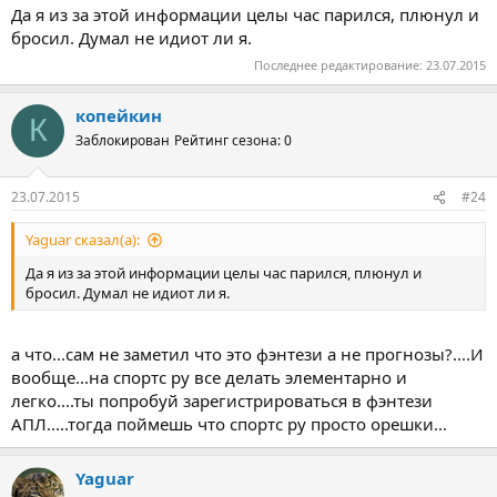
Да я из за этой информации целы час парился, плюнул и
бросил. Думал не идиот ли я.
Последнее редактирование:
23.07.2015
копейкин
К
Заблокирован
Рейтинг сезона: 0
23.07.2015
#24
Yaguar сказал(а):
Да я из за этой информации целы час парился, плюнул и
бросил. Думал не идиот ли я.
а что...сам не заметил что это фэнтези а не прогнозы?....И
вообще...на спортс ру все делать элементарно и
легко....ты попробуй зарегистрироваться в фэнтези
АПЛ.....тогда поймешь что спортс ру просто орешки...
Yaguar