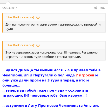
05.03.2015
#82
Piter Brok сказал(а):
Для начисления репутации в этом турнире должно произойти
чудо
Piter Brok сказал(а):
Это не серьезно, зарегистрировалось 18 человек. Регулярно
играет 9-10, в этом туре вообще 7 ставки сделали.
…ну вот Дима ,а ты кипишился. – а я привёл тебе в
Чемпионшип и Португалию пол чуда
7 игроков
и
они уже дали проги на 3 тура вперёд, а кто и
больше…
…теперь за тобой тоже пол чуда – сохранить
играюших 8-9 человек.чтобы был кворум…!
…вступили в Лигу Прогнозов Чемпионатa Англии.