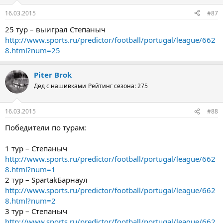
16.03.2015
#87
25 тур – выиграл Степаныч
http://www.sports.ru/predictor/football/portugal/league/662
8.html?num=25
Piter Brok
Дед с нашивками
Рейтинг сезона: 275
16.03.2015
#88
Победители по турам:
1 тур – Степаныч
http://www.sports.ru/predictor/football/portugal/league/662
8.html?num=1
2 тур – SpartakБарнаул
http://www.sports.ru/predictor/football/portugal/league/662
8.html?num=2
3 тур – Степаныч
http://www.sports.ru/predictor/football/portugal/league/662