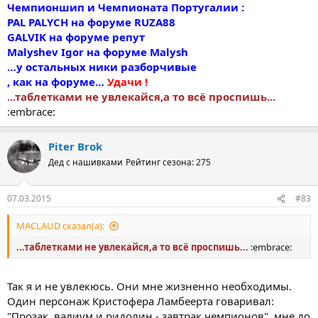
Чемпионшип и Чемпионатa Португалии :
PAL PALYCH на форуме RUZA88
GALVIK на форуме репут
Malyshev Igor на форуме Malysh
…у остальных ники разборчивые
, как на форуме…
Удачи !
...таблетками не увлекайся,а то всё проспишь...
:embrace:
Piter Brok
Дед с нашивками
Рейтинг сезона: 275
07.03.2015
#83
MACLAUD сказал(а):
...таблетками не увлекайся,а то всё проспишь...
:embrace:
Так я и не увлекюсь. Они мне жизненно необходимы.
Один персонаж Кристофера Ламбеерта говаривал:
"Прозак, валиум и ридолин - завтрак чемпионов", мне до