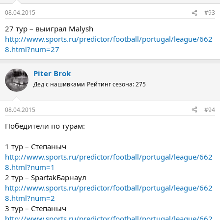
08.04.2015
#93
27 тур – выиграл Malysh
http://www.sports.ru/predictor/football/portugal/league/662
8.html?num=27
Piter Brok
Дед с нашивками
Рейтинг сезона: 275
08.04.2015
#94
Победители по турам:
1 тур – Степаныч
http://www.sports.ru/predictor/football/portugal/league/662
8.html?num=1
2 тур – SpartakБарнаул
http://www.sports.ru/predictor/football/portugal/league/662
8.html?num=2
3 тур – Степаныч
http://www.sports.ru/predictor/football/portugal/league/662