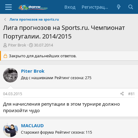
Вход
Регистрация
Лига прогнозов на sports.ru
Лига прогнозов на Sports.ru. Чемпионат
Португалии. 2014/2015
А
Д
Piter Brok
30.07.2014
в
а
т
Закрыто для дальнейших ответов.
т
о
а
р
н
Piter Brok
т
а
е
Дед с нашивками
ч
Рейтинг сезона: 275
м
а
ы
л
04.03.2015
#81
а
Для начисления репутации в этом турнире должно
произойти чудо
MACLAUD
Старожил форума
Рейтинг сезона: 115