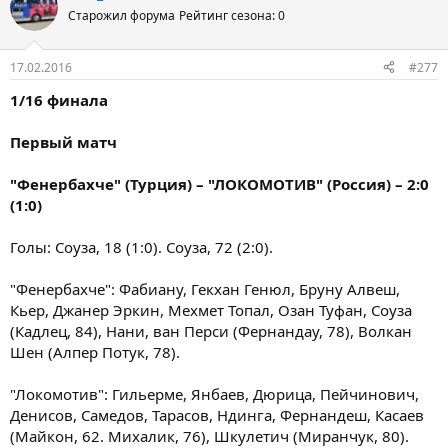
Старожил форума
Рейтинг сезона: 0
17.02.2016
#277
1/16 финала
Первый матч
"Фенербахче" (Турция) – "ЛОКОМОТИВ" (Россия) – 2:0
(1:0)
Голы: Соуза, 18 (1:0). Соуза, 72 (2:0).
"Фенербахче": Фабиану, Гекхан Генюл, Бруну Алвеш,
Кьер, Джанер Эркин, Мехмет Топал, Озан Туфан, Соуза
(Кадлец, 84), Нани, ван Перси (Фернандау, 78), Волкан
Шен (Алпер Потук, 78).
"Локомотив": Гильерме, Янбаев, Дюрица, Пейчинович,
Денисов, Самедов, Тарасов, Ндинга, Фернандеш, Касаев
(Майкон, 62. Михалик, 76), Шкулетич (Миранчук, 80).