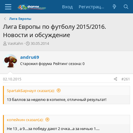
Вход
Регистрация
Лига Европы
Лига Европы по футболу 2015/2016.
Новости и обсуждение
А
Д
VasKahn
30.05.2014
в
а
т
т
andru69
о
а
Старожил форума
Рейтинг сезона: 0
р
н
т
а
е
ч
02.10.2015
#261
м
а
ы
л
SpartakБарнаул сказал(а):
а
13 баллов за неделю в копилке, отличный результат!
копейкин сказал(а):
Не 13 , а 9....за победу дают 2 очка...а за ничью 1....