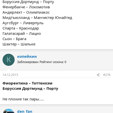
Боруссия Дортмунд – Порту
Фенербахче – Локомотив
Андерлехт – Олимпиакос
Мидтъюлланд – Манчестер Юнайтед
Аугсбург – Ливерпуль
Спарта – Краснодар
Галатасарай – Лацио
Сьон – Брага
Шахтер – Шальке
копейкин
К
Заблокирован
Рейтинг сезона: 0
14.12.2015
#276
Фиорентина – Тоттенхэм
Боруссия Дортмунд – Порту
Не плохие так пары.....
den_fan