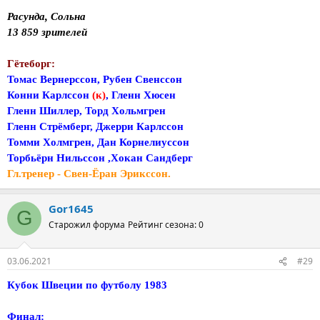
Расунда, Сольна
13 859 зрителей
Гётеборг:
Томас Вернерссон, Рубен Свенссон
Конни Карлссон
(к)
, Гленн Хюсен
Гленн Шиллер, Торд Хольмгрен
Гленн Стрёмберг, Джерри Карлссон
Томми Холмгрен, Дан Корнелиуссон
Торбьёрн Нильссон ,Хокан Сандберг
Гл.тренер - Свен-Ёран Эрикссон.
Gor1645
G
Старожил форума
Рейтинг сезона: 0
03.06.2021
#29
Кубок Швеции по футболу 1983
Финал: