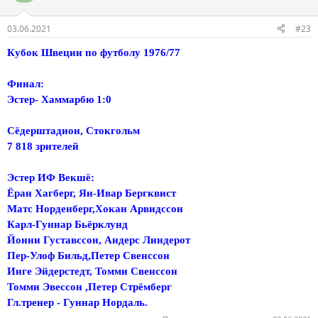
03.06.2021
#23
Кубок Швеции по футболу 1976/77
Финал:
Эстер- Хаммарбю 1:0
Сёдерштадион, Стокгольм
7 818 зрителей
Эстер ИФ Векшё:
Ёран Хагберг, Ян-Ивар Бергквист
Матс Норденберг,Хокан Арвидссон
Карл-Гуннар Бьёрклунд
Йонни Густавссон, Андерс Линдерот
Пер-Улоф Бильд,Петер Свенссон
Инге Эйдерстедт, Томми Свенссон
Томми Эвессон ,Петер Стрёмберг
Гл.тренер - Гуннар Нордаль.