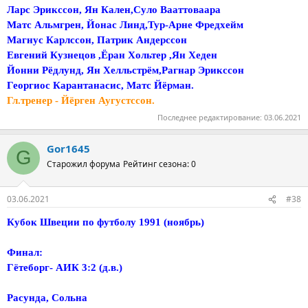
Ларс Эрикссон, Ян Кален,Суло Вааттоваара
Матс Альмгрен, Йонас Линд,Тур-Арне Фредхейм
Магнус Карлссон, Патрик Андерссон
Евгений Кузнецов ,Ёран Хольтер ,Ян Хеден
Йонни Рёдлунд, Ян Хелльстрём,Рагнар Эрикссон
Георгиос Карантанасис, Матс Йёрман.
Гл.тренер - Йёрген Аугустссон.
Последнее редактирование:
03.06.2021
Gor1645
G
Старожил форума
Рейтинг сезона: 0
03.06.2021
#38
Кубок Швеции по футболу 1991 (ноябрь)
Финал:
Гётеборг- АИК 3:2 (д.в.)
Расунда, Сольна