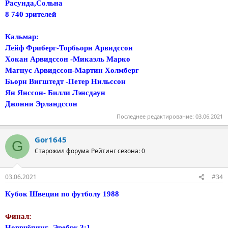
Расунда,Сольна
8 740 зрителей
Кальмар:
Лейф Фриберг-Торбьорн Арвидссон
Хокан Арвидссон -Микаэль Марко
Магнус Арвидссон-Мартин Холмберг
Бьорн Вигштедт -Петер Нильссон
Ян Янссон- Билли Лэнсдаун
Джонни Эрландссон
Последнее редактирование:
03.06.2021
Gor1645
G
Старожил форума
Рейтинг сезона: 0
03.06.2021
#34
Кубок Швеции по футболу 1988
Финал:
Норрчёпинг- Эребру 3:1