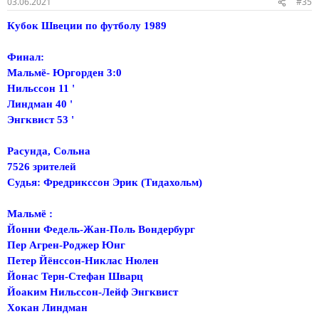
03.06.2021
#35
Кубок Швеции по футболу 1989
Финал:
Мальмё- Юргорден 3:0
Нильссон 11 '
Линдман 40 '
Энгквист 53 '
Расунда, Сольна
7526 зрителей
Судья: Фредрикссон Эрик (Тидахольм)
Мальмё :
Йонни Федель-Жан-Поль Вондербург
Пер Агрен-Роджер Юнг
Петер Йёнссон-Никлас Нюлен
Йонас Терн-Стефан Шварц
Йоаким Нильссон-Лейф Энгквист
Хокан Линдман