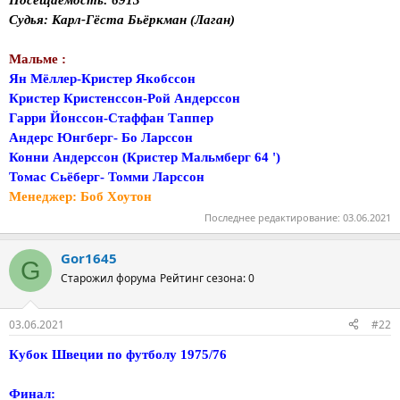
Судья: Карл-Гёста Бьёркман (Лаган)
Мальме :
Ян Мёллер-Кристер Якобссон
Кристер Кристенссон-Рой Андерссон
Гарри Йонссон-Стаффан Таппер
Андерс Юнгберг- Бо Ларссон
Конни Андерссон (Кристер Мальмберг 64 ')
Томас Сьёберг- Томми Ларссон
Менеджер: Боб Хоутон
Последнее редактирование:
03.06.2021
Gor1645
G
Старожил форума
Рейтинг сезона: 0
03.06.2021
#22
Кубок Швеции по футболу 1975/76
Финал: