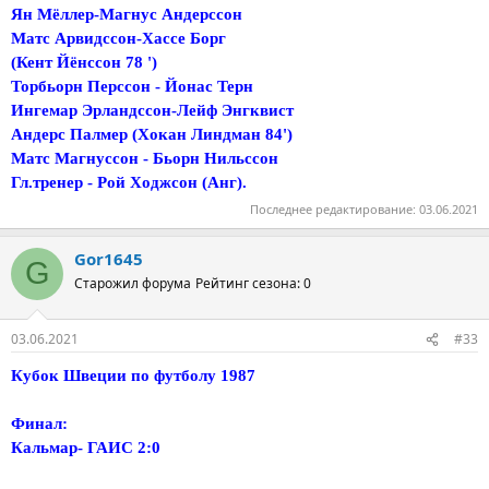
Ян Мёллер-Магнус Андерссон
Матс Арвидссон-Хассе Борг
(Кент Йёнссон 78 ')
Торбьорн Перссон - Йонас Терн
Ингемар Эрландссон-Лейф Энгквист
Андерс Палмер (Хокан Линдман 84')
Матс Магнуссон - Бьорн Нильссон
Гл.тренер - Рой Ходжсон (Анг).
Последнее редактирование:
03.06.2021
Gor1645
G
Старожил форума
Рейтинг сезона: 0
03.06.2021
#33
Кубок Швеции по футболу 1987
Финал:
Кальмар- ГАИС 2:0