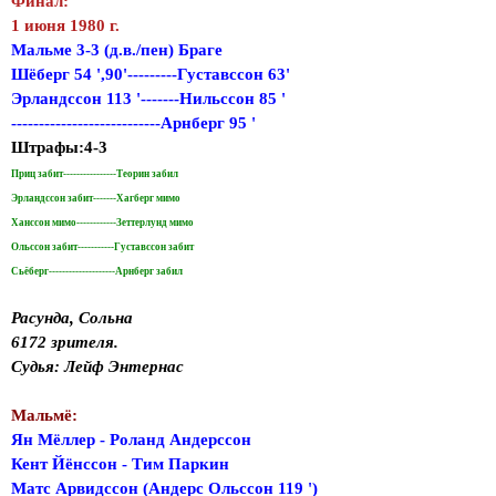
Финал:
1 июня 1980 г.
Мальме 3-3 (д.в./пен) Браге
Шёберг 54 ',90'---------Густавссон 63'
Эрландссон 113 '-------Нильссон 85 '
---------------------------Арнберг 95 '
Штрафы:4-3
Приц забит----------------Теорин забил
Эрландссон забит-------Хагберг мимо
Ханссон мимо------------Зеттерлунд мимо
Ольссон забит-----------Густавссон забит
Сьёберг--------------------Арнберг забил
Расунда, Сольна
6172 зрителя.
Судья: Лейф Энтернас
Мальмё:
Ян Мёллер - Роланд Андерссон
Кент Йёнссон - Тим Паркин
Матс Арвидссон (Андерс Ольссон 119 ')