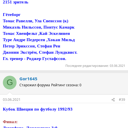
2151 зритель
Гётеборг
Томас Равелли, Ула Свенссон (к)
Микаэль Нильссон, Понтус Камарк
Томас Хвенфельт ,Кай Эскелинен
Туре Андре Педерсен ,Хокан Мильд
Петер Эрикссон, Стефан Рен
Джонни Экстрём, Стефан Лундквист.
Гл. тренер - Роджер Густафссон.
Последнее редактирование:
03.06.2021
Gor1645
G
Старожил форума
Рейтинг сезона: 0
03.06.2021
#39
Кубок Швеции по футболу 1992/93
Финал: