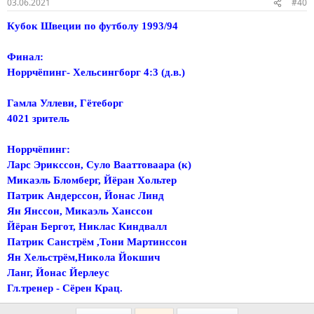
03.06.2021
#40
Кубок Швеции по футболу 1993/94
Финал:
Норрчёпинг- Хельсингборг 4:3 (д.в.)
Гамла Уллеви, Гётеборг
4021 зритель
Норрчёпинг:
Ларс Эрикссон, Суло Вааттоваара (к)
Микаэль Бломберг, Йёран Хольтер
Патрик Андерссон, Йонас Линд
Ян Янссон, Микаэль Ханссон
Йёран Бергот, Никлас Киндвалл
Патрик Санстрём ,Тони Мартинссон
Ян Хельстрём,Никола Йокшич
Ланг, Йонас Йерлеус
Гл.тренер - Сёрен Крац.