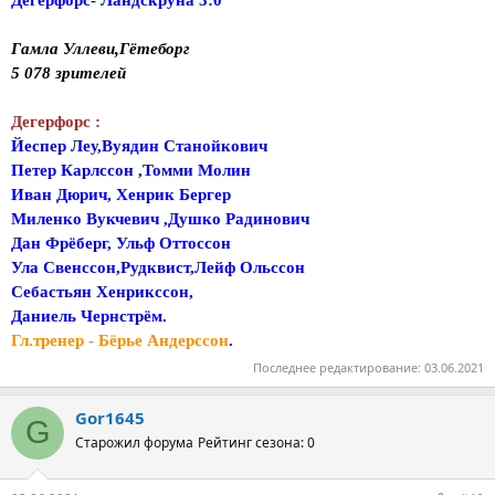
Дегерфорс- Ландскруна 3:0
Гамла Уллеви,Гётеборг
5 078 зрителей
Дегерфорс :
Йеспер Леу,Вуядин Станойкович
Петер Карлссон ,Томми Молин
Иван Дюрич, Хенрик Бергер
Миленко Вукчевич ,Душко Радинович
Дан Фрёберг, Ульф Оттоссон
Ула Свенссон,Рудквист,Лейф Ольссон
Себастьян Хенрикссон,
Даниель Чернстрём.
Гл.тренер - Бёрье Андерссон
.
Последнее редактирование:
03.06.2021
Gor1645
G
Старожил форума
Рейтинг сезона: 0