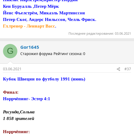
Кен Буруалль ,Петер Мёрк
Йенс Фьелстрём, Микаэль Мартинссон
Петер Ског, Андерс Нильссон, Челль Фриск.
Гл.тренер - Леннарт Васс
.
Последнее редактирование:
03.06.2021
Gor1645
G
Старожил форума
Рейтинг сезона: 0
03.06.2021
#37
Кубок Швеции по футболу 1991 (июнь)
Финал:
Норрчёпинг- Эстер 4:1
Расунда,Сольна
1 858 зрителей
Норрчёпинг: