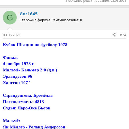
Последнее редактирование:
03.06.2021
Gor1645
G
Старожил форума
Рейтинг сезона: 0
03.06.2021
#24
Кубок Швеции по футболу 1978
Финал:
4 ноября 1978 г.
Мальмё- Кальмар 2:0 (д.в.)
Эрландссон 96 '
Ханссон 107 '
Странденгена, Бромёлла
Посещаемость: 4813
Судья: Ларс-Оке Бьорк
Мальмё:
Ян Мёллер - Роланд Андерссон