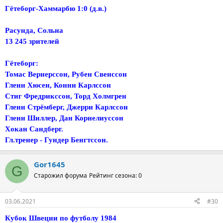
Гётеборг-Хаммарбю 1:0 (д.в.)
Расунда, Сольна
13 245 зрителей
Гётеборг:
Томас Вернерссон, Рубен Свенссон
Гленн Хюсен, Конни Карлссон
Стиг Фредрикссон, Торд Холмгрен
Гленн Стрёмберг, Джерри Карлссон
Гленн Шиллер, Дан Корнелиуссон
Хокан Сандберг.
Гл.тренер - Гундер Бенгтссон.
Gor1645
G
Старожил форума
Рейтинг сезона: 0
03.06.2021
#30
Кубок Швеции по футболу 1984