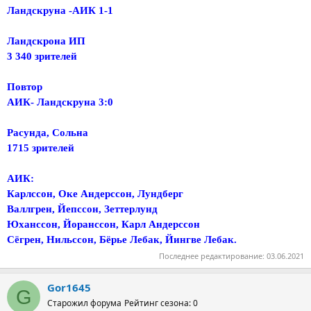
Ландскруна -АИК 1-1
Ландскрона ИП
3 340 зрителей
Повтор
АИК- Ландскруна 3:0
Расунда, Сольна
1715 зрителей
АИК:
Карлссон, Оке Андерссон, Лундберг
Валлгрен, Йепссон, Зеттерлунд
Юханссон, Йоранссон, Карл Андерссон
Сёгрен, Нильссон, Бёрье Лебак, Йингве Лебак.
Последнее редактирование:
03.06.2021
Gor1645
G
Старожил форума
Рейтинг сезона: 0