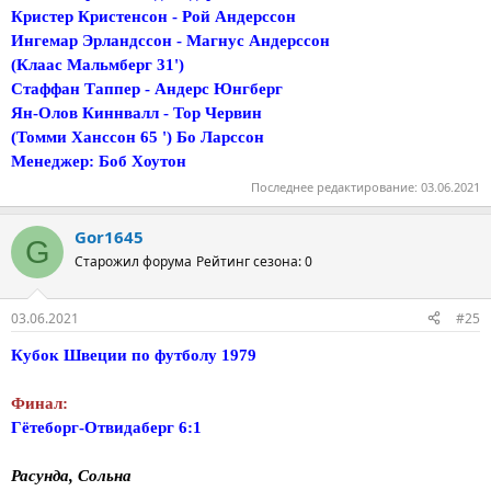
Кристер Кристенсон - Рой Андерссон
Ингемар Эрландссон - Магнус Андерссон
(Клаас Мальмберг 31')
Стаффан Таппер - Андерс Юнгберг
Ян-Олов Киннвалл - Тор Червин
(Томми Ханссон 65 ') Бо Ларссон
Менеджер: Боб Хоутон
Последнее редактирование:
03.06.2021
Gor1645
G
Старожил форума
Рейтинг сезона: 0
03.06.2021
#25
Кубок Швеции по футболу 1979
Финал:
Гётеборг-Отвидаберг 6:1
Расунда, Сольна