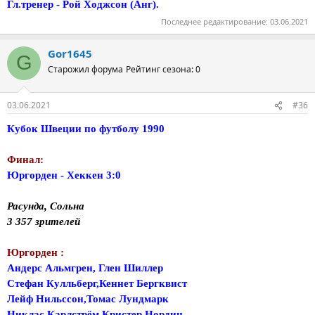
Гл.тренер - Рой Ходжсон (Анг).
Последнее редактирование:
03.06.2021
Gor1645
G
Старожил форума
Рейтинг сезона: 0
03.06.2021
#36
Кубок Швеции по футболу 1990
Финал:
Юргорден - Хеккен 3:0
Расунда, Сольна
3 357 зрителей
Юргорден :
Андерс Альмгрен, Глен Шиллер
Стефан Кулльберг,Кеннет Бергквист
Лейф Нильссон,Томас Лундмарк
Никлас Карлстрём,Кристер Нордин