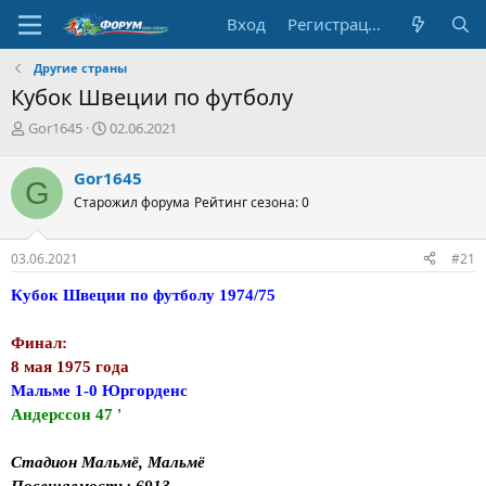
Вход
Регистрация
Другие страны
Кубок Швеции по футболу
А
Д
Gor1645
02.06.2021
в
а
т
т
Gor1645
G
о
а
Старожил форума
Рейтинг сезона: 0
р
н
т
а
е
ч
03.06.2021
#21
м
а
ы
л
Кубок Швеции по футболу 1974/75
а
Финал:
8 мая 1975 года
Мальме 1-0 Юргорденс
Андерссон 47 '
Стадион Мальмё, Мальмё
Посещаемость: 6913