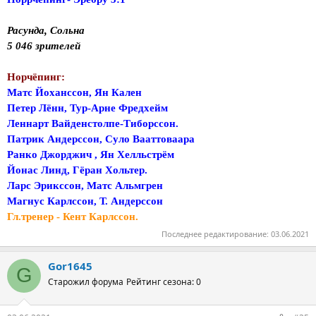
Расунда, Сольна
5 046 зрителей
Норчёпинг:
Матс Йоханссон, Ян Кален
Петер Лённ, Тур-Арне Фредхейм
Леннарт Вайденстолпе-Тиборссон.
Патрик Андерссон, Суло Вааттоваара
Ранко Джорджич , Ян Хелльстрём
Йонас Линд, Гёран Хольтер.
Ларс Эрикссон, Матс Альмгрен
Магнус Карлссон, Т. Андерссон
Гл.тренер - Кент Карлссон.
Последнее редактирование:
03.06.2021
Gor1645
G
Старожил форума
Рейтинг сезона: 0