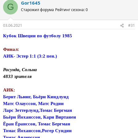
Gor1645
G
Старожил форума
Рейтинг сезона: 0
03.06.2021
#31
Кубок Швеции по футболу 1985
Финал:
АИК- Эстер 1:1 (3:2 пен.)
Расунда, Сольна
4833 зрителя
АИК:
Бернт Льюнг, Бьёрн Киндлунд
Матс Олауссон, Матс Родин
Ларс Зеттерлунд,Томас Бергман
Бьёрн Йоханссон, Кари Виртанен
Ёран Ёранссон, Томас Бергман
Томас Йоханссон,Рогер Сундин
Томас Андерссон.