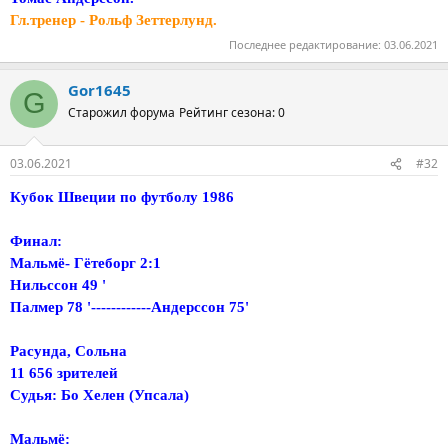
Гл.тренер - Рольф Зеттерлунд.
Последнее редактирование:
03.06.2021
Gor1645
G
Старожил форума
Рейтинг сезона: 0
03.06.2021
#32
Кубок Швеции по футболу 1986
Финал:
Мальмё- Гётеборг 2:1
Нильссон 49 '
Палмер 78 '------------Андерссон 75'
Расунда, Сольна
11 656 зрителей
Судья: Бо Хелен (Упсала)
Мальмё: