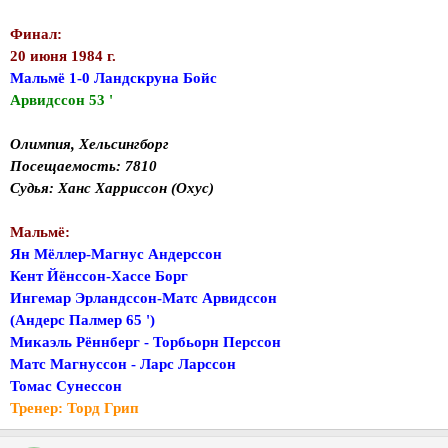
Финал:
20 июня 1984 г.
Мальмё 1-0 Ландскруна Бойс
Арвидссон 53 '
Олимпия, Хельсингборг
Посещаемость: 7810
Судья: Ханс Харриссон (Охус)
Мальмё:
Ян Мёллер-Магнус Андерссон
Кент Йёнссон-Хассе Борг
Ингемар Эрландссон-Матс Арвидссон
(Андерс Палмер 65 ')
Микаэль Рённберг - Торбьорн Перссон
Матс Магнуссон - Ларс Ларссон
Томас Сунессон
Тренер: Toрд Грип