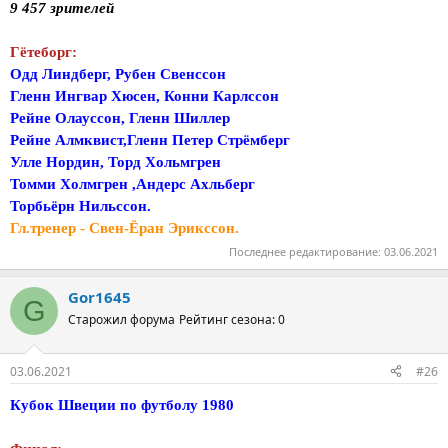
9 457 зрителей
Гётеборг:
Одд Линдберг, Рубен Свенссон
Гленн Ингвар Хюсен, Конни Карлссон
Рейне Олауссон, Гленн Шиллер
Рейне Алмквист,Гленн Петер Стрёмберг
Улле Нордин, Торд Хольмгрен
Томми Холмгрен ,Андерс Ахльберг
Торбьёрн Нильссон.
Гл.тренер - Свен-Ёран Эрикссон.
Последнее редактирование:
03.06.2021
Gor1645
G
Старожил форума
Рейтинг сезона: 0
03.06.2021
#26
Кубок Швеции по футболу 1980