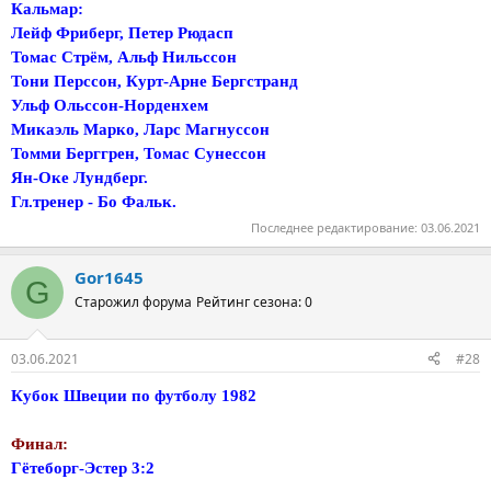
Кальмар:
Лейф Фриберг, Петер Рюдасп
Томас Стрём, Альф Нильссон
Тони Перссон, Курт-Арне Бергстранд
Ульф Ольссон-Норденхем
Микаэль Марко, Ларс Магнуссон
Томми Берггрен, Томас Сунессон
Ян-Оке Лундберг.
Гл.тренер - Бо Фальк.
Последнее редактирование:
03.06.2021
Gor1645
G
Старожил форума
Рейтинг сезона: 0
03.06.2021
#28
Кубок Швеции по футболу 1982
Финал:
Гётеборг-Эстер 3:2