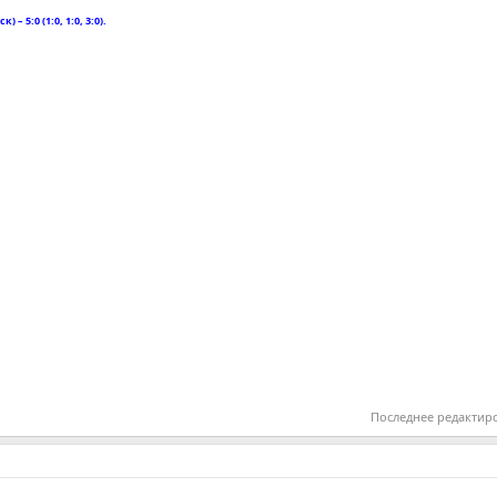
 5:0 (1:0, 1:0, 3:0).
Последнее редактир