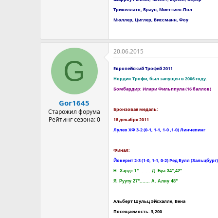
Тривеллато, Браун, Миеттиен-Пол
Мюллер, Циглер, Виссманн, Фоу
20.06.2015
G
Европейский Трофей 2011
Нордик Трофи, был запущен в 2006 году.
Бомбардир: Илари Фильппула (16 баллов)
Gor1645
Бронзовая медаль:
Старожил форума
Рейтинг сезона: 0
18 декабря 2011
Лулео ХФ 3-2 (0-1, 1-1, 1-0 ,1-0) Линчепинг
Финал:
Йокерит 2-3 (1-0, 1-1, 0-2) Ред Булл (Зальцбург)
Н. Хардт 1".........Д. Буа 34",42"
Я. Рууту 27"....... А. Алиу 48"
Альберт Шульц Эйсхалле, Вена
Посещаемость: 3,200