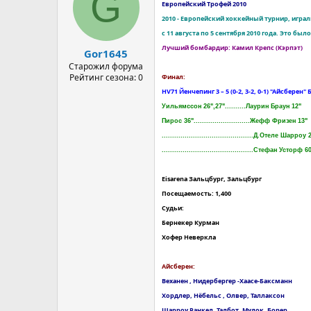
G
Европейский Трофей 2010
2010 - Европейский хоккейный турнир, играл
с 11 августа по 5 сентября 2010 года. Это бы
Лучший бомбардир: Камил Крепс (Kэрпэт)
Gor1645
Старожил форума
Рейтинг сезона: 0
Финал:
HV71 Йенчепинг 3 – 5 (0-2, 3-2, 0-1) "Айсберен"
Уильямссон 26",27"..........Лаурин Браун 12"
Пирос 36"...........................Жефф Фризен 13"
............................................Д.Отеле Шарроу 
............................................Стефан Усторф 6
Eisarena Зальцбург, Зальцбург
Посещаемость: 1,400
Судьи:
Бернекер Курман
Хофер Неверкла
Айсберен:
Веханен , Нидербергер -Хаасе-Баксманн
Хордлер, Нёбельс , Олвер, Таллаксон
Шарроу Ранкел, Талбот, Мулок, Борер