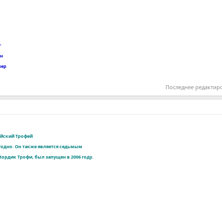
г
йн
лер
Последнее редактир
ейский Трофей
годно. Он также является седьмым
ордик Трофи, был запущен в 2006 году.