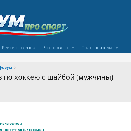
Рейтинг сезона
Что нового
Пользователи
форум
 по хоккею с шайбой (мужчины)
ло четвертое и
ионов ИИХФ. Он был проведен в