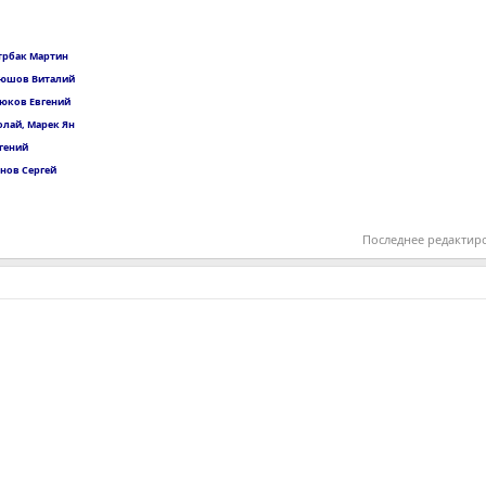
Штрбак Мартин
тюшов Виталий
рюков Евгений
лай, Марек Ян
вгений
нов Сергей
Последнее редактир