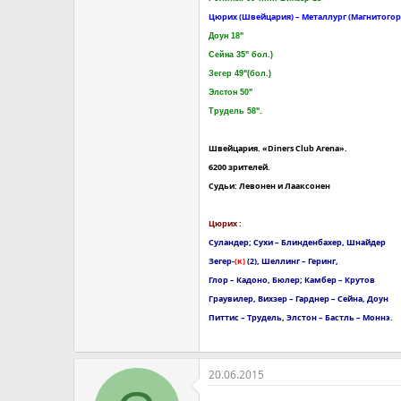
Цюрих (Швейцария) – Металлург (Магнитогорск) –
Доун 18"
Сейна 35" бол.)
Зегер 49"(бол.)
Элстон 50"
Трудель 58".
Швейцария. «Diners Club Arena».
6200 зрителей.
Судьи: Левонен и Лааксонен
Цюрих :
Суландер; Сухи – Блинденбахер, Шнайдер
Зегер-
(к)
(2), Шеллинг – Геринг,
Глор – Кадоно, Бюлер; Камбер – Крутов
Граувилер, Вихзер – Гарднер – Сейна, Доун
Питтис – Трудель, Элстон – Бастль – Моннэ.
20.06.2015