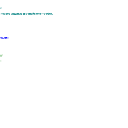
и
ло первое издание Европейского трофея.
 Берлин
28"
0"