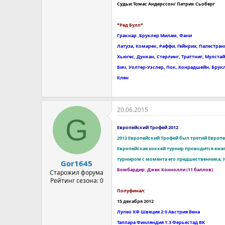
Судьи:Томас Андерссон/ Патрик Сьоберг
*Ред Булл*
Гракнар ,Бруклер Милам, Фани
Латуза, Комарек, Раффи, Гейнрих, Палестран
Хьюгес, Дункан, Стерлинг, Траттниг, Мулста
Бич, Уолтер-Уэслер, Пок, Конрадшейн, Брук
Клян
20.06.2015
G
Европейский Трофей 2012
2012 Европейский Трофей был третий Европ
Европейская хоккей турнир проводится еже
турниром с момента его предшественника, Н
Gor1645
Бомбардир: Джек Коннолли (11 баллов)
Старожил форума
Рейтинг сезона: 0
Полуфинал:
15 декабря 2012
Лулео ХФ Швеция 2:0 Австрия Вена
Таппара Финляндия 1:3 Ферьестад BK