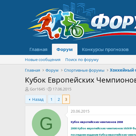
Главная
Форум
Конкурсы прогнозов
Новые сообщения
Поиск по форуму
Главная
Форум
Спортивные форумы
Хоккейный 
Кубок Европейских Чемпионов
А
Д
Gor1645
17.06.2015
в
а
Назад
1
2
3
т
т
о
а
р
н
20.06.2015
т
а
G
е
ч
Кубок европейских чемпионов 2008
м
а
2008 Кубок европейских чемпионов ИИХФ бы
ы
л
последнее издание Кубка европейских чемп