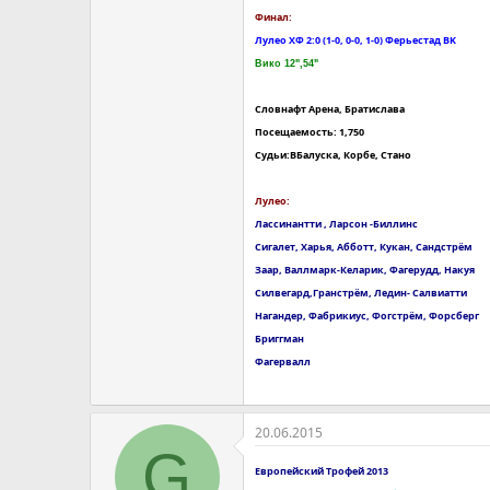
Финал:
Лулео ХФ 2:0 (1-0, 0-0, 1-0) Ферьестад BK
Вико 12",54"
Словнафт Арена, Братислава
Посещаемость: 1,750
Судьи:BБалуска, Корбе, Стано
Лулео:
Лассинантти , Ларсон -Биллинс
Сигалет, Харья, Абботт, Кукан, Сандстрём
Заар, Валлмарк-Келарик, Фагерудд, Накуя
Силвегард,Гранстрём, Ледин- Салвиатти
Нагандер, Фабрикиус, Фогстрём, Форсберг
Бриггман
Фагервалл
20.06.2015
G
Европейский Трофей 2013