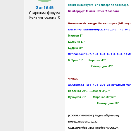
а
Санкт-Петербурге - с 10 января по 13 января
.
Gor1645
Бомбардир: Томаш Нетик (7 баллов)
Старожил форума
Рейтинг сезона: 0
Чемпион- Металлург Магнитогорск (1-й титул
Металлург Магнитогорск 3 – 0 ( 2 - 0 , 1 - 0 , 0 
Мирнов 9"
Кулёмин 17"
Кудрна 39"
ХК "Слован" 1 – 2 ( 1 - 0 , 0 - 0 , 0 - 1 ,0 - 0 , 0 - 1
М.Урам 18" .....Королёв 49"
..........................Кайгородов 65"
Финал:
ХК Спарта 2 – 5( 1 - 1 , 1 - 2 , 0 - 2 ) Металлург 
Подлечак 20"........Марек 3",27"
Вукоукал 31"........Миронов 39",59"
.................................Кайгородов 60"
[COОOR="#000000"]
.Ледовый Дворец
Посещаемость: 9,732
Судьи Рейбер и Виннерборг
[/COLOR]