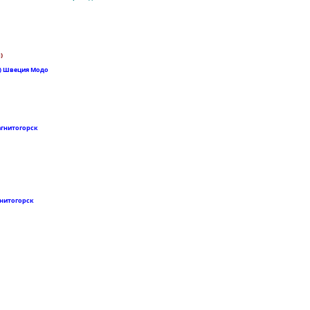
)
- 0 ) Швеция Модо
 ) Магнитогорск
Магнитогорск