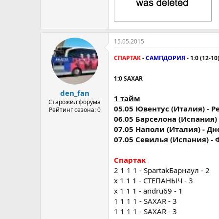
15.05.2015
СПАРТАК
-
САМПДОРИЯ
- 1:0 (12-10
1:0 SAXAR
den_fan
1 тайм
Старожил форума
05.05 Ювентус (Италия) - Ре
Рейтинг сезона: 0
06.05 Барселона (Испания) 
07.05 Наполи (Италия) - Дне
07.05 Севилья (Испания) - 
Спартак
2 1 1 1 - SpartakБарнаул - 2
х 1 1 1 - СТЕПАНЫЧ - 3
х 1 1 1 - andru69 - 1
1 1 1 1 - SAXAR - 3
1 1 1 1 - SAXAR - 3