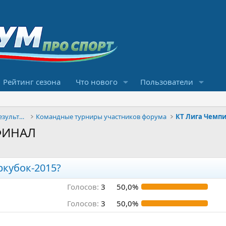
Рейтинг сезона
Что нового
Пользователи
Конкурсы прогнозов и обсуждение результатов
Командные турниры участников форума
КТ Лига Чемпи
,ФИНАЛ
ркубок-2015?
Голосов:
3
50,0%
Голосов:
3
50,0%