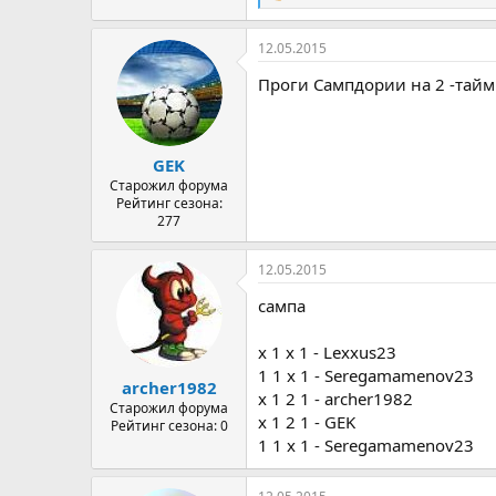
е
а
12.05.2015
к
ц
Проги Сампдории на 2 -тайм 
и
и
:
GEK
Старожил форума
Рейтинг сезона:
277
12.05.2015
сампа
x 1 х 1 - Lexxus23
1 1 х 1 - Seregamamenov23
archer1982
x 1 2 1 - archer1982
Старожил форума
x 1 2 1 - GEK
Рейтинг сезона: 0
1 1 х 1 - Seregamamenov23