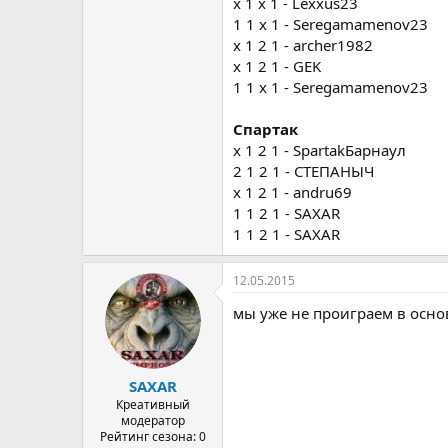
x 1 х 1 - Lexxus23
1 1 х 1 - Seregamamenov23
x 1 2 1 - archer1982
x 1 2 1 - GEK
1 1 х 1 - Seregamamenov23
Спартак
х 1 2 1 - SpartakБарнаул
2 1 2 1 - СТЕПАНЫЧ
х 1 2 1 - andru69
1 1 2 1 - SAXAR
1 1 2 1 - SAXAR
12.05.2015
мы уже не проиграем в осно
SAXAR
Креативный
модератор
Рейтинг сезона: 0