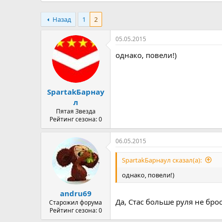
а
Назад
1
2
05.05.2015
однако, повели!)
SpartakБарнау
л
Пятая Звезда
Рейтинг сезона: 0
06.05.2015
SpartakБарнаул сказал(а):
однако, повели!)
andru69
Да, Стас больше руля не бро
Старожил форума
Рейтинг сезона: 0