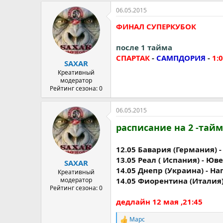
06.05.2015
ФИНАЛ СУПЕРКУБОК
после 1 тайма
СПАРТАК
-
САМПДОРИЯ
-
1:0
SAXAR
Креативный
модератор
Рейтинг сезона: 0
06.05.2015
расписание на 2 -тайм
12.05 Бавария (Германия) 
13.05 Реал ( Испания) - Юв
SAXAR
14.05 Днепр (Украина) - На
Креативный
14.05 Фиорентина (Италия)
модератор
Рейтинг сезона: 0
дедлайн 12 мая ,21:45
Марс
Р