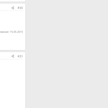
#30
ование:
15.05.2015
#31