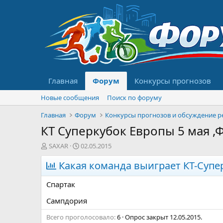
Главная
Форум
Конкурсы прогнозов
Новые сообщения
Поиск по форуму
Главная
Форум
КТ Суперкубок Европы 5 мая 
А
Д
SAXAR
02.05.2015
в
а
т
Какая команда выиграет КТ-Супе
т
о
а
р
н
Спартак
т
а
е
ч
Сампдория
м
а
Всего проголосовало
ы
л
6
Опрос закрыт
12.05.2015
.