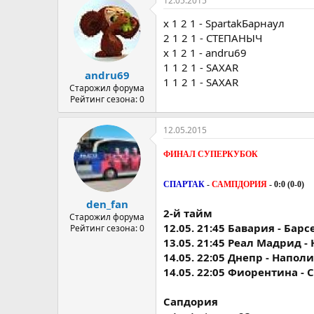
12.05.2015
х 1 2 1 - SpartakБарнаул
2 1 2 1 - СТЕПАНЫЧ
х 1 2 1 - andru69
1 1 2 1 - SAXAR
andru69
1 1 2 1 - SAXAR
Старожил форума
Рейтинг сезона: 0
12.05.2015
ФИНАЛ СУПЕРКУБОК
СПАРТАК
-
САМПДОРИЯ
- 0:0 (0-0)
den_fan
2-й тайм
Старожил форума
12.05. 21:45 Бавария - Бар
Рейтинг сезона: 0
13.05. 21:45 Реал Мадрид -
14.05. 22:05 Днепр - Наполи
14.05. 22:05 Фиорентина - 
Сапдория