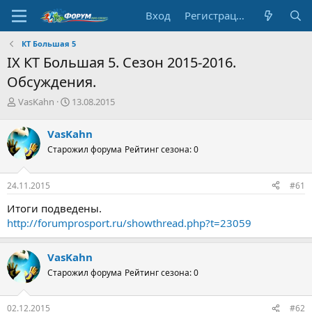
Вход
Регистрация
КТ Большая 5
IX КТ Большая 5. Сезон 2015-2016.
Обсуждения.
А
Д
VasKahn
13.08.2015
в
а
т
т
VasKahn
о
а
Старожил форума
Рейтинг сезона: 0
р
н
т
а
е
ч
24.11.2015
#61
м
а
ы
л
Итоги подведены.
а
http://forumprosport.ru/showthread.php?t=23059
VasKahn
Старожил форума
Рейтинг сезона: 0
02.12.2015
#62