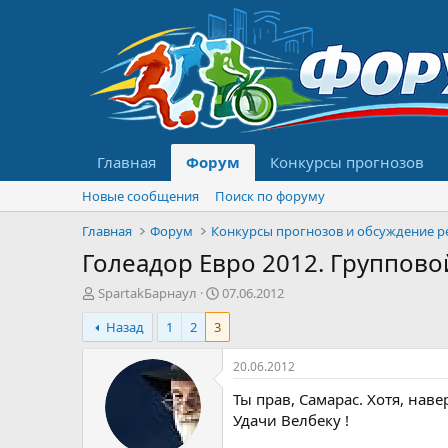
Главная
Форум
Конкурсы прогнозов
Новые сообщения
Поиск по форуму
Главная
Форум
Голеадор Евро 2012. Групповой
А
Д
SpartakБарнаул
07.06.2012
в
а
Назад
1
2
3
т
т
о
а
р
н
20.06.2012
т
а
Ты прав, Самарас. Хотя, нав
е
ч
м
а
Удачи Велбеку !
ы
л