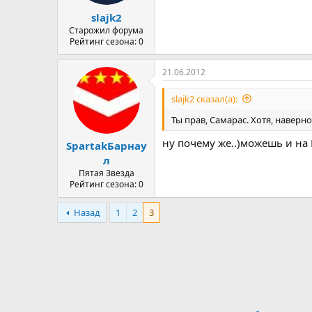
а
slajk2
Старожил форума
Рейтинг сезона: 0
21.06.2012
slajk2 сказал(а):
Ты прав, Самарас. Хотя, наверн
ну почему же..)можешь и на
SpartakБарнау
л
Пятая Звезда
Рейтинг сезона: 0
Назад
1
2
3