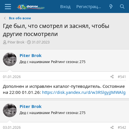
Вход
Регистрация
Все обо всем
Где был, что смотрел и заснял, чтобы
другие посмотрели
А
Д
Piter Brok
31.07.2023
в
а
т
т
Piter Brok
о
а
Дед с нашивками
Рейтинг сезона: 275
р
н
т
а
е
ч
01.01.2026
#541
м
а
ы
л
Дополнен и исправлен каталог-путеводитель. Состояние
а
на 22:00 01.01.26:
https://disk.yandex.ru/d/w3RSlgyjJMWAlg
Piter Brok
Дед с нашивками
Рейтинг сезона: 275
03.01.2026
#542