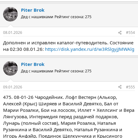
Piter Brok
Дед с нашивками
Рейтинг сезона: 275
08.01.2026
#554
Дополнен и исправлен каталог-путеводитель. Состояние
на 02:30 08.01.26:
https://disk.yandex.ru/d/w3RSlgyjJMWAlg
Piter Brok
Дед с нашивками
Рейтинг сезона: 275
09.01.2026
#555
475. 08-01-26 Чародейник. Лофт Вестерн (Алькор,
Алексей (Крыс) Ширяев и Василий Девятко, Бал от
Марии Розалки, Бои на лососях, Иллет + Хеллсинг и Вера
Лянгузова, Интермедия перед раздачей подарков,
Лунарь (полный состав), Мария Розалка, Наталья
Рузанкина и Василий Девятко, Наталья Рузанкина и
Игорь Анфэйр, Поединок Щелкунчика и Крысиного