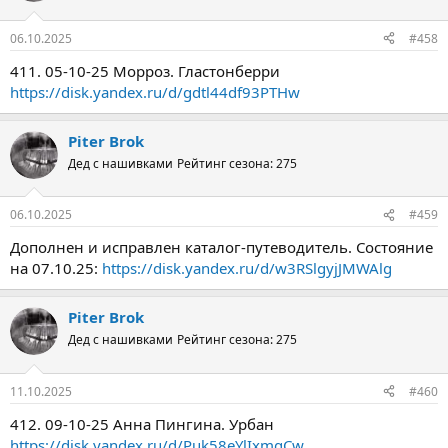
06.10.2025
#458
411. 05-10-25 Морроз. Гластонберри
https://disk.yandex.ru/d/gdtl44df93PTHw
Piter Brok
Дед с нашивками
Рейтинг сезона: 275
06.10.2025
#459
Дополнен и исправлен каталог-путеводитель. Состояние
на 07.10.25:
https://disk.yandex.ru/d/w3RSlgyjJMWAlg
Piter Brok
Дед с нашивками
Рейтинг сезона: 275
11.10.2025
#460
412. 09-10-25 Анна Пингина. Урбан
https://disk.yandex.ru/d/Puk58eYlIxmgCw