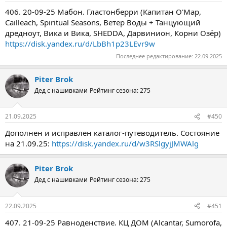
406. 20-09-25 Мабон. Гластонберри (Капитан О'Мар,
Cailleach, Spiritual Seasons, Ветер Воды + Танцующий
дредноут, Вика и Вика, SHEDDA, Дарвинион, Корни Озёр)
https://disk.yandex.ru/d/LbBh1p23LEvr9w
Последнее редактирование:
22.09.2025
Piter Brok
Дед с нашивками
Рейтинг сезона: 275
21.09.2025
#450
Дополнен и исправлен каталог-путеводитель. Состояние
на 21.09.25:
https://disk.yandex.ru/d/w3RSlgyjJMWAlg
Piter Brok
Дед с нашивками
Рейтинг сезона: 275
22.09.2025
#451
407. 21-09-25 Равноденствие. КЦ ДОМ (Alcantar, Sumorofa,