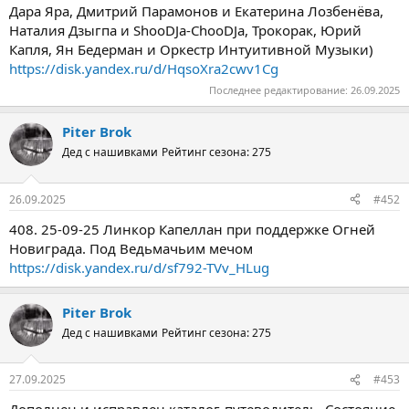
Дара Яра, Дмитрий Парамонов и Екатерина Лозбенёва,
Наталия Дзыгпа и ShooDJa-ChooDJa, Трокорак, Юрий
Капля, Ян Бедерман и Оркестр Интуитивной Музыки)
https://disk.yandex.ru/d/HqsoXra2cwv1Cg
Последнее редактирование:
26.09.2025
Piter Brok
Дед с нашивками
Рейтинг сезона: 275
26.09.2025
#452
408. 25-09-25 Линкор Капеллан при поддержке Огней
Новиграда. Под Ведьмачьим мечом
https://disk.yandex.ru/d/sf792-TVv_HLug
Piter Brok
Дед с нашивками
Рейтинг сезона: 275
27.09.2025
#453