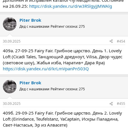
Дополнен и исправлен каталог-путеводитель. Состояние
на 26.09.25:
https://disk.yandex.ru/d/w3RSlgyjJMWAlg
Piter Brok
Дед с нашивками
Рейтинг сезона: 275
30.09.2025
#454
409а. 27-09-25 Fairy Fair. Грибное царство. День 1. Lovely
Loft (Cicadi Tales, Танцующий дредноут, Vilisa, Двор чудес
(световое шоу), Жабья изба, Наратив+ Дара Яра)
https://disk.yandex.ru/d/krLmVpanPn503Q
Piter Brok
Дед с нашивками
Рейтинг сезона: 275
30.09.2025
#455
409б. 29-09-25 Fairy Fair. Грибное царство. День 2. Lovely
Loft (Eirindance, Teufelstanz, YaCaptain, Искры Паладина,
Свет-Настасья, Эр из Алвасете)