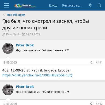
Вход
Регистрация
Все обо всем
Где был, что смотрел и заснял, чтобы
другие посмотрели
А
Д
Piter Brok
31.07.2023
в
а
т
т
Piter Brok
о
а
Дед с нашивками
Рейтинг сезона: 275
р
н
т
а
е
ч
13.09.2025
#441
м
а
ы
л
402. 12-09-25 St. Pathrik brigade. Escobar
а
https://disk.yandex.ru/d/39bIHzvRpoHCuQ
Piter Brok
Дед с нашивками
Рейтинг сезона: 275
13.09.2025
#442