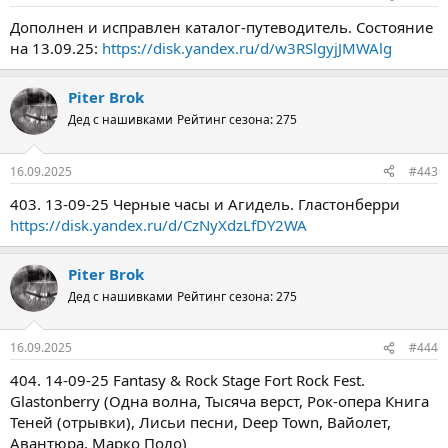
Дополнен и исправлен каталог-путеводитель. Состояние
на 13.09.25:
https://disk.yandex.ru/d/w3RSlgyjJMWAlg
Piter Brok
Дед с нашивками
Рейтинг сезона: 275
16.09.2025
#443
403. 13-09-25 Черные часы и Агидель. Гластонберри
https://disk.yandex.ru/d/CzNyXdzLfDY2WA
Piter Brok
Дед с нашивками
Рейтинг сезона: 275
16.09.2025
#444
404. 14-09-25 Fantasy & Rock Stage Fort Rock Fest.
Glastonberry (Одна волна, Тысяча верст, Рок-опера Книга
Теней (отрывки), Лисьи песни, Deep Town, Вайолет,
Авантюра, Марко Поло)