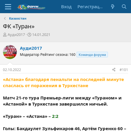
Вход
Регистрация
Казахстан
ФК «Туран»
А
Д
Ауди2017
14.01.2021
в
а
т
т
Ауди2017
о
а
Модератор
Рейтинг сезона: 160
Команда форума
р
н
т
а
е
ч
02.10.2022
#101
м
а
ы
л
«Астана» благодаря пенальти на последней минуте
а
спаслась от поражения в Туркестане
Матч 21-го тура Премьер-лиги между «Тураном» и
«Астаной» в Туркестане завершился ничьей.
«Туран» – «Астана» –
2:2
Голы: Бакдаулет Зульфикаров 46, Артём Гуренко 60 –