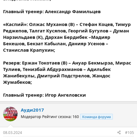
Главный тренер: Александр Фамильцев
«Каспий»: Олжас Муханов (В) – Стефан Коцев, Тимур
Реджепов, Талгат Кусяпов, Георгий Бугулов – Думан
Нарзильдаев (К), Дархан Бердибек –Мадияр
Бекешов, Бекзат Кабылан, Данияр Усенов –
Станислав Крапухин;
Резерв: Ержан Токотаев (В) – Ануар Бекмырза, Мирас
Тулиев, Тенизбай Абдурахманов – Адильбек
Жанибекулы, Дмитрий Подстрелов, Жандос
Жумабеков;
Главный тренер: Игор Ангеловски
Ауди2017
Модератор
Рейтинг сезона: 160
Команда форума
08.03.2024
#105