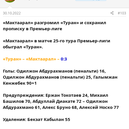
30.10.2022
#103
«Мактаарал» разгромил «Туран» и сохранил
прописку в Премьер-лиге
«Мактаарал» в матче 25-го тура Премьер-лиги
обыграл «Туран».
«Туран» – «Мактаарал» –
0:3
Голы: Одилжон Абдурахманов (пенальти) 16,
Одилжон Абдурахманов​ (пенальти) 25, Галымжан
Кенжебек 90+1
Предупреждения: Ержан Токотаев 24, Михаил
Башилов 70, Абдуллай Диакате 72 – Одилжон
Абдурахмано 61, Алекс Бруно 68, Алексей Носко 77
Удаления: Бекзат Кабылан 55