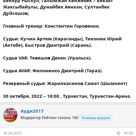
Бекнур Рыскул, Галымжан Кенжебек – Бекзат
Жаксыбайулы, Дунайбек Аянхан, Султанбек
Дуйсешов;
Главный тренер: Константин Горовенко.
Судьи: Кучин Артем (Караганды), Тихонюк Юрий
(Актобе), Быстров Дмитрий (Сарань).
Судья VAR: Тевяшов Денис (Уральск).
Судья AVAR: Филоненко Дмитрий (Тараз).
Резервный судья: Жарилкасинов Самат (Шымкент)
30 октября, 2022 – 18:00 . Туркестан, Туркестан-Арена.
Ауди2017
Модератор
Рейтинг сезона: 160
Команда форума
30.04.2023
#104