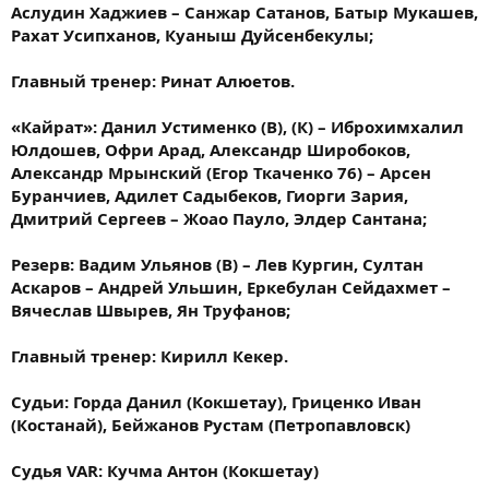
Аслудин Хаджиев​ – Санжар Сатанов​, Батыр Мукашев,
Рахат Усипханов, Куаныш Дуйсенбекулы;
Главный тренер: Ринат Алюетов.
«Кайрат»: Данил Устименко (В), (К) – Иброхимхалил
Юлдошев, Офри Арад, Александр Широбоков,
Александр Мрынский (Егор Ткаченко 76) – Арсен
Буранчиев, Адилет Садыбеков, Гиорги Зария,
Дмитрий Сергеев – Жоао Пауло, ​Элдер Сантана;
Резерв: Вадим Ульянов (В) – Лев Кургин, Султан
Аскаров – Андрей Ульшин, Еркебулан Сейдахмет –
Вячеслав Швырев, Ян Труфанов;
Главный тренер: Кирилл Кекер.
Судьи: Горда Данил (Кокшетау), Гриценко Иван
(Костанай), Бейжанов Рустам (Петропавловск)
Судья VAR: Кучма Антон (Кокшетау)