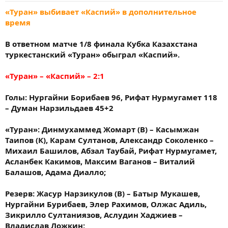
«Туран» выбивает «Каспий» в дополнительное
время
В ответном матче 1/8 финала Кубка Казахстана
туркестанский «Туран» обыграл «Каспий».
«Туран» – «Каспий» – 2:1
Голы: Нургайни Борибаев 96, Рифат Нурмугамет 118
– Думан Нарзильдаев 45+2
«Туран»: Динмухаммед Жомарт (В) – Касымжан
Таипов (К), Карам Султанов, Александр Соколенко –
Михаил Башилов, Абзал Таубай, Рифат Нурмугамет,
Асланбек Какимов, Максим Ваганов – Виталий
Балашов, Адама Диалло;
Резерв: Жасур Нарзикулов (В) – Батыр Мукашев,
Нургайни Бурибаев, Элер Рахимов, Олжас Адиль,
Зикрилло Султаниязов, Аслудин Хаджиев –
Владислав Ложкин;