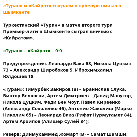
«Туран» и «Кайрат» сыграли в нулевую ничью в
Шымкенте
Туркестанский «Туран» в матче второго тура
Премьер-лиги в Шымкенте сыграл вничью с
«Кайратом».
«Туран» – «Кайрат» – 0:0
Предупреждения: Леонардо Вака 63, Никола Цуцкич
73 – Александр Широбоков 5, Иброхимхалил
Юлдошев 18
«Туран»: Тимурбек Закиров (В) – Бранислав Слука,
Виктор Велкоски, Артем Дмитриев – Давид Мавутор,
Никола Цуцкич, Феди Бен Чоуг, Павел Киреенко
(Александр Соколенко 46), Антонио Жаколиш (Марко
Николич 65) – Леонардо Вака (Рифат Нурмугамет 84),
Артем Архипов (​Алишер Сулей 84);
Резерв: Динмухаммед Жомарт (В) – Самат Шамши,