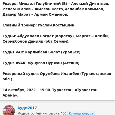
Резерв: Михаил Голубничий (В) – Алексей Дитятьев,
Ислам Жилов – Жилсон Коста, Асланбек Какимов,
Дамир Марат – Арман Смаилов;
Главный тренер: Руслан Костышин.
Судьи: Абдуллаев Багдат (Каратау), Мергазы Алиби,
Серикболов Данияр (оба Семей).
Судья VAR: Карлибаев Болат (Уральск).
Судья AVAR: Жунусов Нуржан (Астана).
Резервный судья: Орунбаев Илашбек (Туркестанская
обл.)
14 октября, 2022 – 19:00. Туркестан, «Туркестан-
Арена».
Ауди2017
Модератор
Рейтинг сезона: 160
Команда форума