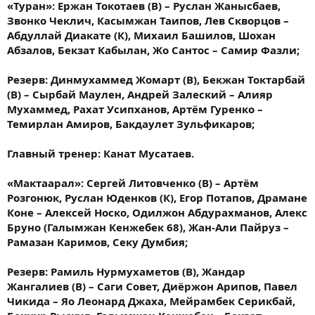
«Туран»: Ержан Токотаев (В) – Руслан Жанысбаев,
Звонко Чеклич, Касымжан Таипов, Лев Скворцов –
Абдуллай Диакате (К), Михаил Башилов, Шохан
Абзалов, Бекзат Кабылан, Жо Сантос – Самир Фазли;
Резерв: Динмухаммед Жомарт (В), Бекжан Токтарбай
(В) – Сырбай Маулен, Андрей Залеский – Алияр
Мухаммед, Рахат Усипханов, Артём Гуренко –
Темирлан Амиров, Бакдаулет Зульфикаров;
Главный тренер: Канат Мусатаев.
«Мактаарал»: Сергей Литовченко (В) – Артём
Розгонюк, Руслан Юденков (К), Егор Потапов, Драмане
Коне – Алексей Носко, Одилжон Абдурахманов, Алекс
Бруно (Галымжан Кенжебек 68), Жан-Али Пайруз –
Рамазан Каримов, Секу Думбия;
Резерв: Рамиль Нурмухаметов (В), Жандар
Жангалиев (В) – Саги Совет, Диёржон Арипов, Павел
Чикида – Яо Леонард Джаха, Мейрамбек Серикбай,