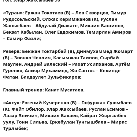
«Туран»: Ержан Токотаев (В) – Лев Скворцов, Тимур
Рудоссельский, Олжас Керимжанов (К), Руслан
Жанысбаев – Абдулай Диакате, Михаил Башилов,
Бекзат Кабылан, Олег Евдокимов, Темирлан Амиров
– Самир Фазли;
Резерв: Бекжан Токтарбай (В), Динмухаммед Жомарт
(В) – Звонко Чеклич, Касымжан Таипов, Сырбай
Маулен, Андрей Залеский – Рахат Усипханов, Артём
Гуренко, Алияр Мухаммед, Жо Сантос – Кехинде
Фатаи, Бакдаулет Зульфикаров;
Главный тренер: Канат Мусатаев.
«Аксу»: Евгений Кучеренко (В) – Гафуржан Суюмбаев
(К), Фейт Обилор, Улар Жаксыбаев, Руслан Есимов –
Лазар Зличич, Михаил Бакаев, Кайрат Жыргалбек
уулу, Тони Сильва, Еркебулан Тунгышбаев – Мирас
Турлыбек;