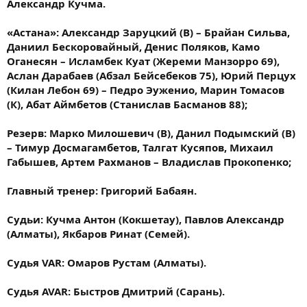
Александр Кучма.
«Астана»: Александр Заруцкий (В) – Брайан Сильва,
Даниил Бескоровайный, Денис Поляков, Камо
Оганесян – Исламбек Куат (Жереми Манзорро 69),
Аслан Дарабаев (Абзал Бейсебеков 75), Юрий Перцух
(Килан Лебон 69) – Педро Эуженио, Марин Томасов
(К), Абат Аймбетов (Станислав Басманов 88);
Резерв: Марко Милошевич (В), Данил Подымский (В)
– Тимур Досмагамбетов, Талгат Кусяпов, Михаил
Габышев, Артем Рахманов – Владислав Прокопенко;
Главный тренер: Григорий Бабаян.
Судьи: Кучма Антон (Кокшетау), Павлов Александр
(Алматы), Якбаров Ринат (Семей).
Судья VAR: Омаров Рустам (Алматы).
Судья AVAR: Быстров Дмитрий (Сарань).