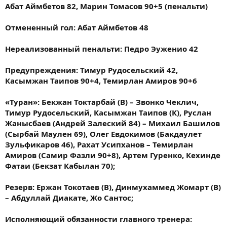
Абат Аймбетов 82, Марин Томасов 90+5 (пенальти)
Отмененный гол: Абат Аймбетов 48
Нереализованный пенальти: Педро Эуженио 42
Предупреждения: Тимур Рудосельский 42,
Касымжан Таипов 90+4, Темирлан Амиров 90+6
«Туран»: Бекжан Токтарбай (В) – Звонко Чеклич,
Тимур Рудосельский, Касымжан Таипов (К), Руслан
Жанысбаев (Андрей Залеский 84) – Михаил Башилов
(Сырбай Маулен 69), Олег Евдокимов (Бакдаулет
Зульфикаров 46), Рахат Усипханов – Темирлан
Амиров (Самир Фазли 90+8), Артем Гуренко, Кехинде
Фатаи (Бекзат Кабылан 70);
Резерв: Ержан Токотаев (В), Динмухаммед Жомарт (В)
– Абдуллай Диакате, Жо Сантос;
Исполняющий обязанности главного тренера: