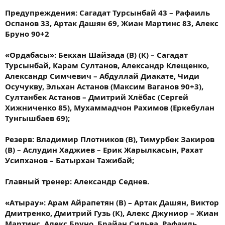
Предупреждения: Сагадат Турсынбай 43 – Рафаиль
Оспанов 33, Артак Дашян 69, Жиан Мартинс 83, Алекс
Бруно 90+2
«Ордабасы»: Бекхан Шайзада (В) (К) – Сагадат
Турсынбай, Карам Султанов, Александр Клещенко,
Александр Симчевич – Абдуллай Диакате, Чиди
Осучукву, Эльхан Астанов (Максим Ваганов 90+3),
Султанбек Астанов – Дмитрий Хлёбас (Сергей
Хижниченко 85), Мухаммадчон Рахимов (Еркебулан
Тунгышбаев 69);
Резерв: Владимир Плотников (В), Тимурбек Закиров
(В) – Аслудин Хаджиев – Ерик Жарылкасын, Рахат
Усипханов – Батырхан Тажибай;
Главный тренер: Александр Седнев.
«Атырау»: Арам Айрапетян (В) – Артак Дашян, ​Виктор
Дмитренко, Дмитрий Гузь (К), Алекс Джуниор – Жиан
Мартинс, Алекс Бруно, Брайан Сильва, Рафаиль