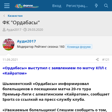
Вход
Регистрация
Казахстан
ФК "Ордабасы"
А
Д
Ауди2017
29.03.2020
в
а
т
т
Ауди2017
о
а
Модератор
Рейтинг сезона: 160
Команда форума
р
н
т
а
е
ч
11.09.2021
#121
м
а
ы
л
«Ордабасы» выступил с заявлением по матчу КПЛ с
а
«Кайратом»
Шымкентский «Ордабасы» информировал
болельщиков о посещении матча 20-го тура
Премьер-Лиги с алматинским «Кайратом», сообщает
Sports со ссылкой на пресс-службу клуба.
«Уважаемые болельщики! Спешим сообщить о том,