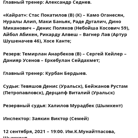
Главный тренер: Александр Седнев.
«Кайрат»: Стас Покатилов (В) (К) – Камо Оганесян,
Нуралы Алип, Маки Баньяк, Раде Дугалич, Дино
Миканович – Денис Поляков (Небойша Косович 59),
Айбол Абикен, Рикарду Алвеш – Вагнер Лав (Артур
Шушеначев 46), Хосе Канте;
Резерв: Темирлан Анарбеков (В)​ – Сергей Кейлер –
Данияр Усенов – Еркебулан Сейдахмет;
Главный тренер: Курбан Бердыев.
Судьи: Тевяшов Денис (Уральск), Бейжанов Рустам
(Петропавловск), Дерцапф Виталий (Уральск)
Резервный судья: Халилов Мурадбек (Шымкент)
Инспектор: Заякин Виктор (Семей)
12 сентября, 2021 – 19:00. Им.К.Мунайтпасова,
Шымкент.