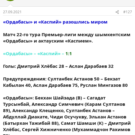
27.09.2021
#127
«Ордабасы» и «Каспий» разошлись миром
Матч 22-го тура Премьер-лиги между шымкентским
«Ордабасы» и актауским «Каспием».
«Ордабасы» – «Каспий» –
1:1
Голы: Дмитрий Хлёбас 28 – Аслан Дарабаев 32
Предупреждения: Султанбек Астанов 50 – Бекзат
Кабылан 40, Аслан Дарабаев 75, Руслан Мингазов 80
«Ордабасы»: Бекхан Шайзада (В) – Сагадат
Турсынбай, Александр Симчевич (Карам Султанов
89), Александр Клещенко, Султанбек Астанов –
Абдуллай Диакате, Чиди Осучукву, Эльхан Астанов
(Батырхан Тажибай 88), Самат Шамши (К) – Дмитрий
Хлёбас, Сергей Хижниченко (Мухаммадчон Рахимов