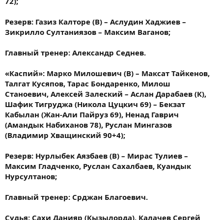
72);
Резерв: Газиз Калторе (В) – Аслудин Хаджиев –
Зикрилло Султаниязов – Максим Ваганов;
Главный тренер: Александр Седнев.
«Каспий»: Марко Милошевич (В) – Максат Тайкенов,
Талгат Кусяпов, Тарас Бондаренко, Милош
Станоевич, Алексей Залеский – ​Аслан Дарабаев (К),
Шафик Тигруджа (Никола Цуцкич 69) – Бекзат
Кабылан (Жан-Али Пайруз 69), Ненад Гаврич
(Амандык Набиханов 78), Руслан Мингазов
(Владимир Хващинский 90+4);
Резерв: Нурлыбек Аязбаев (В) – Мирас Тулиев​ –
Максим Гладченко, Руслан Сахалбаев, Куандык
Нурсултанов;
Главный тренер: Срджан Благоевич.
Судья: Сахи Данияр (Кызылорда), Калачев Сергей