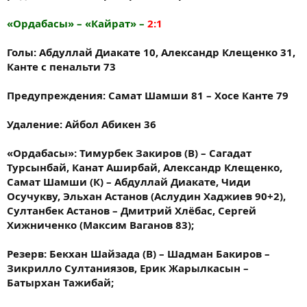
«Ордабасы» – «Кайрат» –
2:1
Голы: Абдуллай Диакате 10, Александр Клещенко 31,
Канте с пенальти 73
Предупреждения: Самат Шамши 81 – Хосе Канте 79
Удаление: Айбол Абикен 36
«Ордабасы»: Тимурбек Закиров (В) – Сагадат
Турсынбай, Канат Аширбай, Александр Клещенко,
Самат Шамши (К) – Абдуллай Диакате, Чиди
Осучукву, Эльхан Астанов (Аслудин Хаджиев 90+2),
Султанбек Астанов – Дмитрий Хлёбас, Сергей
Хижниченко (Максим Ваганов 83);
Резерв: Бекхан Шайзада (В) – Шадман Бакиров –
Зикрилло Султаниязов, Ерик Жарылкасын –
Батырхан Тажибай;