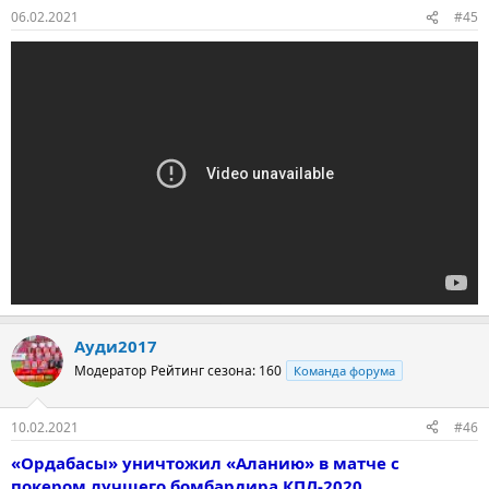
06.02.2021
#45
Ауди2017
Модератор
Рейтинг сезона: 160
Команда форума
10.02.2021
#46
«Ордабасы» уничтожил «Аланию» в матче с
покером лучшего бомбардира КПЛ-2020