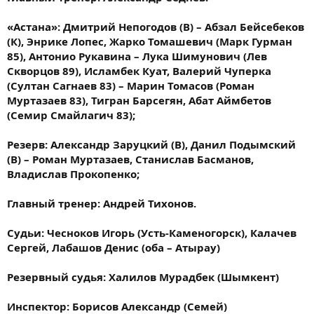
«Астана»: Дмитрий Непогодов (В) – Абзал Бейсебеков
(К), Энрике Лопес, Жарко Томашевич (Марк Гурман
85), Антонио Рукавина – Лука Шимунович (Лев
Скворцов 89), Исламбек Куат, Валерий Чуперка
(Султан Сагнаев 83) – Марин Томасов (Роман
Муртазаев 83), Тигран Барсегян, Абат Аймбетов
(Семир Смайлагич 83);
Резерв: Александр Заруцкий (В), Данил Подымский
(В) – Роман Муртазаев, Станислав Басманов,
Владислав Прокопенко;
Главный тренер: Андрей Тихонов.
Судьи: Чесноков Игорь (Усть-Каменогорск), Калачев
Сергей, Лабашов Денис (оба – Атырау)
Резервный судья: Халилов Мурадбек (Шымкент)
Инспектор: Борисов Александр (Семей)