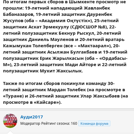
По итогам первых сборов в Шымкенте просмотр не
прошли: 19-летний нападающий Жавланбек
Бабаназаров, 19-летний защитник Дауренбек
Жусупов (оба – «Академия Оңтүстік»), 25-летний
защитник Аскат Эрмекуулу (СДЮСШОР №8), 22-
летний полузащитник Бекнур Рыскул, 20-летний
защитник Даниель Мауленов и 20-летний вратарь
Кажымукан Толепберген (все – «Мактаарал»), 20-
летний защитник Асылжан Булгакбаев и 19-летний
полузащитник Ерик Жарылкасын (оба – «Ордабасы-
М»), 23-летний защитник Мади Айторе и 22-летний
полузащитник Мухит Жаксылык.
Также по итогам сборов покинули команду 30-
летний защитник Мардан Толебек (на просмотре в
«Туране) и 26-летний защитник Улар Жаксыбаев (на
просмотре в «Кайсаре»).
Ауди2017
Модератор
Рейтинг сезона: 160
Команда форума