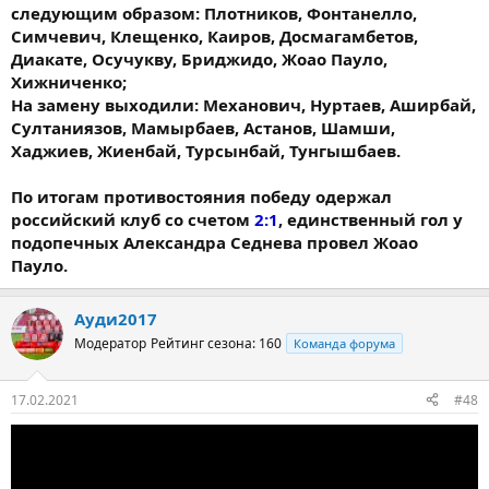
следующим образом: Плотников, Фонтанелло,
Симчевич, Клещенко, Каиров, Досмагамбетов,
Диакате, Осучукву, Бриджидо, Жоао Пауло,
Хижниченко;
На замену выходили: Механович, Нуртаев, Аширбай,
Султаниязов, Мамырбаев, Астанов, Шамши,
Хаджиев, Жиенбай, Турсынбай, Тунгышбаев.
По итогам противостояния победу одержал
российский клуб со счетом
2:1
, единственный гол у
подопечных Александра Седнева провел Жоао
Пауло.
Ауди2017
Модератор
Рейтинг сезона: 160
Команда форума
17.02.2021
#48