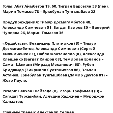
Голы: Абат Аймбетов 19, 60, Тигран Барсегян 53 (пен),
Марин Томасов 78 – Еркебулан Тунгышбаев 22
Предупреждения: Тимур Досмагамбетов 48,
Александр Симчевич 51, Багдат Каиров 80 – Валерий
Чуперка 26, Марин Томасов 36
«Ордабасы»: Владимир Плотников (В) – Тимур
Досмагамбетов, Александр Симчевич (Сергей
Хижниченко 81), Пабло Фонтанелло (К), Александр
Клещенко (Багдат Каиров 68), Темирлан Ерланов –
Самат Шамши (Мирзад Механович 68), Рубен
Бриджидо (Зикрилло Султаниязов 86), Эльхан
Астанов, Еркебулан Тунгышбаев (Дамир Даутов 81) –
Жоао Пауло;
Резерв: Бекхан Шайзада (В), Игорь Трофимец (В) –
Сагадат Турсынбай, Аслудин Хаджиев – Муроджон
Халматов;
Главный тренер: Александр Седнев.