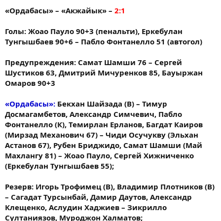
«Ордабасы» – «Акжайык» –
2:1
Голы: Жоао Пауло 90+3 (пенальти), Еркебулан
Тунгышбаев 90+6 – Пабло Фонтанелло 51 (автогол)
Предупреждения: Самат Шамши 76 – Сергей
Шустиков 63, Дмитрий Мичуренков 85, Бауыржан
Омаров 90+3
«Ордабасы»:
Бекхан Шайзада (В) – Тимур
Досмагамбетов, Александр Симчевич, Пабло
Фонтанелло (К), Темирлан Ерланов, Багдат Каиров
(Мирзад Механович 67) – Чиди Осучукву (Эльхан
Астанов 67), Рубен Бриджидо, Самат Шамши (Май
Махлангу 81) – Жоао Пауло, Сергей Хижниченко
(Еркебулан Тунгышбаев 55);
Резерв: Игорь Трофимец (В), Владимир Плотников (В)
– Сагадат Турсынбай, Дамир Даутов, Александр
Клещенко, Аслудин Хаджиев – Зикрилло
Султаниязов, Муроджон Халматов;