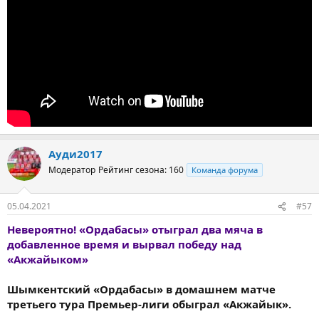
Ауди2017
Модератор
Рейтинг сезона: 160
Команда форума
05.04.2021
#57
Невероятно! «Ордабасы» отыграл два мяча в
добавленное время и вырвал победу над
«Акжайыком»
Шымкентский «Ордабасы» в домашнем матче
третьего тура Премьер-лиги обыграл «Акжайык».