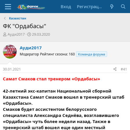
Вход
Регистрация
Казахстан
ФК "Ордабасы"
А
Д
Ауди2017
29.03.2020
в
а
т
т
Ауди2017
о
а
Модератор
Рейтинг сезона: 160
Команда форума
р
н
т
а
е
ч
30.01.2021
#41
м
а
ы
л
Самат Смаков стал тренером «Ордабасы»
а
42-летний экс-капитан Национальной сборной
Казахстана Самат Смаков вошел в тренерский штаб
«Ордабасы».
Смаков будет ассистентом белорусского
специалиста Александра Седнёва, возглавившего
«Ордабасы» чуть более недели назад. Также в
тренерский штаб вошел еще один местный