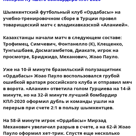
Шымкентский футбольный клуб «Ордабасы» на
учебно-тренировочном сборе в Турции провел
товарищеский матч с владикавказской «Аланией».
Казахстанцы начали матч в следующем составе:
Трофимец, Симчевич, Фонтанелло (К), Клещенко,
Тунгышбаев, Досмагамбетов, Диакате, игрок на
просмотре, Бриджидо, Механович, Жоао Пауло.
Уже на 10-й минуте бразильский полузащитник
«Ордабасы» Жоао Пауло воспользовался грубой
ошибкой вратаря российского клуба и отправил мяч
в ворота. «Алания» ответила голом Гурциева на 14-й
минуте, но на 32-й минуте лучший бомбардир
КПЛ-2020 оформил дубль и команды ушли на
перерыв при счете 2:1 в пользу шымкентцев.
На 58-й минуте игрок «Ордабасы» Мирзад
Механович увеличил разрыв в счете, а на 62-й Жоао
Пауло оформил хет-трик. Спустя еще несколько