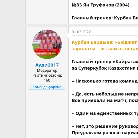
№83 Ян Труфанов (2004)
Главный тренер: Курбан Бе
01.03.2022
Курбан Бердыев: «Бюджет 
зарплаты – остались, ост
Главный тренер «Кайрата
Ауди2017
за Суперкубок Казахстана 
Модератор
Рейтинг сезона:
160
– Насколько готова команд
Команда форума
– Да, есть небольшие непр
Все приехали на матч, по
– Один из единственных т
– Нет, это решение руков
Предлагали разные вариан