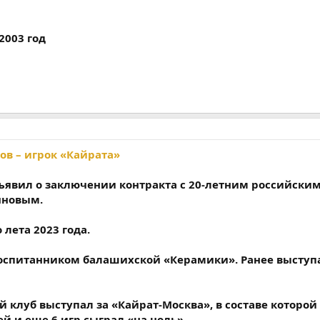
2003 год
в – игрок «Кайрата»
ъявил о заключении контракта с 20-летним российски
яновым.
лета 2023 года.
воспитанником балашихской «Керамики». Ранее выступ
 клуб выступал за «Кайрат-Москва», в составе которой
й и еще 6 игр сыграл «на ноль».