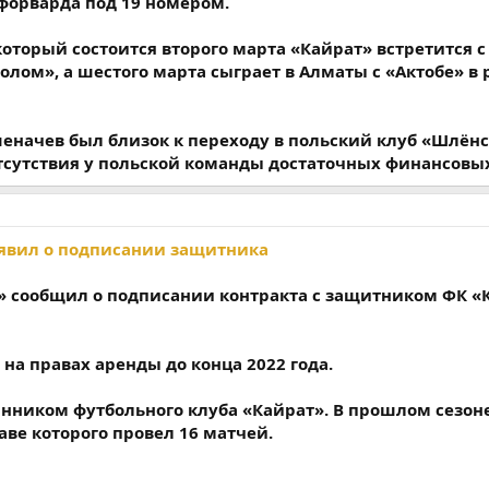
форварда под 19 номером.
 который состоится второго марта «Кайрат» встретится
олом», а шестого марта сыграет в Алматы с «Актобе» в
еначев был близок к переходу в польский клуб «Шлёнс
отсутствия у польской команды достаточных финансовых
явил о подписании защитника
» сообщил о подписании контракта с защитником ФК «
 на правах аренды до конца 2022 года.
анником футбольного клуба «Кайрат». В прошлом сезон
таве которого провел 16 матчей.