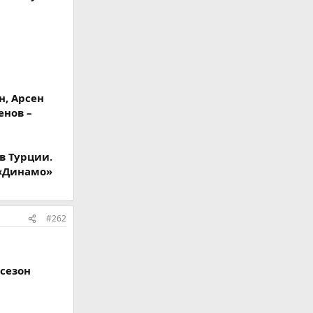
н, Арсен
енов –
в Турции.
, «Динамо»
#262
сезон