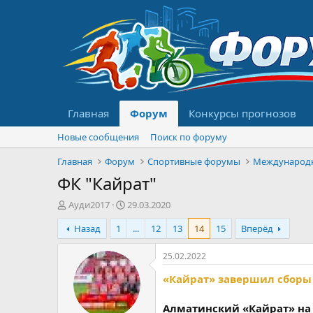
Главная
Форум
Конкурсы прогнозов
Новые сообщения
Поиск по форуму
Главная
Форум
Спортивные форумы
Международ
ФК "Кайрат"
А
Д
Ауди2017
29.03.2020
в
а
Назад
1
...
12
13
14
15
Вперёд
т
т
о
а
р
н
25.02.2022
т
а
«Кайрат» завершил сборы
е
ч
м
а
ы
л
Алматинский «Кайрат» на 