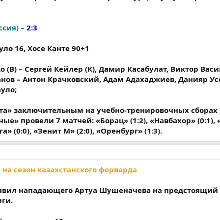
ссия) –
2:3
уло 16, Хосе Канте 90+1
 (В) – Сергей Кейлер (К), Дамир Касабулат, Виктор Васи
анов – Антон Крачковский, Адам Адахаджиев, Данияр Ус
уло;
ата» заключительным на учебно-тренировочных сборах 
ные» провели 7 матчей: «Борац» (1:2), «Навбахор» (0:1)
га» (0:0), «Зенит М» (2:0), «Оренбург» (1:3).
 на сезон казахстанского форварда
явил нападающего Артуа Шушеначева на предстоящий 
ги.