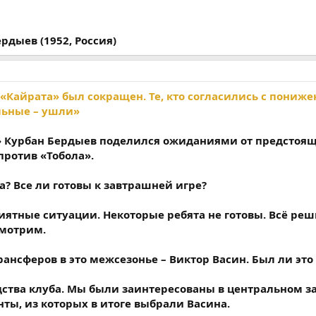
рдыев (1952, Россия)
«Кайрата» был сокращен. Те, кто согласились с пониж
альные – ушли»
» Курбан Бердыев поделился ожиданиями от предстоящ
против «Тобола».
а? Все ли готовы к завтрашней игре?
иятные ситуации. Некоторые ребята не готовы. Всё реш
смотрим.
рансферов в это межсезонье – Виктор Васин. Был ли это
одства клуба. Мы были заинтересованы в центральном 
ты, из которых в итоге выбрали Васина.