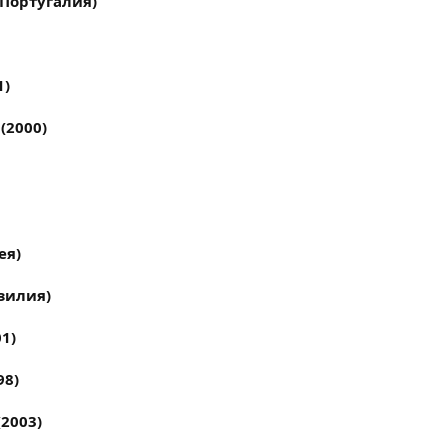
 Португалия)
1)
(2000)
ея)
зилия)
1)
98)
2003)