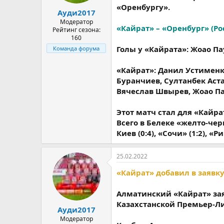
а
«Оренбургу».
Ауди2017
Модератор
«Кайрат» – «Оренбург» (Ро
Рейтинг сезона:
160
Голы у «Кайрата»: Жоао Па
Команда форума
«Кайрат»: Данил Устименко
Буранчиев, Султанбек Аст
Вячеслав Швырев, Жоао Па
Этот матч стал для «Кайр
Всего в Белеке «желто-чер
Киев (0:4), «Сочи» (1:2), «Ри
25.02.2022
«Кайрат» добавил в заявку
Алматинский «Кайрат» за
Казахстанской Премьер-Ли
Ауди2017
Модератор