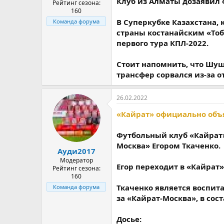
Клуб из Алматы дозаявил 
Рейтинг сезона:
160
В Суперкубке Казахстана,
Команда форума
страны костанайским «Тоб
первого тура КПЛ-2022.
Стоит напомнить, что Шуш
трансфер сорвался из-за 
26.02.2022
«Кайрат» официально объ
Футбольный клуб «Кайрат
Москва» Егором Ткаченко.
Ауди2017
Модератор
Егор переходит в «Кайрат»
Рейтинг сезона:
160
Ткаченко является воспит
Команда форума
за «Кайрат-Москва», в сос
Досье: