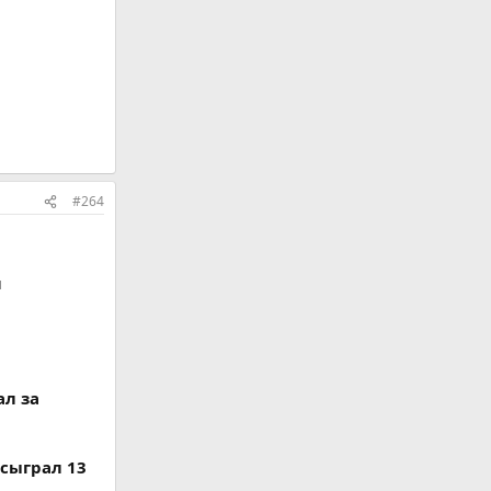
#264
м
ал за
 сыграл 13