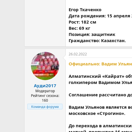
Егор Ткаченко
Дата рождения: 15 апреля 
Рост: 182 см
Вес: 69 кг
Позиция: защитник
Гражданство: Казахстан.
26.02.2022
Официально: Вадим Ульяно
Алматинский «Кайрат» об
голкипером Вадимом Уль
Ауди2017
Модератор
Соглашение рассчитано до 
Рейтинг сезона:
160
Вадим Ульянов является 
Команда форума
московское «Строгино».
До перехода в алматинский
матчей, пропустил 16 мяче