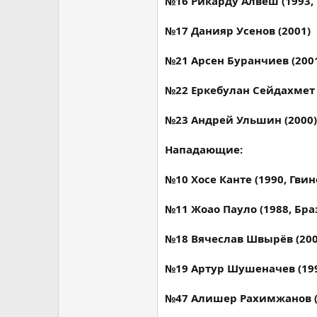
№16 Рикарду Алвеш (1993,
№17 Данияр Усенов (2001)
№21 Арсен Буранчиев (200
№22 Еркебулан Сейдахмет 
№23 Андрей Ульшин (2000)
Нападающие:
№10 Хосе Канте (1990, Гвин
№11 Жоао Пауло (1988, Бра
№18 Вячеслав Швырёв (200
№19 Артур Шушеначев (19
№47 Алишер Рахимжанов (