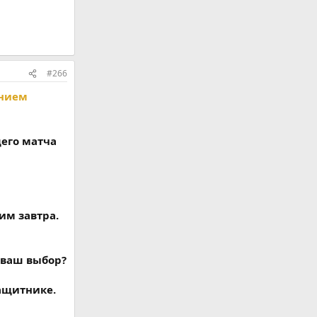
#266
ением
его матча
им завтра.
 ваш выбор?
защитнике.