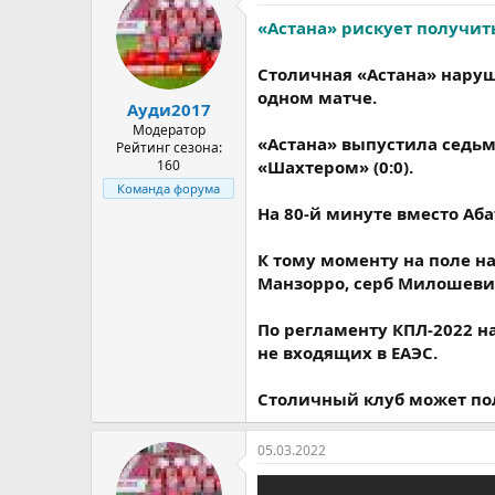
«Астана» рискует получить
Столичная «Астана» наруш
одном матче.
Ауди2017
Модератор
«Астана» выпустила седьм
Рейтинг сезона:
160
«Шахтером» (0:0).
Команда форума
На 80-й минуте вместо Аб
К тому моменту на поле н
Манзорро, серб Милошевич
По регламенту КПЛ-2022 на
не входящих в ЕАЭС.
Столичный клуб может по
05.03.2022