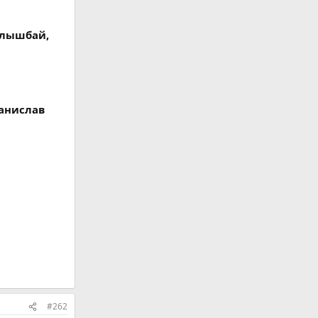
гылышбай,
танислав
#262