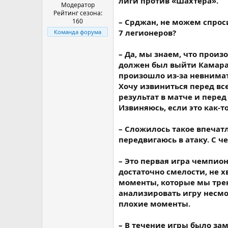
лиги против «Шахтера».
Модератор
Рейтинг сезона:
160
– Срджан, не можем спрос
7 легионеров?
Команда форума
– Да, мы знаем, что произ
должен был выйти Камара, 
произошло из-за невнимат
Хочу извиниться перед вс
результат в матче и перед
Извиняюсь, если это как-
– Сложилось такое впечатл
передвигаюсь в атаку. С че
– Это первая игра чемпион
достаточно смелости, не х
моменты, которые мы трен
анализировать игру несмо
плохие моменты.
– В течение игры было зам