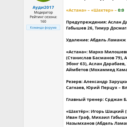
а
Ауди2017
«Астана» – «Шахтер» –
0:0
Модератор
Рейтинг сезона:
160
Предупреждения: Аслан Да
Габышев 26, Тимур Досмаг
Команда форума
Удаление: Абдель Ламанж
«Астана»: Марко Милошеви
(Станислав Басманов 79), А
Эбонг 63), Аслан Дарабаев
Аймбетов (Мохаммед Камар
Резерв: Александр Заруцки
Сагнаев, Юрий Перцух – В
Главный тренер: Срджан Б
«Шахтёр»: Игорь Шацкий (В
Иван Граф, Михаил Габыше
Назымханов (Абдель Ламан