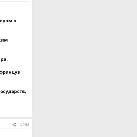
ерам в
ким
ра.
 француз
осударств,
#264