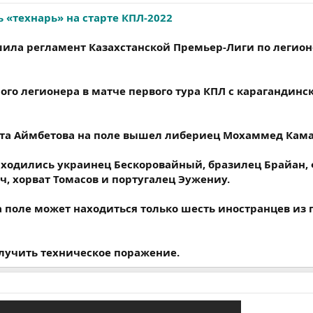
 «технарь» на старте КПЛ-2022
ила регламент Казахстанской Премьер-Лиги по легион
ого легионера в матче первого тура КПЛ с карагандинс
ата Аймбетова на поле вышел либериец Мохаммед Кама
аходились украинец Бескоровайный, бразилец Брайан,
, хорват Томасов и португалец Эужениу.
 поле может находиться только шесть иностранцев из г
лучить техническое поражение.