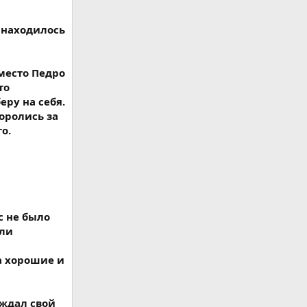
о находилось
вместо Педро
то
еру на себя.
оролись за
о.
с не было
ыли
а хорошие и
ождал свой