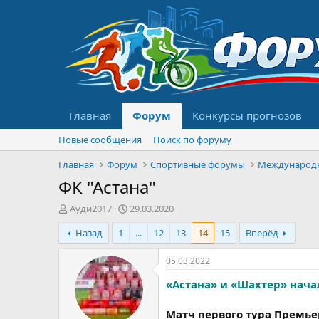
Главная
Форум
Конкурсы прогнозов
Новые сообщения
Поиск по форуму
Главная
Форум
Спортивные форумы
Международ
ФК "Астана"
А
Д
Ауди2017
29.03.2020
в
а
Назад
1
...
12
13
14
15
Вперёд
т
т
о
а
р
н
05.03.2022
т
а
«Астана» и «Шахтер» нача
е
ч
м
а
ы
л
Матч первого тура Премье