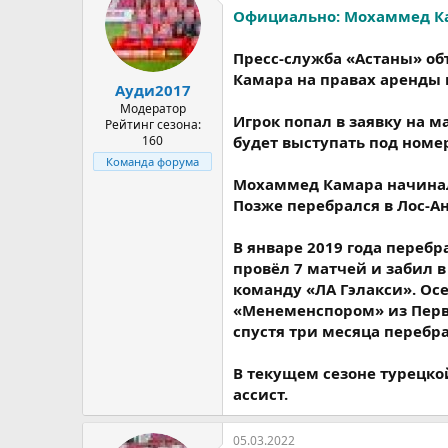
Официально: Мохаммед Ка
Пресс-служба «Астаны» об
Камара на правах аренды 
Ауди2017
Модератор
Игрок попал в заявку на 
Рейтинг сезона:
160
будет выступать под номе
Команда форума
Мохаммед Камара начинал
Позже перебрался в Лос-А
В январе 2019 года переб
провёл 7 матчей и забил в
команду «ЛА Гэлакси». Осе
«Менеменспором» из Перво
спустя три месяца перебра
В текущем сезоне турецко
ассист.
05.03.2022