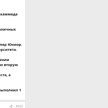
Мохаммеда
толичных
йлер Юниор.
рситета.
мании
во вторую
ста, а
 выполнил 1
#263