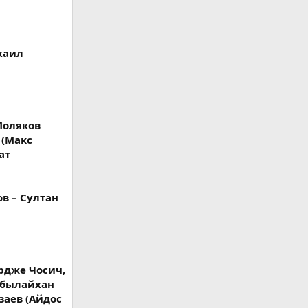
хаил
Поляков
 (Макс
ат
ов – Султан
ордже Чосич,
Абылайхан
заев (Айдос