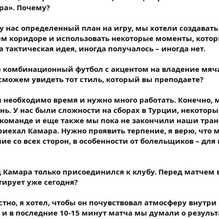
ра». Почему?
о у нас определенный план на игру, мы хотели создавать
ем коридоре и использовать некоторые моменты, кото
а тактическая идея, иногда получалось – иногда нет.
е комбинационный футбол с акцентом на владение мяч
 сможем увидеть тот стиль, который вы преподаете?
 и необходимо время и нужно много работать. Конечно, 
ь. У нас были сложности на сборах в Турции, некоторы
 команде и еще также мы пока не закончили наши тра
риехал Камара. Нужно проявить терпение, я верю, что 
ие со всех сторон, в особенности от болельщиков – для
 Камара только присоединился к клубу. Перед матчем 
тирует уже сегодня?
стно, я хотел, чтобы он почувствовал атмосферу внутри
 и в последние 10-15 минут матча мы думали о результа