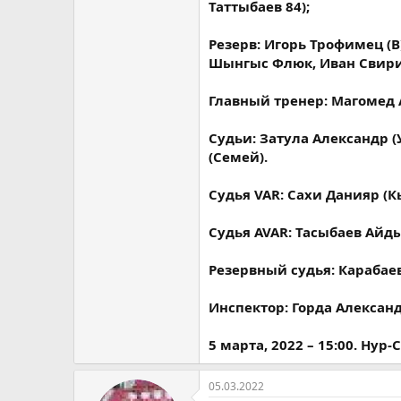
Таттыбаев 84);
Резерв: Игорь Трофимец (
Шынгыс Флюк, Иван Свири
Главный тренер: Магомед 
Судьи: Затула Александр (
(Семей).
Судья VAR: Сахи Данияр (К
Судья AVAR: Тасыбаев Айды
Резервный судья: Карабаев
Инспектор: Горда Алексан
5 марта, 2022 – 15:00. Нур-
05.03.2022