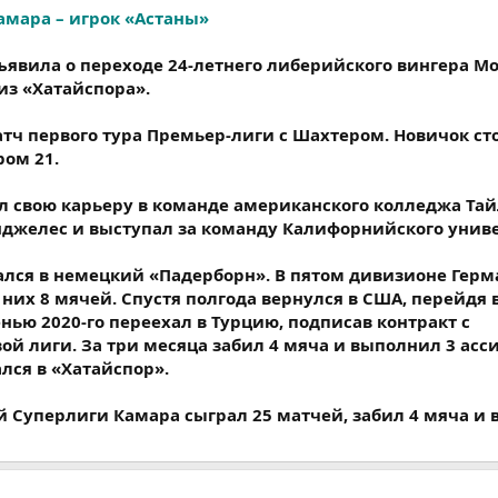
мара – игрок «Астаны»
ъявила о переходе 24-летнего либерийского вингера 
из «Хатайспора».
матч первого тура Премьер-лиги с Шахтером. Новичок с
ром 21.
 свою карьеру в команде американского колледжа Та
нджелес и выступал за команду Калифорнийского униве
рался в немецкий «Падерборн». В пятом дивизионе Гер
 них 8 мячей. Спустя полгода вернулся в США, перейдя 
нью 2020-го переехал в Турцию, подписав контракт с
й лиги. За три месяца забил 4 мяча и выполнил 3 асси
лся в «Хатайспор».
й Суперлиги Камара сыграл 25 матчей, забил 4 мяча и