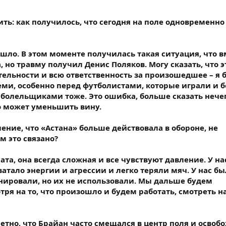
ить: как получилось, что сегодня на поле одновременн
ошло. В этом моменте получилась такая ситуация, что 
но травму получил Денис Поляков. Могу сказать, что э
ельности и всю ответственность за произошедшее – я б
еми, особенно перед футболистами, которые играли и б
 болельщиками тоже. Это ошибка, больше сказать нечег
то может уменьшить вину.
ение, что «Астана» больше действовала в обороне, не
м это связано?
ата, она всегда сложная и все чувствуют давление. У на
ватало энергии и агрессии и легко теряли мяч. У нас б
ировали, но их не использовали. Мы дальше будем
тря на то, что произошло и будем работать, смотреть н
етно, что Брайан часто смещался в центр поля и освоб