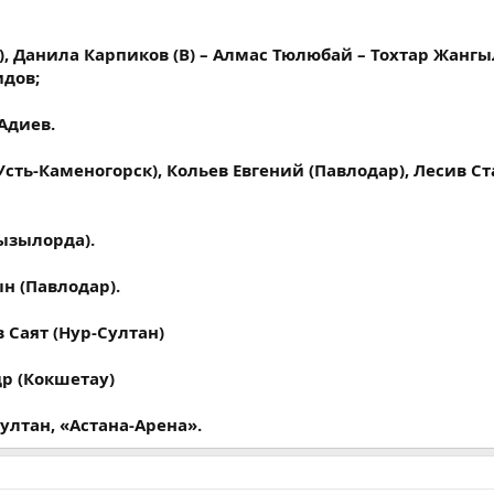
В), Данила Карпиков (В) – Алмас Тюлюбай – Тохтар Жан
дов;
Адиев.
Усть-Каменогорск), Кольев Евгений (Павлодар), Лесив С
ызылорда).
н (Павлодар).
 Саят (Нур-Султан)
др (Кокшетау)
Султан, «Астана-Арена».