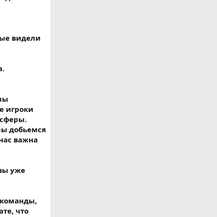
рые видели
а.
мы
е игроки
нсферы.
мы добьемся
 нас важна
вы уже
 команды,
те, что