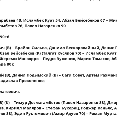
рабаев 43, Исламбек Куат 54, Абзал Бейсебеков 67 – Ми
амбетов 76, Павел Назаренко 90
 90+6
ч (В) – Брайан Сильва, Даниил Бескоровайный, Денис 
бзал Бейсебеков (К) (Талгат Кусяпов 70) – Исламбек Куат
, Жереми Манзорро – Педро Эуженио, Марин Томасов, Аб
а 80);
й (В), Данил Подымский (В) – Саги Совет, Артём Рахман
ладислав Прокопенко;
лагоевич.
) (К) – Тимур Досмагамбетов (Павел Назаренко 88), Дж
в, Кирилл Маляров – Стефан Букорац, Роджер Каньяс, 
ж 88), Эдин Рустемович (Амир Адуев 70) – Роман Мурта