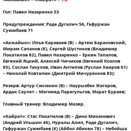
Гол: Павел Назаренко 53
Предупреждения: Раде Дугалич 56, Гафуржан
Суюмбаев 71
«Акжайык»: Илья Караваев (В) – Артем Барановский,
Мирам Сапанов (К), Сергей Шустиков (Владимир
Покатилов 82), Павел Назаренко – Еркин Тапалов,
Евгений Яцкий, Алексей Чичиков (Евгений Козлов
65), Сослан Такулов, Иван Антипов (Руслан Хаиров 61)
– Николай Ковталюк (Дмитрий Мичуренков 83);
Резерв: Артур Сюсюкин (В) – Наурызбек Жагоров,
Ардак Саулет – Магомед Парагульгов, Марат Бураев;
Главный тренер: Владимир Мазяр.
«Кайрат»: Стас Покатилов (В) – Дино Миканович
(Андрей Ульшин 46), Нуралы Алип, Раде Дугалич,
Гафуржан Суюмбаев (К) (Айбол Абикен 78) – Небойша