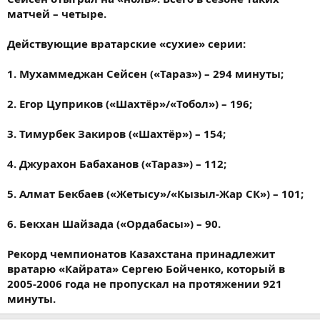
матчей – четыре.
Действующие вратарские «сухие» серии:
1. Мухаммеджан Сейсен («Тараз») – 294 минуты;
2. Егор Цуприков («Шахтёр»/«Тобол») – 196;
3. Тимурбек Закиров («Шахтёр») – 154;
4. Джурахон Бабаханов («Тараз») – 112;
5. Алмат Бекбаев («Жетысу»/«Кызыл-Жар СК») – 101;
6. Бекхан Шайзада («Ордабасы») – 90.
Рекорд чемпионатов Казахстана принадлежит
вратарю «Кайрата» Сергею Бойченко, который в
2005-2006 года не пропускал на протяжении 921
минуты.