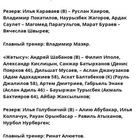
Резерв: Илья Караваев (В) – Руслан Хаиров,
Владимир Покатилов, Наурызбек Жагоров, Ардак
Саулет – Магомед Парагульгов, Марат Бураев –
Вячеслав Швырев;
Главный тренер: Владимир Мазяр.
«Жетысу»: Андрей Шабанов (В) – Филип Иполе,
Александр Кислицын, Санжар Батырханов (Денис
Поярков 46), Дильшат Мусаев, – Аслан Джанузаков
(Адам Адахаджиев 58), Асхат Балтабеков (К) (Рауль
Джалилов 58), Артем Дмитриев, Габрьель Энаке
(Аслан Адиль 46) – Бауыржан Турысбек (Акмаль
Бахтияров 64)​, Айбар Жаксылыков;
Резерв: Илья Голубничий (В) – Алию Абубакар, Илья
Колпачук, Рауан Орынбасар – Равиль Атыханов,
Нурбол Нурберген;
Главный тренер: Ринат Алюетов.