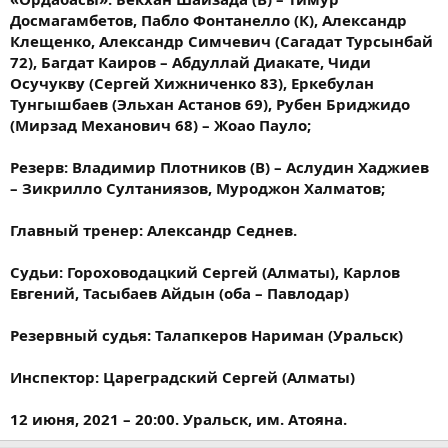
Досмагамбетов​, Пабло Фонтанелло (К), Александр
Клещенко, Александр Симчевич (Сагадат Турсынбай
72), Багдат Каиров – Абдуллай Диакате, ​Чиди
Осучукву (Сергей Хижниченко 83), Еркебулан
Тунгышбаев (Эльхан Астанов 69), Рубен Бриджидо
(Мирзад Механович 68) – Жоао Пауло;
Резерв: Владимир Плотников (В) – Аслудин Хаджиев
– Зикрилло Султаниязов, Муроджон Халматов;
Главный тренер: Александр Седнев.
Судьи: Гороховодацкий Сергей (Алматы), Карлов
Евгений, Тасыбаев Айдын (оба – Павлодар)
Резервный судья: Талапкеров Нариман (Уральск)
Инспектор: Цареградский Сергей (Алматы)
12 июня, 2021 – 20:00. Уральск, им. Атояна.