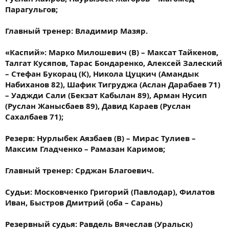
Парагульгов;
Главный тренер: Владимир Мазяр.
«Каспий»: Марко Милошевич (В) – Максат Тайкенов,
Талгат Кусяпов, Тарас Бондаренко, Алексей Залеский
– Стефан Букорац (К), Никола Цуцкич (Амандык
Набиханов 82), Шафик Тигруджа (Аслан Дарабаев 71)
– Уаджди Сали (Бекзат Кабылан 89), Арман Нусип
(Руслан Жанысбаев 89), Давид Караев (Руслан
Сахалбаев 71);
Резерв: Нурлыбек Аязбаев (В) – Мирас Тулиев –
Максим Гладченко – Рамазан Каримов;
Главный тренер: Срджан Благоевич.
Судьи: Московченко Григорий (Павлодар), Филатов
Иван, Быстров Дмитрий (оба – Сарань)
Резервный судья: Равдель Вячеслав (Уральск)