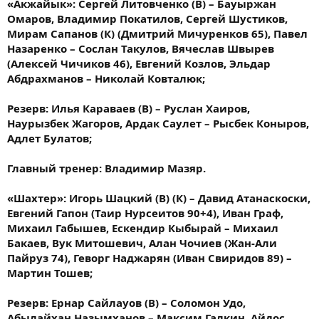
«Акжайык»: Сергей Литовченко (В) – Бауыржан
Омаров, Владимир Покатилов, Сергей Шустиков,
Мирам Сапанов (К) (Дмитрий Мичуренков 65), Павел
Назаренко – Сослан Такулов, Вячеслав Швырев
(Алексей Чичиков 46), Евгений Козлов, Эльдар
Абдрахманов – Николай Ковталюк;
Резерв: Илья Караваев (В) – Руслан Хаиров,
Наурызбек Жагоров, Ардак Саулет – Рысбек Коныров,
Адлет Булатов;
Главный тренер: Владимир Мазяр.
«Шахтер»: Игорь Шацкий (В) (К) – Давид Атанаскоски,
Евгений Гапон (Таир Нурсеитов 90+4), Иван Граф​,
Михаил Габышев, Ескендир Кыбырай – Михаил
Бакаев, Вук Митошевич, Алан Чочиев (Жан-Али
Пайруз 74), Геворг Наджарян (Иван Свиридов 89) –
Мартин Тошев;
Резерв: Ернар Сайлауов (В) – ​Соломон Удо,
Абылайхан Назымханов – Максим Галкин, Айдос