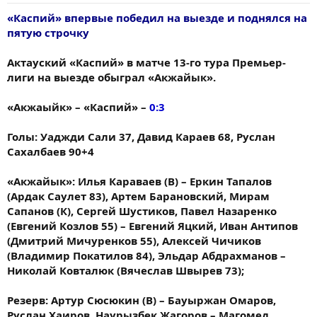
«Каспий» впервые победил на выезде и поднялся на
пятую строчку
Актауский «Каспий» в матче 13-го тура Премьер-
лиги на выезде обыграл «Акжайык».
«Акжаыйк» – «Каспий» –
0:3
Голы: Уаджди Сали 37, Давид Караев 68, Руслан
Сахалбаев 90+4
«Акжайык»: Илья Караваев (В) – Еркин Тапалов
(Ардак Саулет 83), Артем Барановский, Мирам
Сапанов (К), Сергей Шустиков, Павел Назаренко
(Евгений Козлов 55) – Евгений Яцкий, Иван Антипов
(Дмитрий Мичуренков 55), Алексей Чичиков
(Владимир Покатилов 84), Эльдар Абдрахманов –
Николай Ковталюк (Вячеслав Швырев 73);
Резерв: Артур Сюсюкин (В) – Бауыржан Омаров,
Руслан Хаиров, Наурызбек Жагоров – Магомед