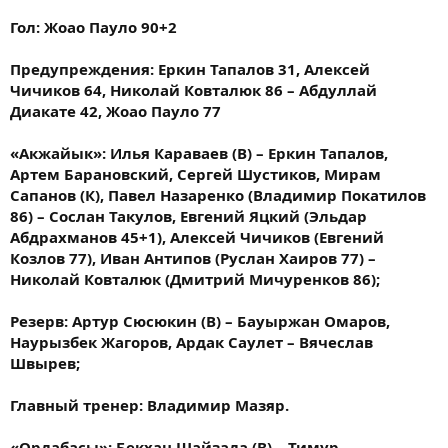
Гол: Жоао Пауло 90+2
Предупреждения: Еркин Тапалов 31, Алексей
Чичиков 64, Николай Ковталюк 86 – Абдуллай
Диакате 42, Жоао Пауло 77
«Акжайык»: Илья Караваев (В) – Еркин Тапалов,
Артем Барановский, Сергей Шустиков, Мирам
Сапанов (К), Павел Назаренко (Владимир Покатилов
86) – Сослан Такулов, Евгений Яцкий (Эльдар
Абдрахманов 45+1), Алексей Чичиков (Евгений
Козлов 77), Иван Антипов (Руслан Хаиров 77) –
Николай Ковталюк (Дмитрий Мичуренков 86);
Резерв: Артур Сюсюкин (В) – Бауыржан Омаров,
Наурызбек Жагоров, Ардак Саулет – Вячеслав
Швырев;
Главный тренер: Владимир Мазяр.
«Ордабасы»: Бекхан Шайзада (В) – Тимур