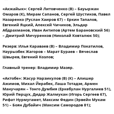
«Акжайык»: Сергей Литовченко (В) – Бауыржан
Омаров (К), Мирам Сапанов, Сергей Шустиков, Павел
Назаренко (Руслан Хаиров 67) – Еркин Тапалов,
Евгений Яцкий, Алексей Чичиков, Эльдар
Абдрахманов, Иван Антипов (Артем Барановский 56)
– Дмитрий Мичуренков (Николай Ковталюк 50);
Резерв: Илья Караваев (В) – Владимир Покатилов,
Наурызбек Жагоров – Марат Бураев – Вячеслав
Швырев, Евгений Козлов;
Главный тренер: Владимир Мазяр.
«Актобе»: Жасур Нарзикулов (В) (К) – Алишер
Ажимов, Михал Йерабек, Лаша Тотадзе, Армен
Манучарян – Тонго Думбия (Еркебулан Нургалиев 51),
Юрий Перцух, Дидар Жалмукан (Игорь Сергеев 67),
Рифат Нурмугамет, Максим Федин (Эрвейн Мукам
51) – Боян Дубайич (Максим Самородов 81);