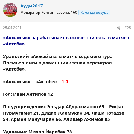
Ауди2017
Модератор
Рейтинг сезона: 160
Команда форума
25.04.2021
#25
«Акжайык» зарабатывает важные три очка в матче с
«Актобе»
Уральский «Акжайык» в матче седьмого тура
Премьер-лиги в домашних стенах переиграл
«Актобе».
«Акжайык» – «Актобе» –
1:0
Гол: Иван Антипов 12
Предупреждения: Эльдар Абдрахманов 65 – Рифат
Нурмугамет 21, Дидар Жалмукан 34, Лаша Тотадзе
54, Армен Манучарян 66, Алишер Ажимов 85
Удаление: Михал Йерабек 78