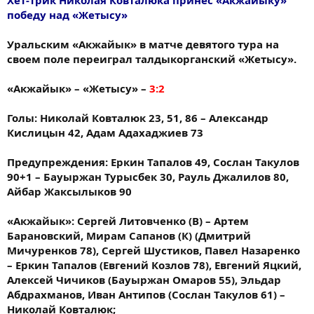
победу над «Жетысу»
Уральским «Акжайык» в матче девятого тура на
своем поле переиграл талдыкорганский «Жетысу».
«Акжайык» – «Жетысу» –
3:2
Голы: Николай Ковталюк 23, 51, 86 – Александр
Кислицын 42, Адам Адахаджиев 73
Предупреждения: Еркин Тапалов 49, Сослан Такулов
90+1 – Бауыржан Турысбек 30, Рауль Джалилов 80,
Айбар Жаксылыков 90
«Акжайык»: Сергей Литовченко (В) – Артем
Барановский, Мирам Сапанов (К) (Дмитрий
Мичуренков 78), Сергей Шустиков, Павел Назаренко
– Еркин Тапалов (Евгений Козлов 78), Евгений Яцкий,
Алексей Чичиков (Бауыржан Омаров 55), Эльдар
Абдрахманов, Иван Антипов (Сослан Такулов 61) –
Николай Ковталюк;