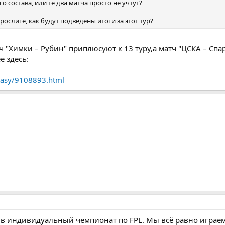
о состава, или те два матча просто не учтут?
ослиге, как будут подведены итоги за этот тур?
тч "Химки – Рубин" приплюсуют к 13 туру,а матч "ЦСКА – Спа
е здесь:
ntasy/9108893.html
и в индивидуальный чемпионат по FPL. Мы всё равно игра