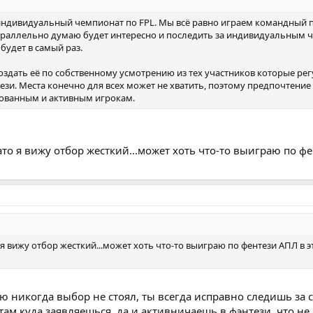
 индивидуальный чемпионат по FPL. Мы всё равно играем командный 
параллельно думаю будет интересно и последить за индивидуальным 
будет в самый раз.
здать её по собственному усмотрению из тех участников которые рег
ези. Места конечно для всех может не хватить, поэтому предпочтение
сованным и активным игрокам.
.ато я вижу отбор жесткий...может хоть что-то выиграю по ф
о я вижу отбор жесткий...может хоть что-то выиграю по фентези АПЛ в 
ию никогда выбор не стоял, ты всегда исправно следишь за 
ам куда заявляешься, да и активничаешь в фэнтези, что не