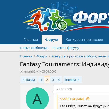
Главная
Форум
Конкурсы прогнозов
Новые сообщения
Поиск по форуму
Главная
Форум
Fantasy Tournaments: Индивид
А
Д
nikan62
05.04.2009
в
а
Назад
1
2
3
4
Вперёд
т
т
о
а
р
н
27.05.2009
т
а
A
е
ч
SAXAR сказал(а):
м
а
Кто-нибудь знает как будут учи
ы
л