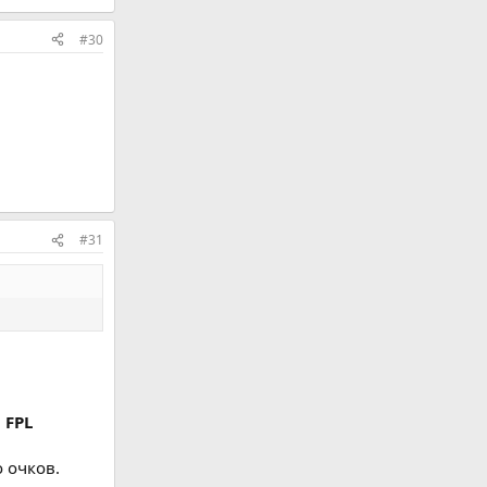
#30
#31
 FPL
 очков.