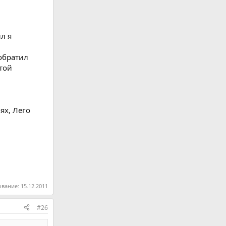
л я
 обратил
этой
ях, Лего
ование:
15.12.2011
#26