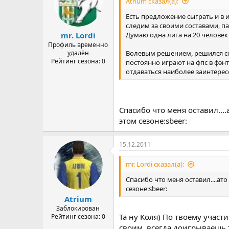
Atrium сказал(а):
Есть предложение сыграть и в
следим за своими составами, 
Думаю одна лига на 20 человек 
mr. Lordi
Профиль временно
Волевым решением, решился со
удалён
Рейтинг сезона: 0
постоянно играют на фпс в фэнт
отдаваться наиболее заинтере
Спасибо что меня оставил...
этом сезоне:sbeer:
15.12.2011
mr. Lordi сказал(а):
Спасибо что меня оставил....ат
сезоне:sbeer:
Atrium
Заблокирован
Та ну Коля) По твоему участ
Рейтинг сезона: 0
своим, всегда доигрываешь т