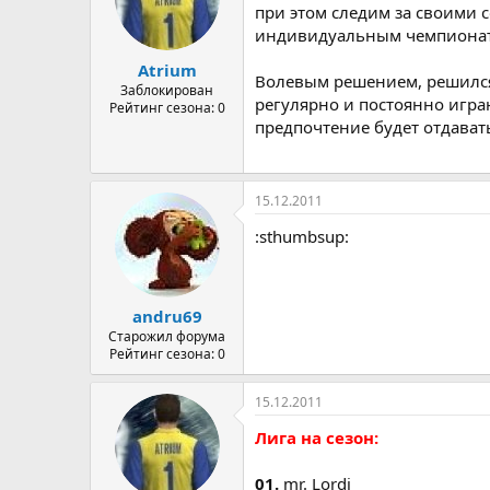
при этом следим за своими 
индивидуальным чемпионатом
Atrium
Волевым решением, решился 
Заблокирован
регулярно и постоянно играю
Рейтинг сезона: 0
предпочтение будет отдават
15.12.2011
:sthumbsup:
andru69
Старожил форума
Рейтинг сезона: 0
15.12.2011
Лига на сезон:
01.
mr. Lordi