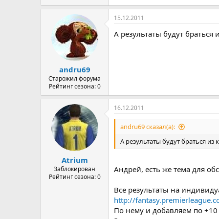
15.12.2011
А результаты будут браться 
andru69
Старожил форума
Рейтинг сезона: 0
16.12.2011
andru69 сказал(а):
А результаты будут браться из
Atrium
Андрей, есть же тема для о
Заблокирован
Рейтинг сезона: 0
Все результаты на индивид
http://fantasy.premierleague
По нему и добавляем по +10