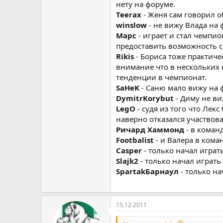
нету на форуме.
Teerax
- Женя сам говорил о
winslow
- не вижу Влада на 
Марс
- играет и стал чемпио
предоставить возможность с
Rikis
- Бориса тоже практиче
внимание что в нескольких к
тенденции в чемпионат.
SaHeK
- Саню мало вижу на ф
DymitrKorybut
- Диму не ви
LegO
- судя из того что Лек
наверно отказался участвова
Ричард Хаммонд
- в коман
Footbalist
- и Валера в кома
Casper
- только начал играть
Slajk2
- только начал играть 
SpartakБарнаул
- только на
15.12.2011