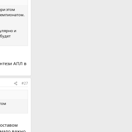
при этом
чемпионатом.
улярно и
 будет
ентези АПЛ в
#27
этом
составом
 мало важно.