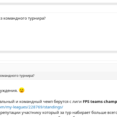
из командного турнира?
 командного турнира?
бсуждения.
уальный и командный чемп берутся с лиги
FPS teams champ
.com/my-leagues/228769/standings/
 репутации участнику который за тур набирает больше всего