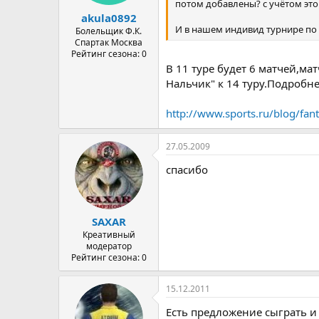
потом добавлены? с учётом этог
а
akula0892
И в нашем индивид турнире по р
Болельщик Ф.К.
Спартак Москва
Рейтинг сезона: 0
В 11 туре будет 6 матчей,ма
Нальчик" к 14 туру.Подробне
http://www.sports.ru/blog/fa
27.05.2009
спасибо
SAXAR
Креативный
модератор
Рейтинг сезона: 0
15.12.2011
Есть предложение сыграть 