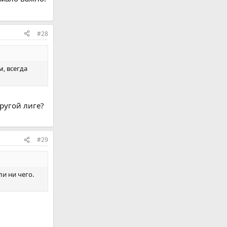
#28
м, всегда
ругой лиге?
#29
и ни чего.