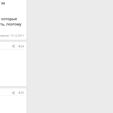
 за
в которые
ть, поэтому
ование:
15.12.2011
#24
#25