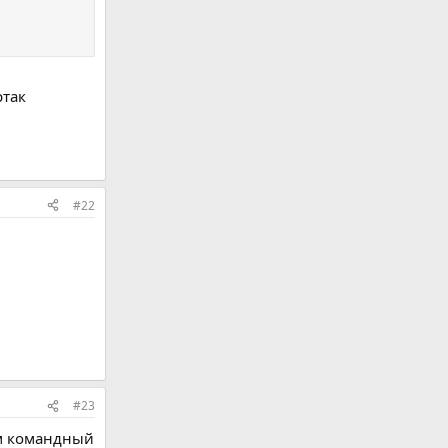
ртак
#22
#23
ем командный