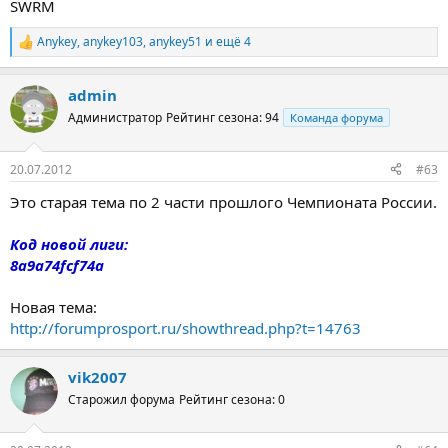
SWRM
Anykey
,
anykey103
,
anykey51
и ещё 4
Р
е
а
admin
к
ц
Администратор
Рейтинг сезона: 94
Команда форума
и
и
:
20.07.2012
#63
Это старая тема по 2 части прошлого Чемпионата России.
Код новой лиги:
8a9a74fcf74a
Новая тема:
http://forumprosport.ru/showthread.php?t=14763
vik2007
Старожил форума
Рейтинг сезона: 0