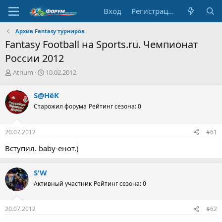
Вход
Регистрация
Архив Fantasy турниров
Fantasy Football на Sports.ru. Чемпионат
России 2012
А
Д
Atrium
10.02.2012
в
а
т
т
S@HёK
о
а
Старожил форума
Рейтинг сезона: 0
р
н
т
а
е
ч
20.07.2012
#61
м
а
ы
л
Вступил. baby-енот.)
а
S'W
Активный участник
Рейтинг сезона: 0
20.07.2012
#62