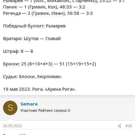
Рымарев — 1 (бол., Михайлис, Старченко), 25:22 — 3:1
Паник — 1 (Гривик, Кох), 48:33 — 3:2
Регенда — 2 (Гривик, Иван), 56:58 — 3:3
Победный буллит: Рымарев
Вратари: Шутов — Главай
Штраф: 8 — 8
Броски: 25 (8+10+4+3) — 51 (15+19+15+2)
Судьи: Блоски, Хюрлиман.
19 мая 2023. Рига. «Арена Рига».
Samara
S
Участник
Рейтинг сезона: 0
20.05.2023
#38