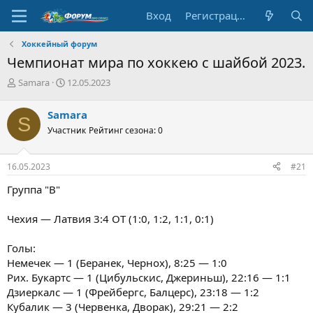
Вход
Регистрация
Хоккейный форум
Чемпионат мира по хоккею с шайбой 2023.
А
Д
Samara
12.05.2023
в
а
т
т
Samara
S
о
а
Участник
Рейтинг сезона: 0
р
н
т
а
е
ч
16.05.2023
#21
м
а
ы
л
Группа "В"
а
Чехия — Латвия 3:4 ОТ (1:0, 1:2, 1:1, 0:1)
Голы:
Немечек — 1 (Беранек, Чернох), 8:25 — 1:0
Рих. Букартс — 1 (Цибульскис, Джериньш), 22:16 — 1:1
Дзиеркалс — 1 (Фрейбергс, Балцерс), 23:18 — 1:2
Кубалик — 3 (Червенка, Дворак), 29:21 — 2:2