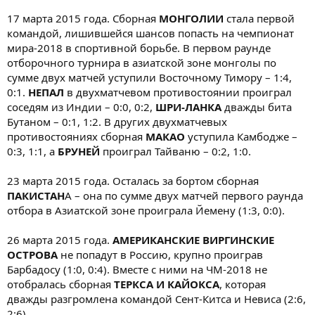
17 марта 2015 года. Сборная
МОНГОЛИИ
стала первой
командой, лишившейся шансов попасть на чемпионат
мира-2018 в спортивной борьбе. В первом раунде
отборочного турнира в азиатской зоне монголы по
сумме двух матчей уступили Восточному Тимору – 1:4,
0:1.
НЕПАЛ
в двухматчевом противостоянии проиграл
соседям из Индии – 0:0, 0:2,
ШРИ-ЛАНКА
дважды бита
Бутаном – 0:1, 1:2. В других двухматчевых
противостояниях сборная
МАКАО
уступила Камбодже –
0:3, 1:1, а
БРУНЕЙ
проиграл Тайваню – 0:2, 1:0.
23 марта 2015 года. Осталась за бортом сборная
ПАКИСТАН
А – она по сумме двух матчей первого раунда
отбора в Азиатской зоне проиграла Йемену (1:3, 0:0).
26 марта 2015 года.
АМЕРИКАНСКИЕ ВИРГИНСКИЕ
ОСТРОВА
не попадут в Россию, крупно проиграв
Барбадосу (1:0, 0:4). Вместе с ними на ЧМ-2018 не
отобралась сборная
ТЕРКСА И КАЙОКСА
, которая
дважды разгромлена командой Сент-Китса и Невиса (2:6,
2:6).