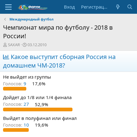
Вход
Регистрация
Международный футбол
Чемпионат мира по футболу - 2018 в
России!
А
Д
SAXAR
03.12.2010
в
а
т
Какое выступит сборная Россия на
т
о
а
домашнем ЧМ-2018?
р
н
т
а
Не выйдет из группы
е
ч
м
а
Голосов:
9
17,6%
ы
л
а
Дойдет до 1/8 или 1/4 финала
Голосов:
27
52,9%
Выйдет в полуфинал или финал
Голосов:
10
19,6%