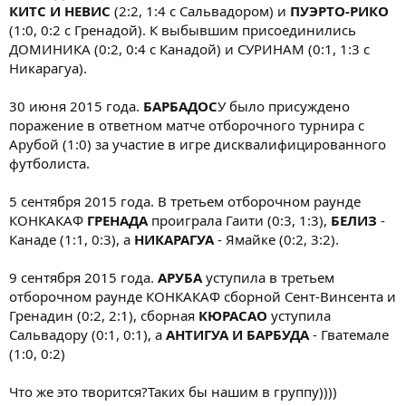
КИТС И НЕВИС
(2:2, 1:4 с Сальвадором) и
ПУЭРТО-РИКО
(1:0, 0:2 с Гренадой). К выбывшим присоединились
ДОМИНИКА (0:2, 0:4 с Канадой) и СУРИНАМ (0:1, 1:3 с
Никарагуа).
30 июня 2015 года.
БАРБАДОС
У было присуждено
поражение в ответном матче отборочного турнира с
Арубой (1:0) за участие в игре дисквалифицированного
футболиста.
5 сентября 2015 года. В третьем отборочном раунде
КОНКАКАФ
ГРЕНАДА
проиграла Гаити (0:3, 1:3),
БЕЛИЗ
-
Канаде (1:1, 0:3), а
НИКАРАГУА
- Ямайке (0:2, 3:2).
9 сентября 2015 года.
АРУБА
уступила в третьем
отборочном раунде КОНКАКАФ сборной Сент-Винсента и
Гренадин (0:2, 2:1), сборная
КЮРАСАО
уступила
Сальвадору (0:1, 0:1), а
АНТИГУА И БАРБУДА
- Гватемале
(1:0, 0:2)
Что же это творится?Таких бы нашим в группу))))