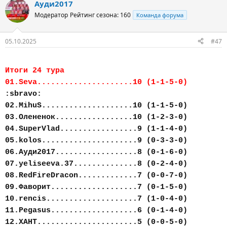
Ауди2017
Модератор
Рейтинг сезона: 160
Команда форума
05.10.2025
#47
Итоги 24 тура
01.Seva.....................10 (1-1-5-0)
:sbravo:
02.MihuS....................10 (1-1-5-0)
03.Олененок.................10 (1-2-3-0)
04.SuperVlad.................9 (1-1-4-0)
05.kolos.....................9 (0-3-3-0)
06.Ауди2017..................8 (0-1-6-0)
07.yeliseeva.37..............8 (0-2-4-0)
08.RedFireDracon.............7 (0-0-7-0)
09.Фаворит...................7 (0-1-5-0)
10.rencis....................7 (1-0-4-0)
11.Pegasus...................6 (0-1-4-0)
12.ХАНТ......................5 (0-0-5-0)