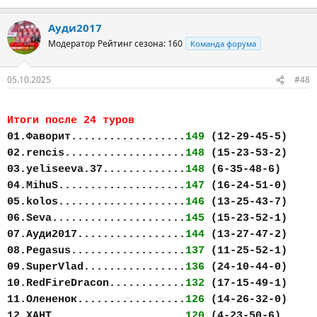
Ауди2017
Модератор
Рейтинг сезона: 160
Команда форума
05.10.2025
#48
Итоги после 24 туров
01.Фаворит..................
149
(12-29-45-5)
02.rencis...................
148
(15-23-53-2)
03.yeliseeva.37.............
148
(6-35-48-6)
04.MihuS....................
147
(16-24-51-0)
05.kolos....................
146
(13-25-43-7)
06.Seva.....................
145
(15-23-52-1)
07.Ауди2017.................
144
(13-27-47-2)
08.Pegasus..................
137
(11-25-52-1)
09.SuperVlad................
136
(24-10-44-0)
10.RedFireDracon............
132
(17-15-49-1)
11.Олененок.................
126
(14-26-32-0)
12.ХАНТ.....................
120
(4-23-50-6)