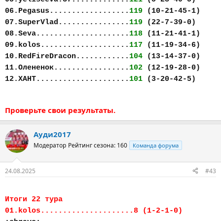
06.Pegasus..................
119
(10-21-45-1)
07.SuperVlad................
119
(22-7-39-0)
08.Seva.....................
118
(11-21-41-1)
09.kolos....................
117
(11-19-34-6)
10.RedFireDracon............
104
(13-14-37-0)
11.Олененок.................
102
(12-19-28-0)
12.ХАНТ.....................
101
(3-20-42-5)
Проверьте свои результаты.
Ауди2017
Модератор
Рейтинг сезона: 160
Команда форума
24.08.2025
#43
Итоги 22 тура
01.kolos.....................8 (1-2-1-0)