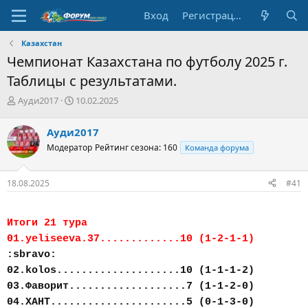
Вход
Регистрация
Казахстан
Чемпионат Казахстана по футболу 2025 г.
Таблицы с результатами.
А
Д
Ауди2017
10.02.2025
в
а
т
т
Ауди2017
о
а
Модератор
Рейтинг сезона: 160
Команда форума
р
н
т
а
е
ч
18.08.2025
#41
м
а
ы
л
а
Итоги 21 тура
01.yeliseeva.37.............10 (1-2-1-1)
:sbravo:
02.kolos....................10 (1-1-1-2)
03.Фаворит...................7 (1-1-2-0)
04.ХАНТ......................5 (0-1-3-0)