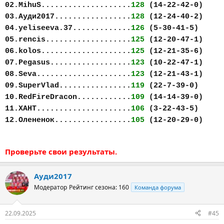
02.MihuS....................
128
(14-22-42-0)
03.Ауди2017.................
128
(12-24-40-2)
04.yeliseeva.37.............
126
(5-30-41-5)
05.rencis...................
125
(12-20-47-1)
06.kolos....................
125
(12-21-35-6)
07.Pegasus..................
123
(10-22-47-1)
08.Seva.....................
123
(12-21-43-1)
09.SuperVlad................
119
(22-7-39-0)
10.RedFireDracon............
109
(14-14-39-0)
11.ХАНТ.....................
106
(3-22-43-5)
12.Олененок.................
105
(12-20-29-0)
Проверьте свои результаты.
Ауди2017
Модератор
Рейтинг сезона: 160
Команда форума
22.09.2025
#45