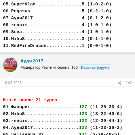
05.SuperVlad.................5 (1-0-2-0)
06.Pegasus...................5 (0-2-1-0)
07.Ауди2017..................4 (0-1-2-0)
08.rencis....................4 (1-0-1-0)
09.Seva......................4 (1-0-1-0)
10.MihuS.....................3 (0-1-1-0)
11.RedFireDracon.............1 (0-0-1-0)
Ауди2017
Модератор
Рейтинг сезона: 160
Команда форума
18.08.2025
#42
Итоги после 21 туров
01.Фаворит..................
127
(11-25-36-4)
02.MihuS....................
123
(13-22-40-0)
03.rencis...................
122
(12-20-44-1)
04.Ауди2017.................
122
(11-23-39-2)
05.yeliseeva.37.............
121
(5-28-40-5)