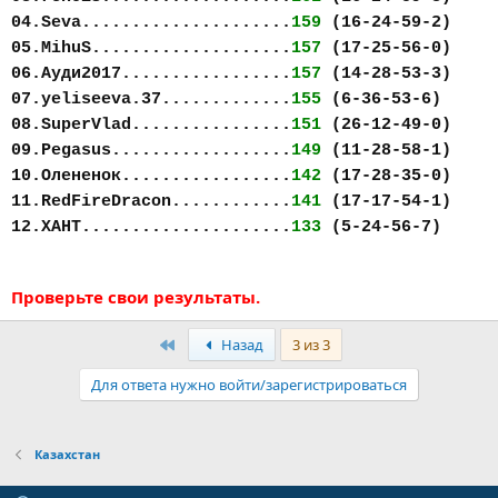
04.Seva.....................
159
(16-24-59-2)
05.MihuS....................
157
(17-25-56-0)
06.Ауди2017.................
157
(14-28-53-3)
07.yeliseeva.37.............
155
(6-36-53-6)
08.SuperVlad................
151
(26-12-49-0)
09.Pegasus..................
149
(11-28-58-1)
10.Олененок.................
142
(17-28-35-0)
11.RedFireDracon............
141
(17-17-54-1)
12.ХАНТ.....................
133
(5-24-56-7)
Проверьте свои результаты.
Первый
Назад
3 из 3
Для ответа нужно войти/зарегистрироваться
Казахстан