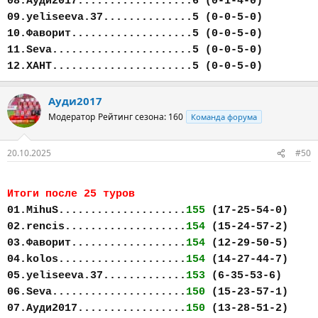
08.Ауди2017..................6 (0-1-4-0)
09.yeliseeva.37..............5 (0-0-5-0)
10.Фаворит...................5 (0-0-5-0)
11.Seva......................5 (0-0-5-0)
12.ХАНТ......................5 (0-0-5-0)
Ауди2017
Модератор
Рейтинг сезона: 160
Команда форума
20.10.2025
#50
Итоги после 25 туров
01.MihuS....................
155
(17-25-54-0)
02.rencis...................
154
(15-24-57-2)
03.Фаворит..................
154
(12-29-50-5)
04.kolos....................
154
(14-27-44-7)
05.yeliseeva.37.............
153
(6-35-53-6)
06.Seva.....................
150
(15-23-57-1)
07.Ауди2017.................
150
(13-28-51-2)