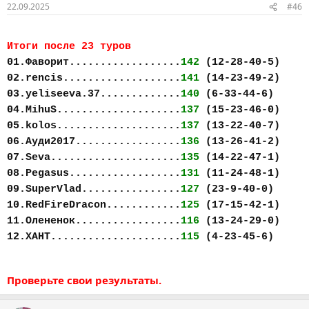
22.09.2025
#46
Итоги после 23 туров
01.Фаворит..................
142
(12-28-40-5)
02.rencis...................
141
(14-23-49-2)
03.yeliseeva.37.............
140
(6-33-44-6)
04.MihuS....................
137
(15-23-46-0)
05.kolos....................
137
(13-22-40-7)
06.Ауди2017.................
136
(13-26-41-2)
07.Seva.....................
135
(14-22-47-1)
08.Pegasus..................
131
(11-24-48-1)
09.SuperVlad................
127
(23-9-40-0)
10.RedFireDracon............
125
(17-15-42-1)
11.Олененок.................
116
(13-24-29-0)
12.ХАНТ.....................
115
(4-23-45-6)
Проверьте свои результаты.