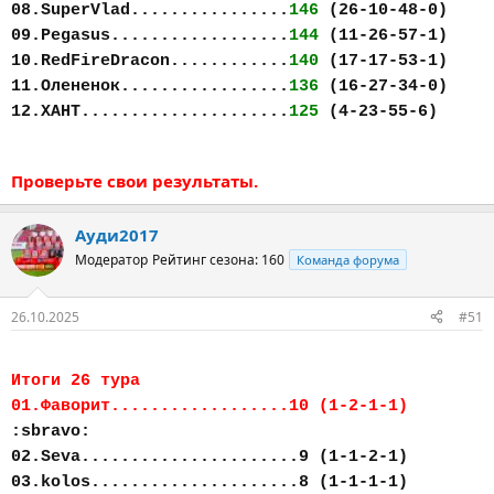
08.SuperVlad................
146
(26-10-48-0)
09.Pegasus..................
144
(11-26-57-1)
10.RedFireDracon............
140
(17-17-53-1)
11.Олененок.................
136
(16-27-34-0)
12.ХАНТ.....................
125
(4-23-55-6)
Проверьте свои результаты.
Ауди2017
Модератор
Рейтинг сезона: 160
Команда форума
26.10.2025
#51
Итоги 26 тура
01.Фаворит..................10 (1-2-1-1)
:sbravo:
02.Seva......................9 (1-1-2-1)
03.kolos.....................8 (1-1-1-1)