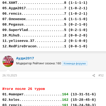
04.ХАНТ......................8 (1-1-1-1)
05.Ауди2017..................7 (1-0-2-1)
06.rencis....................7 (1-0-2-1)
07.Олененок..................6 (1-1-1-0)
08.Pegasus...................5 (0-2-1-0)
09.SuperVlad.................5 (0-2-1-0)
10.MihuS.....................2 (0-0-2-0)
11.yeliseeva.37..............2 (0-1-0-0)
12.RedFireDracon.............1 (0-0-1-0)
Ауди2017
Модератор
Рейтинг сезона: 160
Команда форума
26.10.2025
#52
Итоги после 26 туров
01.Фаворит..................
164
(13-31-51-6)
02.kolos....................
162
(15-28-45-8)
03.rencis...................
161
(16-24-59-3)