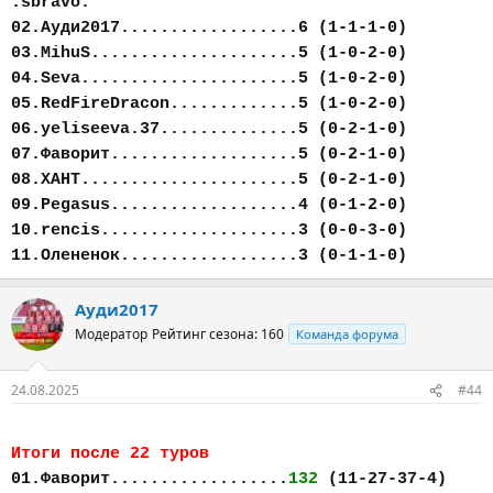
:sbravo:
02.Ауди2017..................6 (1-1-1-0)
03.MihuS.....................5 (1-0-2-0)
04.Seva......................5 (1-0-2-0)
05.RedFireDracon.............5 (1-0-2-0)
06.yeliseeva.37..............5 (0-2-1-0)
07.Фаворит...................5 (0-2-1-0)
08.ХАНТ......................5 (0-2-1-0)
09.Pegasus...................4 (0-1-2-0)
10.rencis....................3 (0-0-3-0)
11.Олененок..................3 (0-1-1-0)
Ауди2017
Модератор
Рейтинг сезона: 160
Команда форума
24.08.2025
#44
Итоги после 22 туров
01.Фаворит..................
132
(11-27-37-4)