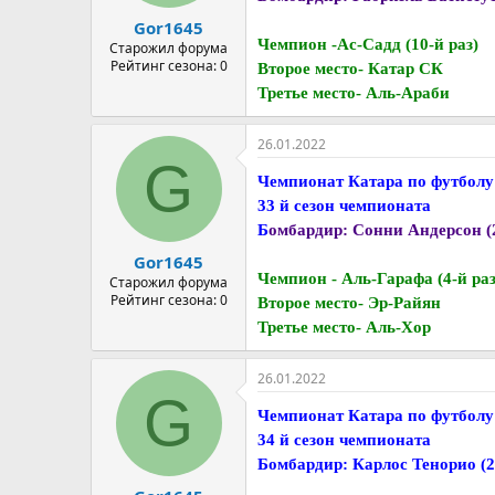
а
Gor1645
Чемпион -Ас-Садд (10-й раз)
Старожил форума
Рейтинг сезона: 0
Второе место- Катар СК
Третье место- Аль-Араби
26.01.2022
G
Чемпионат Катара по футболу
33 й сезон чемпионата
Б
омбардир: Сонни Андерсон (
Gor1645
Чемпион - Аль-Гарафа (4-й раз
Старожил форума
Рейтинг сезона: 0
Второе место- Эр-Райян
Третье место- Аль-Хор
26.01.2022
G
Чемпионат Катара по футболу
34 й сезон чемпионата
Бомбардир: Карлос Тенорио (2