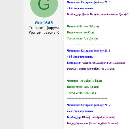
G
Чемпионат Катара по футболу 2015
43 й сезон чемпионата
Бомбардир: Дьоко Калуйитука (Аль-Ахли Доха) (2
Gor1645
Чемпион -Лехвия (4-й раз)
Старожил форума
Рейтинг сезона: 0
Второе место- Ас-Садд
Третье место- Аль-Джаиш
============================
Чемпионат Катара по футболу 2016
44 й сезон чемпионата
Бомбардир:
Абдерразак Хамдалла (Аль-Джаиш)
Родриго Табата (Эр-Райян) (по 21 мячу)
Чемпион - Эр-Райян (8-й раз)
Второе место- Аль-Джаиш
Третье место -Аль-Садд
============================
Чемпионат Катара по футболу 2017
45 й сезон чемпионата
Бомбардир:
Юссеф Эль-Араби (Лехвия)
Багдад Бунеджах (Аль-Садд) (по 24 мяча)