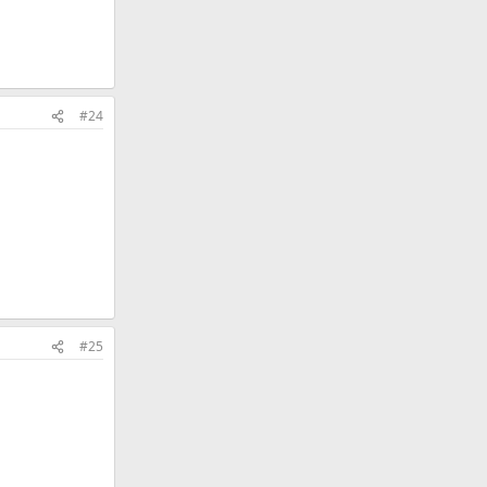
#24
#25