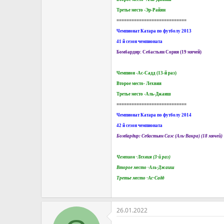
Третье место -Эр-Райян
============================
Чемпионат Катара по футболу 2013
41 й сезон чемпионата
Бомбардир: Себастьян Сория (19 мячей)
Чемпион -Ас-Садд (13-й раз)
Второе место- Лехвия
Третье место -Аль-Джаиш
============================
Чемпионат Катара по футболу 2014
42 й сезон чемпионата
Бомбардир: Себастьян Саэс (Аль-Вакра) (18 мячей)
Чемпион -Лехвия (3-й раз)
Второе место -Аль-Джаиш
Третье место -Ас-Садд
26.01.2022