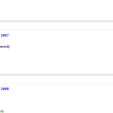
 2007
ячей)
 2008
з)