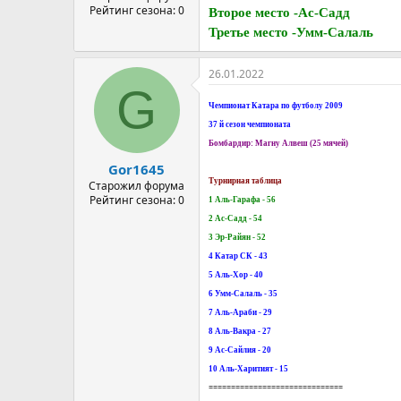
Рейтинг сезона: 0
Второе место -Ас-Садд
Третье место -Умм-Салаль
26.01.2022
G
Чемпионат Катара по футболу 2009
37 й сезон чемпионата
Бомбардир: Магну Алвеш (25 мячей)
Gor1645
Турнирная таблица
Старожил форума
Рейтинг сезона: 0
1 Аль-Гарафа - 56
2 Ас-Садд - 54
3 Эр-Райян - 52
4 Катар СК - 43
5 Аль-Хор - 40
6 Умм-Салаль - 35
7 Аль-Араби - 29
8 Аль-Вакра - 27
9 Ас-Сайлия - 20
10 Аль-Харитият - 15
==============================