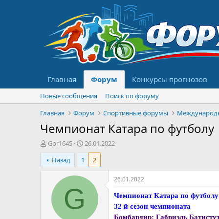
Главная
Форум
Конкурсы прогнозов
Новые сообщения
Поиск по форуму
Главная
Форум
Спортивные форумы
Международ
Чемпионат Катара по футболу
А
Д
Gor1645
26.01.2022
в
а
Назад
1
2
т
т
о
а
р
н
26.01.2022
т
а
G
е
ч
Чемпионат Катара по футболу
м
а
32 й сезон чемпионата
ы
л
Бомбардир: Габриэль Батистут