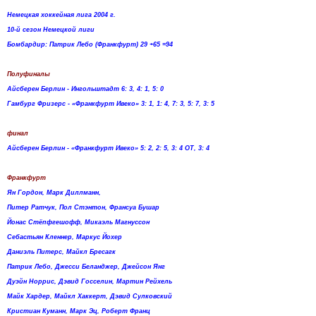
Немецкая хоккейная лига 2004 г.
10-й сезон Немецкой лиги
Бомбардир: Патрик Лебо (Франкфурт) 29 +65 =94
Полуфиналы
Айсберен Берлин - Ингольштадт 6: 3, 4: 1, 5: 0
Гамбург Фризерс - «Франкфурт Ивеко» 3: 1, 1: 4, 7: 3, 5: 7, 3: 5
финал
Айсберен Берлин - «Франкфурт Ивеко» 5: 2, 2: 5, 3: 4 ОТ, 3: 4
Франкфурт
Ян Гордон, Марк Диллманн,
Питер Ратчук, Пол Стэнтон, Франсуа Бушар
Йонас Стёпфгешофф, Микаэль Магнуссон
Себастьян Кленнер, Маркус Йохер
Даниэль Питерс, Майкл Бресагк
Патрик Лебо, Джесси Беланджер, Джейсон Янг
Дуэйн Норрис, Дэвид Госселин, Мартин Рейхель
Майк Хардер, Майкл Хаккерт, Дэвид Сулковский
Кристиан Куманн, Марк Эц, Роберт Франц