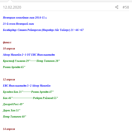
12.02.2020
#58
Немецкая хоккейная лига 2014-15 г.
21-й сезон Немецкой лиги
Бомбардир: Стивен Рейнпрехт (Нюрнберг Айс Тайгерс) 21 +46 =67
финал:
10 апреля
Адлер Мангейм 2–1 ОТ ERC Ингольштадт
Кристоф Ульманн 29"-------Петр Татичек 28"
Ронни Арендт 65"
12 апреля
ERC Ингольштадт 5–2 Адлер Мангейм
Брэндон Бак 21"---------Ронни Арендт 47"
Бак 46"-----------------------Роберт Рэймонд 55"
Джаред Росс 49"
Дерек Хан 51"
Петр Татичек 60"
14 апреля