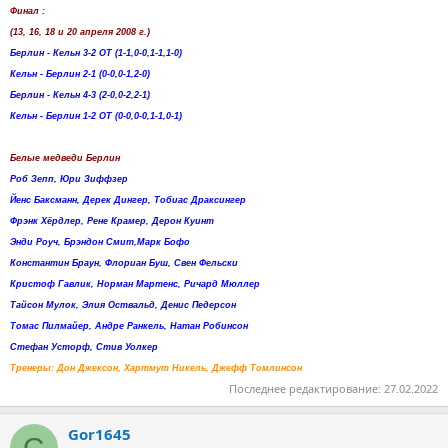
Финал :
(13, 16, 18 и 20 апреля 2008 г.)
Берлин - Кельн 3-2 ОТ (1-1,0-0,1-1,1-0)
Кельн - Берлин 2-1 (0-0,0-1,2-0)
Берлин - Кельн 4-3 (2-0,0-2,2-1)
Кельн - Берлин 1-2 ОТ (0-0,0-0,1-1,0-1)
Белые медведи Берлин
Роб Зепп, Юри Зиффзер
Йенс Баксманн, Дерек Дингер, Тобиас Драксингер
Фрэнк Хёрдлер, Рене Крамер, Дерон Куинт
Энди Роуч, Брэндон Смит,Марк Бофо
Константин Браун, Флориан Буш, Свен Фельски
Кристоф Гавлик, Норман Мартенс, Ричард Мюллер
Тайсон Мулок, Элия Оствальд, Денис Педерсон
Томас Пилмайер, Андре Ранкель, Натан Робинсон
Стефан Усторф, Стив Уолкер
Тренеры: Дон Джексон, Хартмут Никель, Джефф Томлинсон
Последнее редактирование:
27.02.2022
Gor1645
G