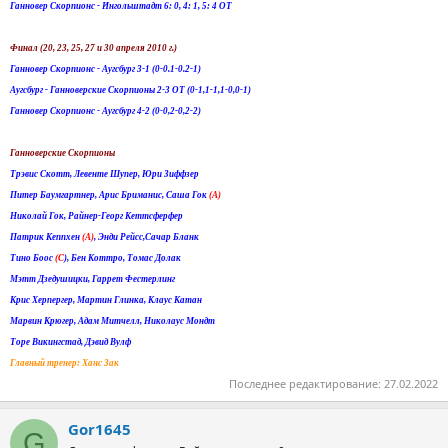
Ганновер Скорпионс - Ингольштадт 6: 0, 4: 1, 5: 4 ОТ
Финал (20, 23, 25, 27 и 30 апреля 2010 г.)
Ганновер Скорпионс - Аугсбург 3-1 (0-0.1-0.2-1)
Аугсбург - Ганноверские Скорпионы 2-3 ОТ (0-1,1-1,1-0,0-1)
Ганновер Скорпионс - Аугсбург 4-2 (0-0,2-0,2-2)
Ганноверские Скорпионы
Трэвис Скотт, Левенте Шупер, Юри Зиффзер
Питер Баумгартнер, Арис Бриманис, Саша Гок
(A)
Николай Гок, Райнер-Георг Кеттсферфер
Патрик Кеппхен
(A)
, Энди Рейсс,Сачар Бланк
Тино Боос
(С
), Бен Коттро, Томас Долак
Мэтт Дзедушицки, Гаррет Фестерлинг
Крис Херпергер, Мартин Глинка, Клаус Катан
Марвин Крюгер, Адам Митчелл, Николаус Мондт
Торе Викингстад, Дэвид Вулф
Главный тренер: Ханс Зак
Последнее редактирование:
27.02.2022
Gor1645
G