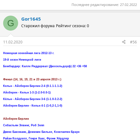
Последнее редактирование:
27.02.2022
Gor1645
G
Старожил форума
Рейтинг сезона: 0
11.02.2020
#56
Немецкая хоккейная лига 2012-13 г.
19-й сезон Немецкой лиги
Бомбардир: Калле Риддервал (Дюссельдорф) 22 +36 =58
Финал (14, 16, 19, 21 и 23 апреля 2013 г.)
Кельн - Айсберен Берлин 2-4 (0-1.1-1.1-2)
Айсберен - Кельн 1-3 (1-2.0-0.0-1)
Кёльн - Айсберен Берлин 3-6 (1-1.0-3.2-2)
Айсберен Берлин - Кельн 4-1 (1-0,2-1,1-0)
Айсберен Берлин
Себастьян Элвинг, Роб Зепп
Дженс Баксманн, Доминик Бильке, Константин Браун
Райан Колдуэлл, Генри Хаас, Фрэнк Хёрдлер