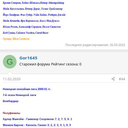
Брент Северин, Хейко Шмазал,Петер Абштрайтер
Майк Кассельман, Петер Дурис, Томас Грайлингер
Йорг Хандрик, Фил Губер, Уэйн Хайнс, Роберт Джойс
Майк Кеннеди, Яри Корписало, Билл МакДугалл
Юхан Розен, Александр Сериков, Пелле Свенссон
Боб Суини, Саймон Уилдон, Свенд Виле
Тренер: Шон Симпсон
Последнее редактирование:
26.03.2022
Gor1645
G
Старожил форума
Рейтинг сезона: 0
11.02.2020
#44
Немецкая хоккейная лига 2000-01 гг.
7-й сезон Немецкой лиги
Бомбардир:
Полуфиналы
Адлер Мангейм - Ганновер Скорпионс 7: 2, 7: 5, 6: 1
Мюнхен Баронс - Кассель Гаскис 3: 2, 2: 3, 3: 1, 6: 5