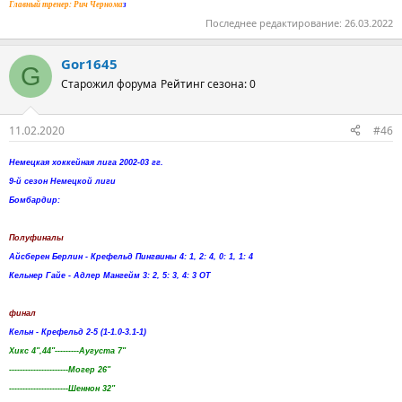
Главный тренер: Рич Чернома
з
Последнее редактирование:
26.03.2022
Gor1645
G
Старожил форума
Рейтинг сезона: 0
11.02.2020
#46
Немецкая хоккейная лига 2002-03 гг.
9-й сезон Немецкой лиги
Бомбардир:
Полуфиналы
Айсберен Берлин - Крефельд Пингвины 4: 1, 2: 4, 0: 1, 1: 4
Кельнер Гайе - Адлер Мангейм 3: 2, 5: 3, 4: 3 ОТ
финал
Кельн - Крефельд 2-5 (1-1.0-3.1-1)
Хикс 4",44"---------Аугуста 7"
----------------------Могер 26"
----------------------Шеннон 32"