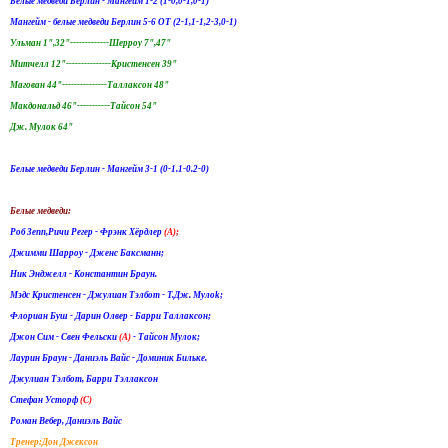
Белые медведи Берлин - Мангейм 1-2 (1-0,0-1,0-1)
Мангейм - белые медведи Берлин 5-6 ОТ (2-1,1-1,2-3,0-1)
Ульман 1",32"-------------Шерроу 7",47"
Митчелл 12"---------------Кристенсен 39"
Магован 44"---------------Таллаксон 48"
Макдональд 46"-----------Тайсон 54"
Дж. Мулок 64"
Белые медведи Берлин - Мангейм 3-1 (0-1.1-0.2-0)
Белые медведи:
Роб Зепп,Ричи Регер - Фрэнк Хёрдлер
(A);
Джимми Шарроу - Дженс Баксманн;
Ник Энджелл - Константин Браун.
Мэдс Кристенсен - Джулиан Тэлбот - Т.Дж. Mулоk;
Флориан Буш - Дарин Олвер - Барри Таллаксон;
Джон Сим - Свен Фельски
(A)
- Тайсон Мулок;
Лаурин Браун - Даниэль Вайс - Доминик Бильке.
Джулиан Тэлбот, Барри Тэллаксон
Стефан Усторф
(С)
Роман Вебер, Даниэль Вайс
Тренер:Дон Джексон