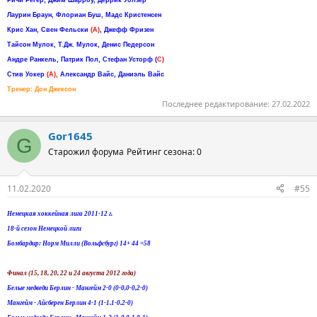
Лаурин Браун, Флориан Буш, Мадс Кристенсен
Крис Хан, Свен Фельски
(A)
, Джефф Фризен
Тайсон Мулок, Т.Дж. Мулок, Денис Педерсон
Андре Ранкель, Патрик Пол, Стефан Усторф (
С)
Стив Уокер
(А),
Александр Вайс, Даниэль Вайс
Тренер: Дон Джексон
Последнее редактирование:
27.02.2022
Gor1645
G
Старожил форума
Рейтинг сезона: 0
11.02.2020
#55
Немецкая хоккейная лига 2011-12 г.
18-й сезон Немецкой лиги
Бомбардир: Норм Милли (Вольфсбург) 14+ 44 =58
Финал (15, 18, 20, 22 и 24 августа 2012 года)
Белые медведи Берлин - Мангейм 2-0 (0-0,0-0,2-0)
Мангейм - Айсберен Берлин 4-1 (1-1.1-0.2-0)