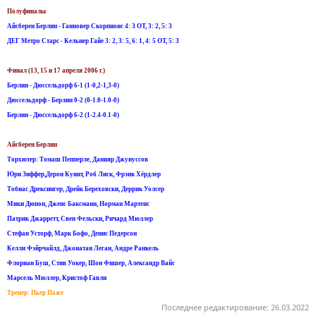
Полуфиналы
Айсберен Берлин - Ганновер Скорпионс 4: 3 ОТ, 3: 2, 5: 3
ДЕГ Метро Старс - Кельнер Гайе 3: 2, 3: 5, 6: 1, 4: 5 ОТ, 5: 3
Финал (13, 15 и 17 апреля 2006 г.)
Берлин - Дюссельдорф 6-1 (1-0,2-1,3-0)
Дюссельдорф - Берлин 0-2 (0-1.0-1.0-0)
Берлин - Дюссельдорф 6-2 (1-2.4-0.1-0)
Айсберен Берлин
Торхютер: Томаш Пепперле, Данияр Джунуссов
Юри Зиффер,Дерон Куинт, Роб Лиск, Фрэнк Хёрдлер
Тобиас Дрексингер, Дрейк Береховски, Деррик Уолсер
Мики Дюпон, Дженс Баксманн, Норман Мартенс
Патрик Джарретт, Свен Фельски, Ричард Мюллер
Стефан Усторф, Марк Бофо, Денис Педерсон
Келли Фэйрчайлд, Джонатан Леган, Андре Ранкель
Флориан Буш, Стив Уокер, Шон Фишер, Александр Вайс
Марсель Мюллер, Кристоф Гавли
Тренер: Пьер Паже
Последнее редактирование:
26.03.2022