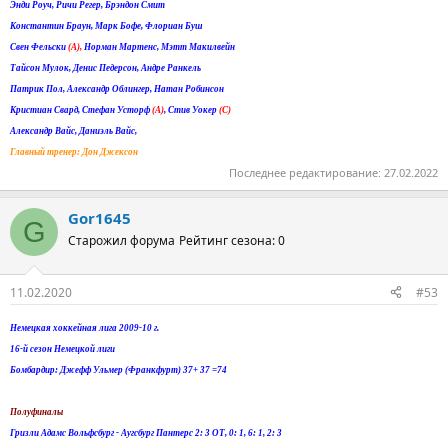
Энди Роуч, Ричи Регер, Брэндон Смит
Константин Браун, Марк Бофе, Флориан Буш
Свен Фельски
(A),
Норман Мартенс, Мэтт Макилвейн
Тайсон Мулок, Денис Педерсон, Андре Ранкель
Патрик Пол, Александр Облингер, Натан Робинсон
Кристиан Свард, Стефан Усторф
(A)
, Стив Уокер
(С)
Александр Вайс, Даниэль Вайс,
Главный тренер: Дон Джексон
Последнее редактирование:
27.02.2022
Gor1645
G
Старожил форума
Рейтинг сезона: 0
11.02.2020
#53
Немецкая хоккейная лига 2009-10 г.
16-й сезон Немецкой лиги
Бомбардир: Джефф Ульмер (Франкфурт) 37+ 37 =74
Полуфиналы
Гризли Адамс Вольфсбург - Аугсбург Пантерс 2: 3 ОТ, 0: 1, 6: 1, 2: 3