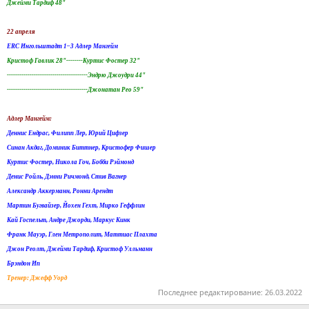
Джейми Тардиф 48"
22 апреля
ERC Ингольштадт 1–3 Aдлер Мангейм
Кристоф Гавлик 28"--------Куртис Фостер 32"
---------------------------------------Эндрю Джоудри 44"
---------------------------------------Джонатан Рео 59"
Адлер Мангейм:
Деннис Ендрас, Филипп Лер, Юрий Цифзер
Синан Акдаг, Доминик Биттнер, Кристофер Фишер
Куртис Фостер, Никола Гоч, Бобби Рэймонд
Денис Ройль, Дэнни Ричмонд, Стив Вагнер
Александр Аккерманн, Ронни Арендт
Мартин Бугвайзер, Йохен Гехт, Мирко Геффлин
Кай Госпельт, Андре Джорди, Маркус Кинк
Франк Мауэр, Глен Метрополит, Маттиас Плахта
Джон Реолт, Джейми Тардиф, Кристоф Улльманн
Брэндон Ип
Тренер: Джефф Уорд
Последнее редактирование:
26.03.2022