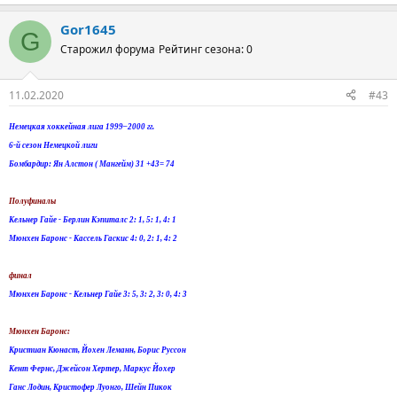
Gor1645
G
Старожил форума
Рейтинг сезона: 0
11.02.2020
#43
Немецкая хоккейная лига 1999–2000 гг.
6-й сезон Немецкой лиги
Бомбардир: Ян Алстон ( Мангейм) 31 +43= 74
Полуфиналы
Кельнер Гайе - Берлин Кэпиталс 2: 1, 5: 1, 4: 1
Мюнхен Баронс - Кассель Гаскис 4: 0, 2: 1, 4: 2
финал
Мюнхен Баронс - Кельнер Гайе 3: 5, 3: 2, 3: 0, 4: 3
Мюнхен Баронс:
Кристиан Кюнаст, Йохен Леманн, Борис Руссон
Кент Фернс, Джейсон Хертер, Маркус Йохер
Ганс Лодин, Кристофер Луонго, Шейн Пикок