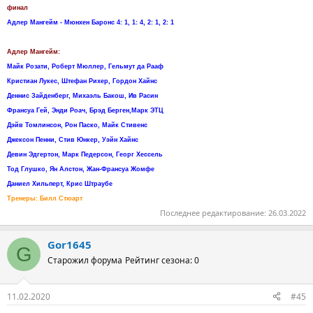
финал
Адлер Мангейм - Мюнхен Баронс 4: 1, 1: 4, 2: 1, 2: 1
Адлер Мангейм:
Майк Розати, Роберт Мюллер, Гельмут да Рааф
Кристиан Лукес, Штефан Рихер, Гордон Хайнс
Деннис Зайденберг, Михаэль Бакош, Ив Расин
Франсуа Гей, Энди Роач, Брэд Берген,Марк ЭТЦ
Дэйв Томлинсон, Рон Паско, Майк Стивенс
Джексон Пенни, Стив Юнкер, Уэйн Хайнс
Девин Эдгертон, Марк Педерсон, Георг Хессель
Тод Глушко, Ян Алстон, Жан-Франсуа Жомфе
Даниел Хильперт, Крис Штраубе
Тренеры: Билл Стюарт
Последнее редактирование:
26.03.2022
Gor1645
G
Старожил форума
Рейтинг сезона: 0
11.02.2020
#45