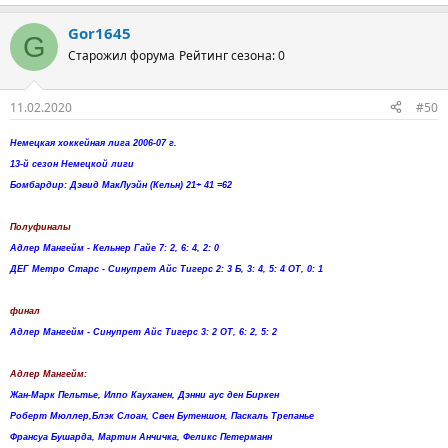
Gor1645
G
Старожил форума
Рейтинг сезона: 0
11.02.2020
#50
Немецкая хоккейная лига 2006-07 г.
13-й сезон Немецкой лиги
Бомбардир: Дэвид МакЛуэйн (Кельн) 21+ 41 =62
Полуфиналы
Адлер Мангейм - Кельнер Гайе 7: 2, 6: 4, 2: 0
ДЕГ Метро Старс - Синупрет Айс Тигерс 2: 3 Б, 3: 4, 5: 4 ОТ, 0: 1
финал
Адлер Мангейм - Синупрет Айс Тигерс 3: 2 ОТ, 6: 2, 5: 2
Адлер Мангейм:
Жан-Марк Пельтье, Илпо Кауханен, Дэнни аус ден Биркен
Роберт Мюллер,Блэк Слоан, Свен Бутеншон, Паскаль Трепанье
Франсуа Бушарда, Мартин Анчичка, Феликс Петерманн