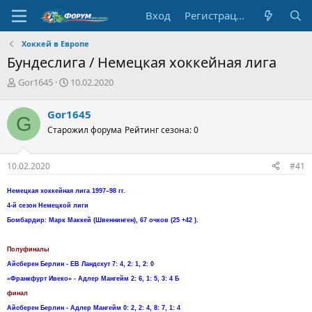
Вход
Регистрация
Хоккей в Европе
Бундеслига / Немецкая хоккейная лига
А
Д
Gor1645
10.02.2020
в
а
т
т
Gor1645
G
о
а
Старожил форума
Рейтинг сезона: 0
р
н
т
а
е
ч
10.02.2020
#41
м
а
ы
л
Немецкая хоккейная лига 1997–98 гг.
а
4-й сезон Немецкой лиги
Бомбардир: Марк Маккей (Швеннинген), 67 очков (25 +42 ).
Полуфиналы
Айсберен Берлин - ЕВ Ландсхут 7: 4, 2: 1, 2: 0
«Франкфурт Ивеко» - Адлер Мангейм 2: 6, 1: 5, 3: 4 Б
финал
Айсберен Берлин - Адлер Мангейм 0: 2, 2: 4, 8: 7, 1: 4