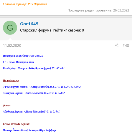
Главный тренер: Рич Черномаз
Последнее редактирование:
26.03.2022
Gor1645
G
Старожил форума
Рейтинг сезона: 0
11.02.2020
#48
Немецкая хоккейная лига 2005 г.
11-й сезон Немецкой лиги
Бомбардир: Патрик Лебо (Франкфурт) 29 +65 =94
Полуфиналы
«Франкфурт Ивеко» - Адлер Мангейм 3: 4, 1: 3, 4: 3, 2: 1 ОТ, 0: 2
Айсберен Берлин - Ингольштадт 3: 5, 3: 2, 4: 2, 4: 2
финал
Айсберен Берлин - Адлер Мангейм 5: 3, 4: 0, 4: 1
Белые медведи Берлин
Оливер Йонас, Олаф Кельциг, Юри Зиффзер