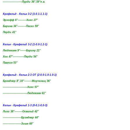
----------------------Пурди 36",59"п.в
.
Крефельд - Кельн 3-2 (1-0.1-1.1-1)
Эрхофф 6"----------Хикс 27"
Барина 34"----------Паско 59"
Перди 41"
Кельн - Крефельд 3-2 (1-0.0-1.2-1)
Людеманн 9"-------Барину 21"
Хок 47"-------------Перди 54"
Павлин 53"
Крефельд - Кельн 2-3 ОТ (2-0.0-1.0-1.0-1)
Бренднер 8",10"---------Морчиниц 36"
----------------------------Хикс 57"
----------------------------Людеманн 61"
Кельн - Крефельд 1-3 (0-0,1-0,0-3)
Лихи 38"---------Освальд 42"
---------------------Брэнднер 44"
---------------------Зише 60"