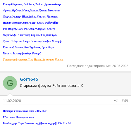
Рикард Перссон, Роб Лиск, Тобиас Дрексинджер
Фрэнк Хёрдлер, Мики Дюпон, Дженс Баксманн
Деррик Уолсер, Шон Хейнс, Норман Мартенс
Натан Демпси,Стив Уокер, Келли Фэйрчайлд
Роб Ширер, Свен Фельски, Флориан Келлер
Марк Бофо, Александр Барта, Флориан Буш
Денис Педерсон, Андре Ранкель, Стефан Усторф
Кристоф Гавлик, Кей Хурбанек, Эрик Коул
Маркус Зоммерфельдер, Ричард
Тренерский состав: Пьер Паже, Хартмут Никель
Последнее редактирование:
26.03.2022
Gor1645
G
Старожил форума
Рейтинг сезона: 0
11.02.2020
#49
Немецкая хоккейная лига 2005-06 г.
12-й сезон Немецкой лиги
Бомбардир: Торе Викингстад (Дюссельдорф) 23+ 41= 64