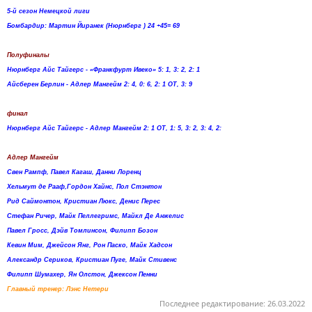
5-й сезон Немецкой лиги
Бомбардир: Мартин Йиранек (Нюрнберг ) 24 +45= 69
Полуфиналы
Нюрнберг Айс Тайгерс - «Франкфурт Ивеко» 5: 1, 3: 2, 2: 1
Айсберен Берлин - Адлер Мангейм 2: 4, 0: 6, 2: 1 ОТ, 3: 9
финал
Нюрнберг Айс Тайгерс - Адлер Мангейм 2: 1 ОТ, 1: 5, 3: 2, 3: 4, 2:
Адлер Мангейм
Свен Рампф, Павел Кагаш, Данни Лоренц
Хельмут де Рааф,Гордон Хайнс, Пол Стэнтон
Рид Саймонтон, Кристиан Люкс, Денис Перес
Стефан Ричер, Майк Пеллегримс, Майкл Де Анжелис
Павел Гросс, Дэйв Томлинсон, Филипп Бозон
Кевин Мим, Джейсон Янг, Рон Паско, Майк Хадсон
Александр Сериков, Кристиан Пуге, Майк Стивенс
Филипп Шумахер, Ян Олстон, Джексон Пенни
Главный тренер: Лэнс Нетери
Последнее редактирование:
26.03.2022