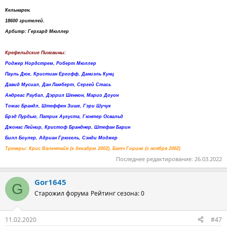
Кельнарен.
18600 зрителей.
Арбитр: Герхард Мюллер
Крефельдские Пингвины:
Роджер Нордстрем, Роберт Мюллер
Пауль Дюк, Кристиан Ергофф, Даниэль Кунц
Давид Мусиал, Дан Ламберт, Сергей Стась
Андреас Раубал, Дэррил Шеннон, Марио Доуон
Томас Брандл, Штеффен Зише, Гэри Шучук
Брэд Пурдью, Патрик Аугуста, Гюнтер Освальд
Джонас Лейнир, Кристоф Бранднер, Штефан Барин
Билл Боулер, Адриан Грюгель, Сэнди Моджер
Тренеры: Крис Валентайн (к декабрю 2002), Батч Горинг (с ноября 2002)
Последнее редактирование:
26.03.2022
Gor1645
G
Старожил форума
Рейтинг сезона: 0
11.02.2020
#47