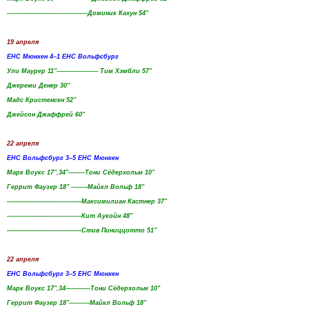
---------------------------------------Доминик Кахун 54"
19 апреля
EHC Мюнхен 4–1 EHC Вольфсбург
Ули Маурер 11"-------------------- Тим Хэмбли 57"
Джереми Денер 30"
Мадс Кристенсен 52"
Джейсон Джаффрей 60"
22 апреля
EHC Вольфсбург 3–5 EHC Мюнхен
Марк Воукс 17",34"--------Тони Сёдерхольм 10"
Геррит Фаузер 18" --------Майкл Вольф 18"
------------------------------------Максимилиан Кастнер 37"
------------------------------------Кит Аукойн 48"
------------------------------------Стив Пиниццотто 51"
22 апреля
EHC Вольфсбург 3–5 EHC Мюнхен
Марк Воукс 17",34------------Тони Сёдерхольм 10"
Геррит Фаузер 18"----------Майкл Вольф 18"