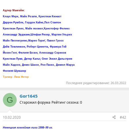
Адлер Мангейм:
Клаус Мерк, Майк Розати, Кристиан Кюнаст
Даррен Румбле, Гордон Хайнс,Пол Стантон
Кристиан Лукес, Майк посмел,Кристофер Феликс
Александр Эрдманн,Штефан Рихер, Мартин Ульрих
Майк Пиллигримс,Марио Ґериґ, Павел Гросс
Дэйв Томлинсон, Роберт Циметта, Франсуа Гей
Йохен Гехт, Филипп Бозон, Александр Сериков
Кристиан Пуже, Дитер Кальт, Олег Эскил Дальстрем
Майк Хадсон, Денис Шассе, Рон Паско, Дэниел Маруа
Филипп Шумахер
Тренер: Лэнс Нетер
Последнее редактирование:
26.03.2022
Gor1645
G
Старожил форума
Рейтинг сезона: 0
10.02.2020
#42
Немецкая хоккейная лига 1998–99 гг.