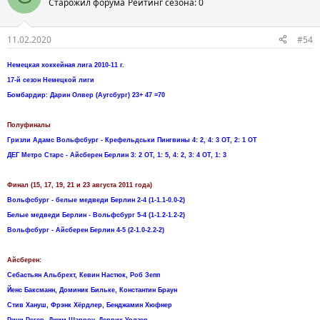
Старожил форума
Рейтинг сезона: 0
11.02.2020
#54
Немецкая хоккейная лига 2010-11 г.
17-й сезон Немецкой лиги
Бомбардир: Дарин Олвер (Аугсбург) 23+ 47 =70
Полуфиналы
Гризли Адамс Вольфсбург - Крефельдськи Пингвины 4: 2, 4: 3 ОТ, 2: 1 ОТ
ДЕГ Метро Старс - Айсберен Берлин 3: 2 ОТ, 1: 5, 4: 2, 3: 4 ОТ, 1: 3
Финал (15, 17, 19, 21 и 23 августа 2011 года)
Вольфсбург - белые медведи Берлин 2-4 (1-1.1-0.0-2)
Белые медведи Берлин - Вольфсбург 5-4 (1-1.2-1.2-2)
Вольфсбург - Айсберен Берлин 4-5 (2-1.0-2.2-2)
Айсберен:
Себастьян Альбрехт, Кевин Настюк, Роб Зепп
Йенс Баксманн, Доминик Бильке, Константин Браун
Стив Хануш, Фрэнк Хёрдлер, Бенджамин Хюфнер
Ричи Регер, Джим Шарроу, Деррик Уолзер