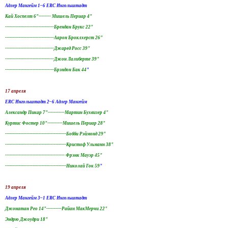
Адлер Мангейм 1–6 ERC Ингольштадт
Кай Хоспелт 6"-------- Мишель Периар 4"
--------------------------------Брендан Брукс 22"
--------------------------------Аарон Броклхерст 26"
--------------------------------Джаред Росс 39"
--------------------------------Джон Лалиберте 39"
--------------------------------Брэндон Бак 44
"
17 апреля
ERC Ингольштадт 2–6 Адлер Мангейм
Александр Пикар 7"-----------Мартин Бухвизер 4"
Куртис Фостер 10"----------Мишель Периар 28"
----------------------------------------Бобби Рэймонд 29"
----------------------------------------Кристоф Ульманн 38"
--------------------------------------- Фрэнк Мауэр 45"
----------------------------------------Николай Гок 59
"
19 апреля
Адлер Мангейм 3–1 ERC Ингольштадт
Джонатан Рео 14"----------Райан МакМерчи 22"
Эндрю Джоудри 18"