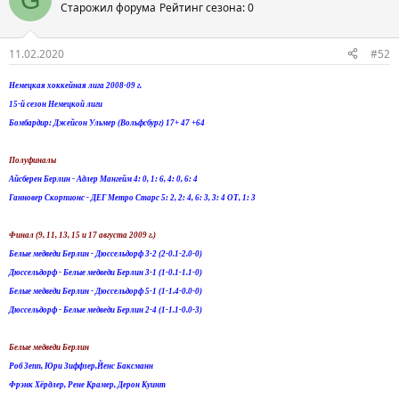
Старожил форума
Рейтинг сезона: 0
11.02.2020
#52
Немецкая хоккейная лига 2008-09 г.
15-й сезон Немецкой лиги
Бомбардир: Джейсон Ульмер (Вольфсбург) 17+ 47 +64
Полуфиналы
Айсберен Берлин - Адлер Мангейм 4: 0, 1: 6, 4: 0, 6: 4
Ганновер Скорпионс - ДЕГ Метро Старс 5: 2, 2: 4, 6: 3, 3: 4 ОТ, 1: 3
Финал (9, 11, 13, 15 и 17 августа 2009 г.)
Белые медведи Берлин - Дюссельдорф 3-2 (2-0.1-2.0-0)
Дюссельдорф - Белые медведи Берлин 3-1 (1-0.1-1.1-0)
Белые медведи Берлин - Дюссельдорф 5-1 (1-1.4-0.0-0)
Дюссельдорф - Белые медведи Берлин 2-4 (1-1.1-0.0-3)
Белые медведи Берлин
Роб Зепп, Юри Зиффзер,Йенс Баксманн
Фрэнк Хёрдлер, Рене Крамер, Дерон Куинт