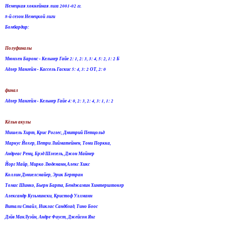
Немецкая хоккейная лига 2001-02 гг.
8-й сезон Немецкой лиги
Бомбардир:
Полуфиналы
Мюнхен Баронс - Кельнер Гайе 2: 1, 2: 3, 3: 4, 5: 2, 1: 2 Б
Адлер Мангейм - Кассель Гаскис 5: 4, 3: 2 ОТ, 2: 0
финал
Адлер Мангейм - Кельнер Гайе 4: 0, 2: 3, 2: 4, 3: 1, 1: 2
Кёльн акулы
Мишель Хирт, Крис Роглес, Дмитрий Петцольд
Маркус Йохер, Петри Лийматейнен, Тони Поркка,
Андреас Ренц, Брэд Шлегель, Джон Майнер
Йорг Майр, Мирко Людеманн,Алекс Хикс
Коллин Дэниелсмайер, Эрик Бертран
Томас Шинко, Бьерн Барта, Бенджамин Хинтерштокер
Александр Кузьмински, Кристоф Уллманн
Витали Стайл, Никлас Сандблад, Тино Боос
Дэйв МакЛуэйн, Андре Фауст, Джейсон Янг