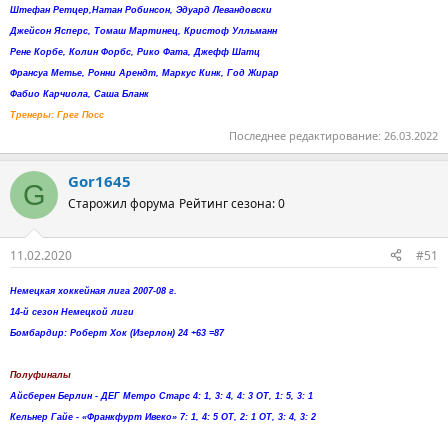
Штефан Ретцер,Натан Робинсон, Эдуард Левандовски
Джейсон Ясперс, Томаш Мартинец, Кристоф Улльманн
Рене Корбе, Колин Форбс, Рико Фата, Джефф Шатц
Франсуа Метье, Ронни Арендт, Маркус Кинк, Год Жирар
Фабио Карчиола, Саша Бланк
Тренеры: Грег Посс
Последнее редактирование:
26.03.2022
Gor1645
G
Старожил форума
Рейтинг сезона: 0
11.02.2020
#51
Немецкая хоккейная лига 2007-08 г.
14-й сезон Немецкой лиги
Бомбардир: Роберт Хок (Изерлон) 24 +63 =87
Полуфиналы
Айсберен Берлин - ДЕГ Метро Старс 4: 1, 3: 4, 4: 3 ОТ, 1: 5, 3: 1
Кельнер Гайе - «Франкфурт Ивеко» 7: 1, 4: 5 ОТ, 2: 1 ОТ, 3: 4, 3: 2