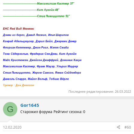
--------------------------------------Максимилиан Кастнер 37"
--------------------------------------Кит Аукойн 48"
--------------------------------------Стив Пиниццотто 51"
EHC Red Bull Мюнхен:
Дэнни из берез, Давид Легжио, Илья Шарипов
Конрад Абельцхаузер, Дэрил Бойл, Джереми Денер
Флориан Кеттемер, Джон Рогл, Мэтт Смаби
Тони Сёдерхольм, Фредерик Сен-Дени, Кит Аукойн
Мадс Кристенсен, Джейсон Джаффрей, Доминик Кахун
Максимилиан Кастнер, Франк Мауэр, Ульрих Маурер
Стив Пиниццотто, Жером Самсон, Янник Сейденберг
Даниэль Спарре, Майкл Вольф, Тобиас Вёрле
Тренер : Дон Джексон
Последнее редактирование:
26.03.2022
Gor1645
G
Старожил форума
Рейтинг сезона: 0
12.02.2020
#60