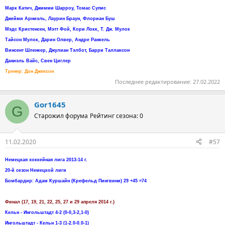
Марк Катич, Джимми Шарроу, Томас Супис
Джейми Арниэль, Лаурин Браун, Флориан Буш
Мэдс Кристенсен, Мэтт Фой, Кори Локк, Т. Дж. Мулок
Тайсон Мулок, Дарин Олвер, Андре Ранкель
Винсент Шленкер, Джулиан Тэлбот, Барри Таллаксон
Даниэль Вайс, Свен Циглер
Тренер: Дон Джексон
Последнее редактирование:
27.02.2022
Gor1645
G
Старожил форума
Рейтинг сезона: 0
11.02.2020
#57
Немецкая хоккейная лига 2013-14 г.
20-й сезон Немецкой лиги
Бомбардир: Адам Куршайн (Крефельд Пингвини) 29 +45 =74
Финал (17, 19, 21, 22, 25, 27 и 29 апреля 2014 г.)
Кельн - Ингольштадт 4-2 (0-0,3-2,1-0)
Ингольштадт - Кельн 1-3 (1-2.0-0.0-1)