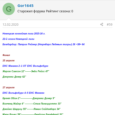
Gor1645
G
Старожил форума
Рейтинг сезона: 0
12.02.2020
#59
Немецкая хоккейная лига 2015-16 г.
22-й сезон Немецкой лиги
Бомбардир: Патрик Реймер (Нюрнберг Ледяные тигры) 26 +38= 64
Финал
15 апреля
EHC Мюнхен 2–1 OT EHC Вольфсбург
Жером Самсон 12"--------Энди Рейсс 47"
Джереми Денер 62"
17 апреля
EHC Вольфсбург 4–5 EHC Мюнхен
Брент Обин 2"----------------Джереми Динер 9"
Винченц Майер 6" -----------Стив Пиниццотто 33"
Джеймс Шарроу 55"---------Янник Сейденберг 34"
Марк Воукс 59"-----------------Джейсон Джаффрей 52"