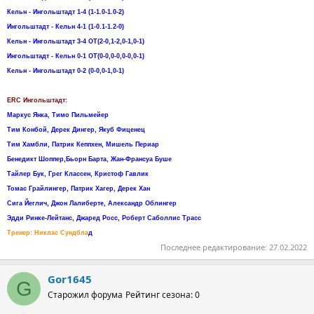
Кельн - Ингольштадт 1-4 (1-1.0-1.0-2)
Ингольштадт - Кельн 4-1 (1-0.1-1.2-0)
Кельн - Ингольштадт 3-4 ОТ(2-0,1-2,0-1,0-1)
Ингольштадт - Кельн 0-1 ОТ(0-0,0-0,0-0,0-1)
Кельн - Ингольштадт 0-2 (0-0,0-1,0-1)
ERC Ингольштадт:
Маркус Янка, Тимо Пильмейер
Тим Конбой, Дерек Дингер, Якуб Фиценец
Тим Хамбли, Патрик Кеппхен, Мишель Периар
Бенедикт Шоппер,Бьорн Барта, Жан-Франсуа Буше
Тайлер Бук, Грег Классен, Кристоф Гавлик
Томас Грайлингер, Патрик Хагер, Дерек Хан
Сига Йеглич, Джон Лалиберте, Александр Облингер
Эдди Ринке-Лейтанс, Джаред Росс, Роберт Саболлис Трасс
Тренер: Никлас Сундбла
д
Последнее редактирование:
27.02.2022
Gor1645
G
Старожил форума
Рейтинг сезона: 0