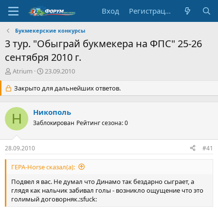
Вход
Регистрация
Букмекерские конкурсы
3 тур. "Обыграй букмекера на ФПС" 25-26
сентября 2010 г.
А
Д
Atrium
23.09.2010
в
а
т
Закрыто для дальнейших ответов.
т
о
а
р
н
Никополь
т
а
Н
е
Заблокирован
ч
Рейтинг сезона: 0
м
а
ы
л
28.09.2010
#41
а
ГЕРА-Horse сказал(а):
Подвел я вас. Не думал что Динамо так бездарно сыграет, а
глядя как нальчик забивал голы - возникло ощущение что это
голимый договорняк.:sfuck: