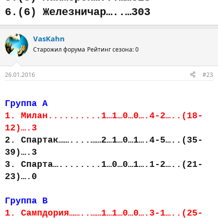
6.(6) Железничар…..…303
VasKahn
Старожил форума
Рейтинг сезона: 0
26.01.2016
#23
Группа А
1. Милан..........1…1…0…0….4-2…..(18-
12)….3
2. Спартак……....……2…1…0…1….4-5…..(35-
39)….3
3. Спарта…........1…0…0…1….1-2…..(21-
23)….0
Группа В
1. Сампдория……..……1…1…0…0….3-1…..(25-