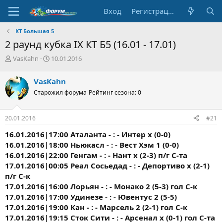
Вход
Регистрация
КТ Большая 5
2 раунд кубка IX КТ Б5 (16.01 - 17.01)
А
Д
VasKahn
10.01.2016
в
а
т
т
VasKahn
о
а
Старожил форума
Рейтинг сезона: 0
р
н
т
а
е
ч
20.01.2016
#21
м
а
ы
л
16.01.2016|17:00 Аталанта - : - Интер х (0-0)
а
16.01.2016|18:00 Ньюкасл - : - Вест Хэм 1 (0-0)
16.01.2016|22:00 Генгам - : - Нант х (2-3) п/г С-та
17.01.2016|00:05 Реал Сосьедад - : - Депортиво х (2-1)
п/г С-к
17.01.2016|16:00 Лорьян - : - Монако 2 (5-3) гол С-к
17.01.2016|17:00 Удинезе - : - Ювентус 2 (5-5)
17.01.2016|19:00 Кан - : - Марсель 2 (2-1) гол С-к
17.01.2016|19:15 Сток Сити - : - Арсенал х (0-1) гол С-та