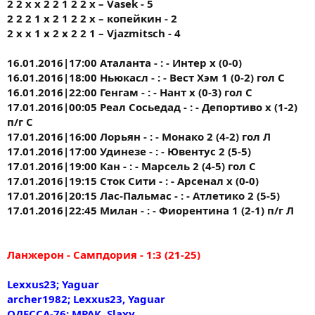
2 2 x x 2 2 1 2 2 x – Vasek - 5
2 2 2 1 х 2 1 2 2 х – копейкин - 2
2 х х 1 х 2 х 2 2 1 – Vjazmitsch - 4
16.01.2016|17:00 Аталанта - : - Интер х (0-0)
16.01.2016|18:00 Ньюкасл - : - Вест Хэм 1 (0-2) гол С
16.01.2016|22:00 Генгам - : - Нант х (0-3) гол С
17.01.2016|00:05 Реал Сосьедад - : - Депортиво х (1-2)
п/г С
17.01.2016|16:00 Лорьян - : - Монако 2 (4-2) гол Л
17.01.2016|17:00 Удинезе - : - Ювентус 2 (5-5)
17.01.2016|19:00 Кан - : - Марсель 2 (4-5) гол С
17.01.2016|19:15 Сток Сити - : - Арсенал х (0-0)
17.01.2016|20:15 Лас-Пальмас - : - Атлетико 2 (5-5)
17.01.2016|22:45 Милан - : - Фиорентина 1 (2-1) п/г Л
Ланжерон - Сампдория - 1:3 (21-25)
Lexxus23; Yaguar
archer1982; Lexxus23, Yaguar
ОДЕССА-76; МРАК, Slaxy