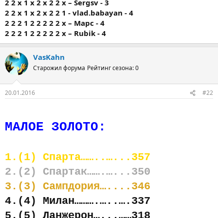
2 2 х 1 х 2 х 2 2 х – Sergsv - 3
2 2 х 1 х 2 х 2 2 1 - vlad.babayan - 4
2 2 2 1 2 2 2 2 2 х – Марс - 4
2 2 2 1 2 2 2 2 2 х – Rubik - 4
VasKahn
Старожил форума
Рейтинг сезона: 0
20.01.2016
#22
МАЛОЕ ЗОЛОТО:
1.(1) Спарта……..…...357
2.(2) Спартак…….…...350
3.(3) Сампдория…....346
4.(4) Милан……….…..….337
5.(5) Ланжерон…...……318