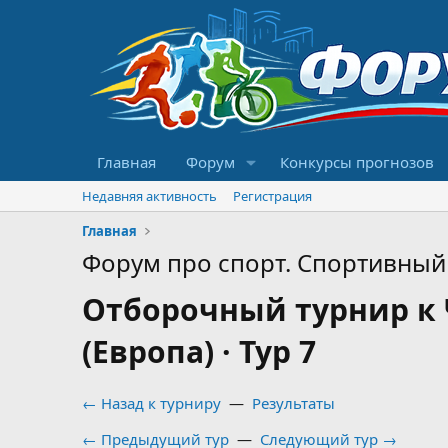
Главная
Форум
Конкурсы прогнозов
Недавняя активность
Регистрация
Главная
Форум про спорт. Спортивный 
Отборочный турнир к 
(Европа) · Тур 7
← Назад к турниру
—
Результаты
← Предыдущий тур
—
Следующий тур →