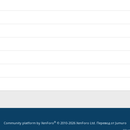
®
Community platform by XenForo
© 2010-2026 XenForo Ltd.
Перевод от Jumuro