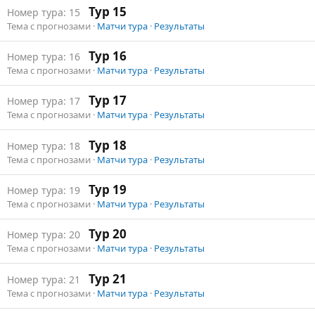
Тур 15
Номер тура: 15
Тема с прогнозами ·
Матчи тура
·
Результаты
Тур 16
Номер тура: 16
Тема с прогнозами ·
Матчи тура
·
Результаты
Тур 17
Номер тура: 17
Тема с прогнозами ·
Матчи тура
·
Результаты
Тур 18
Номер тура: 18
Тема с прогнозами ·
Матчи тура
·
Результаты
Тур 19
Номер тура: 19
Тема с прогнозами ·
Матчи тура
·
Результаты
Тур 20
Номер тура: 20
Тема с прогнозами ·
Матчи тура
·
Результаты
Тур 21
Номер тура: 21
Тема с прогнозами ·
Матчи тура
·
Результаты