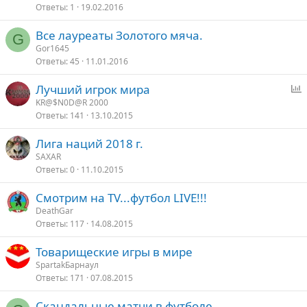
Ответы
1
19.02.2016
Все лауреаты Золотого мяча.
G
Gor1645
Ответы
45
11.01.2016
Лучший игрок мира
п
KR@$N0D@R 2000
Ответы
141
13.10.2015
р
о
Лига наций 2018 г.
с
SAXAR
Ответы
0
11.10.2015
Смотрим на TV...футбол LIVE!!!
DeathGar
Ответы
117
14.08.2015
Товарищеские игры в мире
SpartakБарнаул
Ответы
171
07.08.2015
Скандальные матчи в футболе