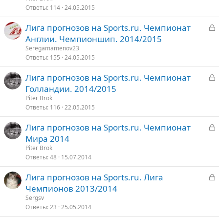
р
Ответы
114
24.05.2015
З
Лига прогнозов на Sports.ru. Чемпионат
т
а
Англии. Чемпионшип. 2014/2015
о
к
Seregamamenov23
р
Ответы
155
24.05.2015
З
Лига прогнозов на Sports.ru. Чемпионат
т
а
Голландии. 2014/2015
о
к
Piter Brok
р
Ответы
116
22.05.2015
З
Лига прогнозов на Sports.ru. Чемпионат
т
а
Мира 2014
о
к
Piter Brok
р
Ответы
48
15.07.2014
З
Лига прогнозов на Sports.ru. Лига
т
а
Чемпионов 2013/2014
о
к
Sergsv
р
Ответы
23
25.05.2014