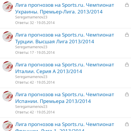
З
Лига прогнозов на Sports.ru. Чемпионат
т
а
Украины. Премьер-Лига. 2013/2014
о
к
Seregamamenov23
р
Ответы
32
19.05.2014
З
Лига прогнозов на Sports.ru. Чемпионат
т
а
Турции. Высшая Лига 2013/2014
о
к
Seregamamenov23
р
Ответы
17
19.05.2014
З
Лига прогнозов на Sports.ru. Чемпионат
т
а
Италии. Серия А 2013/2014
о
к
Seregamamenov23
р
Ответы
42
19.05.2014
З
Лига прогнозов на Sports.ru. Чемпионат
т
а
Испании. Премьера 2013/2014
о
к
Seregamamenov23
р
Ответы
42
19.05.2014
З
Лига прогнозов на Sports.ru. Чемпионат
т
а
Франции. Лига-1. 2013/2014
о