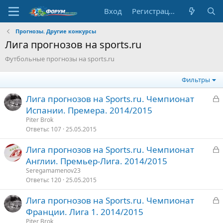
Вход
Регистрация
Прогнозы. Другие конкурсы
Лига прогнозов на sports.ru
Футбольные прогнозы на sports.ru
Фильтры
З
Лига прогнозов на Sports.ru. Чемпионат
а
Испании. Премера. 2014/2015
к
Piter Brok
р
Ответы
107
25.05.2015
З
Лига прогнозов на Sports.ru. Чемпионат
т
а
Англии. Премьер-Лига. 2014/2015
о
к
Seregamamenov23
р
Ответы
120
25.05.2015
З
Лига прогнозов на Sports.ru. Чемпионат
т
а
Франции. Лига 1. 2014/2015
о
к
Piter Brok