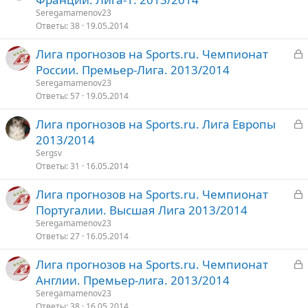
к
Seregamamenov23
р
Ответы
38
19.05.2014
З
Лига прогнозов на Sports.ru. Чемпионат
т
а
России. Премьер-Лига. 2013/2014
о
к
Seregamamenov23
р
Ответы
57
19.05.2014
З
Лига прогнозов на Sports.ru. Лига Европы
т
а
2013/2014
о
к
Sergsv
р
Ответы
31
16.05.2014
З
Лига прогнозов на Sports.ru. Чемпионат
т
а
Португалии. Высшая Лига 2013/2014
о
к
Seregamamenov23
р
Ответы
27
16.05.2014
З
Лига прогнозов на Sports.ru. Чемпионат
т
а
Англии. Премьер-лига. 2013/2014
о
к
Seregamamenov23
р
Ответы
38
16.05.2014